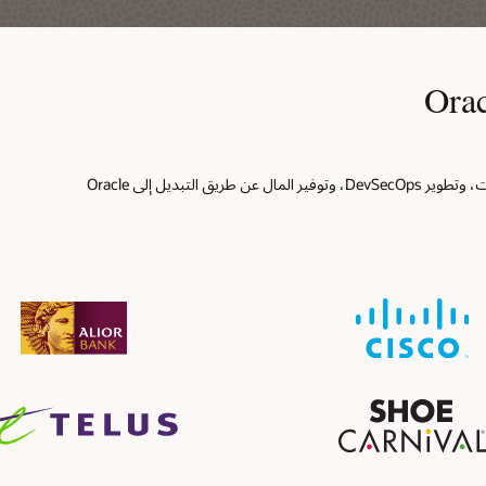
يعمل العملاء على تحسين الأمان، وتقليل وقت التوقف، وتبسيط العمليات، وتطوير DevSecOps، وتوفير المال عن طريق التبديل إلى Oracle