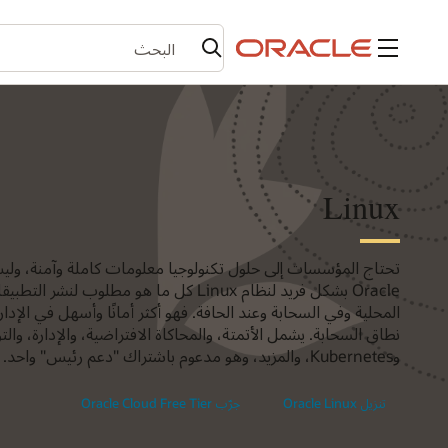
القائمة
Linux
Oracle بشكل فريد لنظام Linux كل ما هو مطلو
المحلية وفي السحابة وعند الحافة. فهو أكثر أمانًا وأسهل في الإد
نطاق السحابة. يشمل الأتمتة، والمحاكاة الافتراضية، والإدارة، والت
وKubernetes، والمزيد، وهو مدعوم باشتراك "دعم رئيس" واحد.
تنزيل Oracle Linux
جرّب Oracle Cloud Free Tier