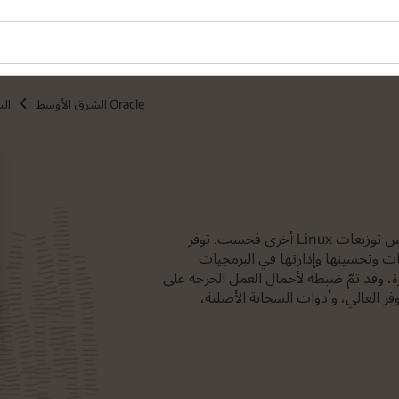
Oracle الشرق الأوسط
الب
تحتاج المؤسسات إلى حلول تكنولوجيا معلومات كاملة وآمنة، وليس توزيعات Linux أخرى فحسب. توفر
ب لنشر التطبيقات وتحسينها وإدارتها في البرمجيات
ارة، وقد تمّ ضبطه لأحمال العمل الحرجة على
وفر العالي، وأدوات السحابة الأصلية،