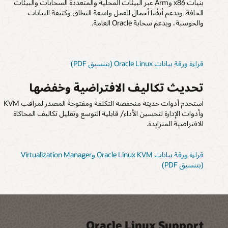
بنيات x86 وArm عبر البيئات المحلية والمتعددة السحابات والبيئات
الحافة. ويدعم أيضًا أحمال العمل واسعة النطاق وكثيفة البيانات
والحوسبة، ويدعم سحابة Oracle العامة.
قراءة ورقة بيانات Oracle Linux (بتنسيق PDF)
تحديث تكاليف الافتراضية وخفضها
استخدم أدوات حديثة منخفضة التكلفة ومفتوحة المصدر لمراقب KVM
وأدوات الإدارة لتحسين الأداء/ قابلية التوسع وتقليل تكاليف المحاكاة
الافتراضية المتزايدة.
قراءة ورقة بيانات Oracle Linux KVM وVirtualization Manager
(بتنسيق PDF)
Oracle Linux Support