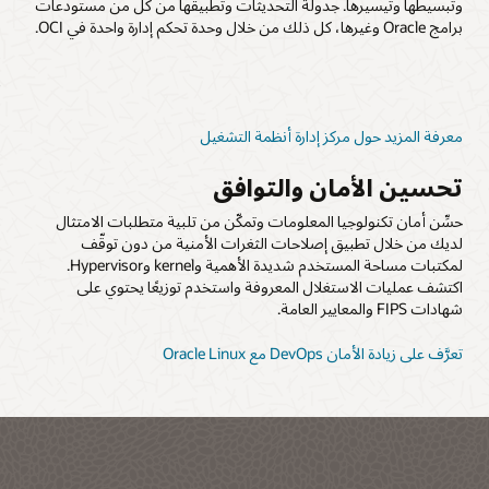
وتبسيطها وتيسيرها. جدولة التحديثات وتطبيقها من كل من مستودعات
ق
برامج Oracle وغيرها، كل ذلك من خلال وحدة تحكم إدارة واحدة في OCI.
إ
معرفة المزيد حول مركز إدارة أنظمة التشغيل
)
تحسين الأمان والتوافق
ت
ا
حسِّن أمان تكنولوجيا المعلومات وتمكّن من تلبية متطلبات الامتثال
لديك من خلال تطبيق إصلاحات الثغرات الأمنية من دون توقّف
لمكتبات مساحة المستخدم شديدة الأهمية وkernel وHypervisor.
اكتشف عمليات الاستغلال المعروفة واستخدم توزيعًا يحتوي على
ل
شهادات FIPS والمعايير العامة.
ا
تعرَّف على زيادة الأمان DevOps مع Oracle Linux‏
ت