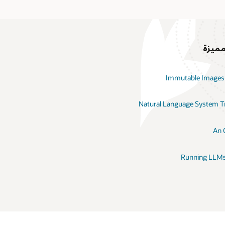
Immutable Images f
Natural Language System T
An 
Running LLMs 