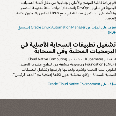
م بزيادة قابلية التوسع والأمان والإنتاجية من خلال أتمتة العمليات
اليدوية في تطبيق DevOps باستخدام أدوات أتمتة مفتوحة المصدر
وقائمة على المستحيل مضمّنة في دعم Linux الخاص بك بدون تكلفة
ضافية.
تعرّف على المزيد عن Oracle Linux Automation Manager (بتنسيق
PDF
شغيل تطبيقات السحابة الأصلية في
لبرمجيات المحلية وفي السحابة
استخدم Kubernetes المعتمَد من Cloud Native Computing
Foundation (CNCF) ومجموعة منسَّقة من البرامج مفتوحة المصدر
تكوين البنية التحتية ونشرها وتحديثها وترقيتها وتشغيل التطبيقات
لمحلية للسحابة - وكلها مضمّنة بدون تكلفة إضافية مع "الدعم الرئيس".
عرَّف على Oracle Cloud Native Environment‏