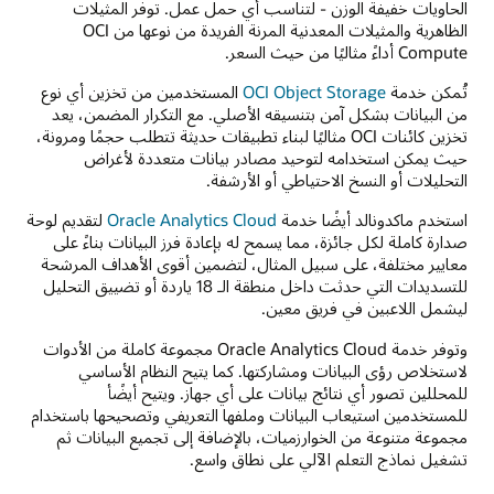
الحاويات خفيفة الوزن - لتناسب أي حمل عمل. توفر المثيلات
الظاهرية والمثيلات المعدنية المرنة الفريدة من نوعها من OCI
Compute أداءً مثاليًا من حيث السعر.
تُمكن خدمة
OCI Object Storage
المستخدمين من تخزين أي نوع
من البيانات بشكل آمن بتنسيقه الأصلي. مع التكرار المضمن، يعد
تخزين كائنات OCI مثاليًا لبناء تطبيقات حديثة تتطلب حجمًا ومرونة،
حيث يمكن استخدامه لتوحيد مصادر بيانات متعددة لأغراض
التحليلات أو النسخ الاحتياطي أو الأرشفة.
استخدم ماكدونالد أيضًا خدمة
Oracle Analytics Cloud
لتقديم لوحة
صدارة كاملة لكل جائزة، مما يسمح له بإعادة فرز البيانات بناءً على
معايير مختلفة، على سبيل المثال، لتضمين أقوى الأهداف المرشحة
للتسديدات التي حدثت داخل منطقة الـ 18 ياردة أو تضييق التحليل
ليشمل اللاعبين في فريق معين.
وتوفر خدمة Oracle Analytics Cloud مجموعة كاملة من الأدوات
لاستخلاص رؤى البيانات ومشاركتها. كما يتيح النظام الأساسي
للمحللين تصور أي نتائج بيانات على أي جهاز. ويتيح أيضًأ
للمستخدمين استيعاب البيانات وملفها التعريفي وتصحيحها باستخدام
مجموعة متنوعة من الخوارزميات، بالإضافة إلى تجميع البيانات ثم
تشغيل نماذج التعلم الآلي على نطاق واسع.