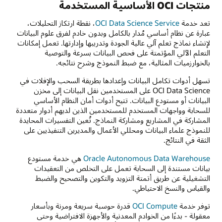
منتجات OCI الأساسية المستخدمة
تعد خدمة
OCI Data Science Service
، نقطة ارتكاز التحليلات،
عبارة عن نظام أساسي مُدار بالكامل وبدون خادم لفرق علوم البيانات
لإنشاء نماذج تعلم آلي عالية الجودة وتدريبها وإدارتها. تعمل إمكانات
التعلم الآلي المؤتمتة على فحص البيانات بسرعة والتوصية
بالخوارزميات المثالية، مع ضبط النموذج وشرح نتائجه.
تسهل أدوات تكامل البيانات وإعدادها بطريقة السحب والإفلات في
OCI Data Science على المستخدمين نقل البيانات إلى مخزن
البيانات أو مستودع البيانات. تتيح أدوات أمان النظام الأساسي
للسحابة وواجهات المستخدم للمستخدمين الذين لديهم أدوار متعددة
المشاركة في المشاريع ومشاركة النماذج. تُعين التفسيرات المحايدة
للنموذج علماء البيانات ومحللي الأعمال والمديرين التنفيذيين على
الثقة في النتائج.
Oracle Autonomous Data Warehouse
هي خدمة مستودع
بيانات مستندة إلى السحابة تعمل على التخلص من التعقيدات
التشغيلية عن طريق أتمتة التزويد والتكوين والتصحيح والضبط
والقياس والنسخ الاحتياطي.
توفر خدمة
OCI Compute
قدرة حوسبة سريعة ومرنة وبأسعار
معقولة - بدءًا من الخوادم المعدنية والأجهزة الافتراضية وحتى