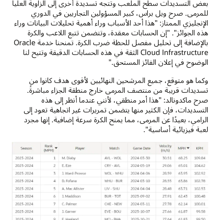
بعض التسديدات سطح الملعب وتتجه تسديدة أخرى إلى الزاوية العليا
للمرمى. صرح ويل براس، كبير المسؤولين التجاريين في الدوري
الإنجليزي الممتاز: "هذا أحد الأسباب وراء أهمية تحليلات البيانات وراء
هذه الجوائز". "إن الحسابات معقدة، وتتضمن تتبع اللاعب والكرة
بالإضافة إلى تحليل مفصل للحظة ضرب الكرة. تمنحنا خدمة Oracle
Cloud Infrastructure الثقة في هذه الحسابات الدقيقة وتتيح لنا
الوضوح في إعلان الفائز المستحق."
وكما هو متوقع، جميع المرشحين النهائيين لأقوى هدف كانوا من
تسديدات قريبة من منتصف المرمى خارج منطقة الجزاء مباشرةً.
صرح ماكدونالد: "هذا أمر منطقي، لأنني عندما أنظر إلى هذه
التسديدات، فإن الكثير منها يتضمن تمريرات غير اتجاهية تعود إلى
الرامي، بعيدًا عن المرمى، مما يمنح الكرة سرعة إضافية. إنها مجرد
لعبة فيزيائية أساسية".