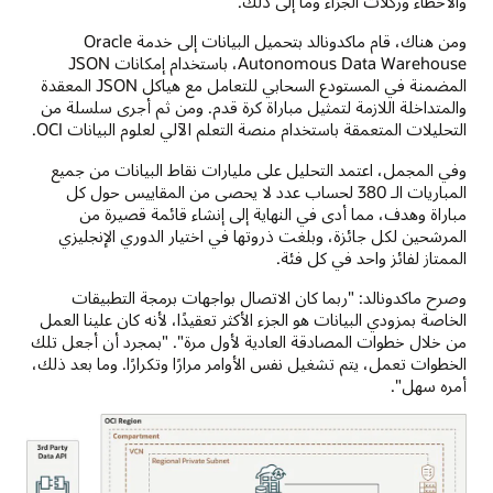
والأخطاء وركلات الجزاء وما إلى ذلك.
ومن هناك، قام ماكدونالد بتحميل البيانات إلى خدمة Oracle
Autonomous Data Warehouse، باستخدام إمكانات JSON
المضمنة في المستودع السحابي للتعامل مع هياكل JSON المعقدة
والمتداخلة اللازمة لتمثيل مباراة كرة قدم. ومن ثم أجرى سلسلة من
التحليلات المتعمقة باستخدام منصة التعلم الآلي لعلوم البيانات OCI.
وفي المجمل، اعتمد التحليل على مليارات نقاط البيانات من جميع
المباريات الـ 380 لحساب عدد لا يحصى من المقاييس حول كل
مباراة وهدف، مما أدى في النهاية إلى إنشاء قائمة قصيرة من
المرشحين لكل جائزة، وبلغت ذروتها في اختيار الدوري الإنجليزي
الممتاز لفائز واحد في كل فئة.
وصرح ماكدونالد: "ربما كان الاتصال بواجهات برمجة التطبيقات
الخاصة بمزودي البيانات هو الجزء الأكثر تعقيدًا، لأنه كان علينا العمل
من خلال خطوات المصادقة العادية لأول مرة". "بمجرد أن أجعل تلك
الخطوات تعمل، يتم تشغيل نفس الأوامر مرارًا وتكرارًا. وما بعد ذلك،
أمره سهل".