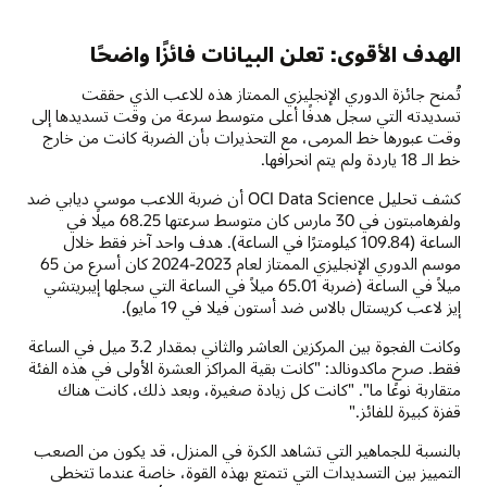
الهدف الأقوى: تعلن البيانات فائزًا واضحًا
تُمنح جائزة الدوري الإنجليزي الممتاز هذه للاعب الذي حققت
تسديدته التي سجل هدفًا أعلى متوسط سرعة من وقت تسديدها إلى
وقت عبورها خط المرمى، مع التحذيرات بأن الضربة كانت من خارج
خط الـ 18 ياردة ولم يتم انحرافها.
كشف تحليل OCI Data Science أن ضربة اللاعب موسى ديابي ضد
ولفرهامبتون في 30 مارس كان متوسط سرعتها 68.25 ميلًا في
الساعة (109.84 كيلومترًا في الساعة). هدف واحد آخر فقط خلال
موسم الدوري الإنجليزي الممتاز لعام 2023-2024 كان أسرع من 65
ميلاً في الساعة (ضربة 65.01 ميلاً في الساعة التي سجلها إيبريتشي
إيز لاعب كريستال بالاس ضد أستون فيلا في 19 مايو).
وكانت الفجوة بين المركزين العاشر والثاني بمقدار 3.2 ميل في الساعة
فقط. صرح ماكدونالد: "كانت بقية المراكز العشرة الأولى في هذه الفئة
متقاربة نوعًا ما". "كانت كل زيادة صغيرة، وبعد ذلك، كانت هناك
قفزة كبيرة للفائز."
بالنسبة للجماهير التي تشاهد الكرة في المنزل، قد يكون من الصعب
التمييز بين التسديدات التي تتمتع بهذه القوة، خاصة عندما تتخطى