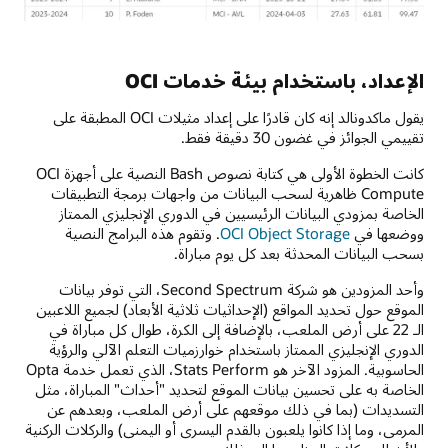
الإعداد، باستخدام بيئة خدمات OCI
يقول ماكدونالد إنه كان قادرًا على إعداد مثيلات OCI المطبقة على
تقييمي الجوائز في غضون 30 دقيقة فقط.
كانت الخطوة الأولى هي كتابة نصوص Bash النصية على أجهزة OCI
Compute ظاهرية لسحب البيانات من واجهات برمجة التطبيقات
الخاصة بمزودي البيانات الرئيسيين في الدوري الإنجليزي الممتاز
ووضعها في
OCI Object Storage
. وتقوم هذه البرامج النصية
بسحب البيانات المحدثة بعد كل يوم مباراة.
وأحد المزودين هو شركة Second Spectrum، التي توفر بيانات
الموقع حول تحديد المواقع (الإحداثيات ثلاثية الأبعاد) لجميع اللاعبين
الـ 22 على أرض الملعب، بالإضافة إلى الكرة، طوال كل مباراة في
الدوري الإنجليزي الممتاز باستخدام خوارزميات التعلم الآلي والرؤية
الحاسوبية. المزود الآخر هو Stats Perform، الذي تعمل خدمة Opta
الخاصة به على تحسين بيانات الموقع لتحديد "أحداث" المباراة، مثل
التسديدات (بما في ذلك موقعهم على أرض الملعب، وبعدهم عن
المرمى، وما إذا كانوا يلعبون بالقدم اليسرى أو اليمنى) والركلات الركنية