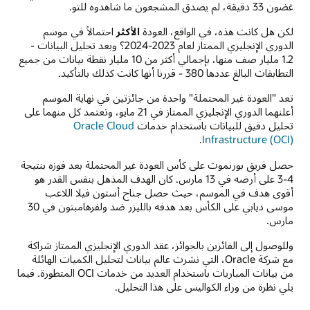
غضون 33 دقيقة، لم يصدق المشجعون ما شاهدوه للتو.
لكن هل كانت هذه، في الواقع، العودة
الأكثر
احتمالاً في موسم
الدوري الإنجليزي الممتاز لعام 2023-2024؟ وبعد تحليل البيانات -
1.2 مليار صف منها، بإجمالي أكثر من 10 مليار نقطة بيانات من جميع
التطابقات البالغ عددها 380 - قررنا أنها كانت كذلك بالتأكيد.
تعد "العودة غير المحتملة" واحدة من جائزتين في نهاية الموسم
أعلنهما الدوري الإنجليزي الممتاز في 21 مايو، وتعتمد كل منهما على
تحليل دقيق للبيانات باستخدام خدمات
Oracle Cloud
.
Infrastructure (OCI)
حصل فريق بورنموث على كأس العودة غير المحتملة بعد فوزه بنتيجة
4-3 على أرضه في 13 مارس. كان الهدف المذهل بنفس القدر هو
أقوى هدف في الموسم، حيث حصل جناح أستون فيلا اللاعب
موسى ديابي على الكأس بعد هدفه بالليزر ضد ولفرهامبتون في 30
مارس.
وللوصول إلى الفائزين بالجوائز، عقد الدوري الإنجليزي الممتاز شراكة
مع شركة Oracle، التي نشرت عالم بيانات لتحليل الكميات الهائلة
من بيانات المباريات باستخدام العديد من خدمات OCI المتطورة. فيما
يلي نظرة من وراء الكواليس على هذا التحليل.