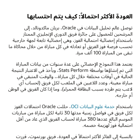
العودة الأكثر احتمالاً: كيف يتم احتسابها
توصل عالم تحليل البيانات في Oracle، بريان ماكدونالد، إلى
المرشحين للحصول على جائزة فريق الدوري الإنجليزي الممتاز
باستخدام إحصائية احتمالية الفوز، وهي إحصائية تابعة لجهة خارجية
تحسب فرصة فوز الفريق أو تعادله في كل مباراة من خلال محاكاة ما
تبقى من المباراة 100 ألف مرة.
يعتمد هذا النموذج الإحصائي على عدة سنوات من بيانات المباراة
التي تم إنشاؤها بواسطة Stats Perform، ويأخذ في الاعتبار النتيجة
الحالية في أوقات مختلفة خلال كل مباراة،، والوقت المتبقي في
مباراة معينة، وعدد اللاعبين في الملعب لكل فريق (لحساب أي
لاعب يتم طرده بسبب البطاقة الحمراء)، وما إذا كان الفريق في الوطن
أم خارجه.
باستخدام
خدمة علوم البيانات OCI
، حللت Oracle احتمالات الفوز
لكل فريق في فواصل زمنية مدتها 30 ثانية لكل مباراة من مباريات
الموسم البالغ عددها 380 مباراة لحساب الفريق الذي عاد من أقل
احتمالية فوز لهزيمة خصمه.
بالنسبة إلى الفائز الأكثر احتمالاً في العودة، فريق بورنموث، قررت