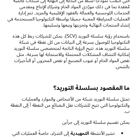
التي اتبعت نموذجًا أبسط من البداية إلى النهاية إلى شبكات عالمية
مُعقدة بما في ذلك مورّدي المواد الخام وشركاء الإنتاج ومقدمي
الخدمات اللوجستية والعمالة بالعقود الإقليمية والمزيد. تتم إدارة
العمليات المترابطة المعنية جميعًا بواسطة التكنولوجيا المستخدمة في
إنشاء المنتجات النهائية وتخزينها وبيعها وتسليمها.
باستخدام رؤية سلسلة التوريد (SCV)، يمكن للشركات ربط كل هذه
التكنولوجيا للوصول بسرعة إلى البيانات من كل نقطة في شبكة
سلسلة التوريد هذه. تتيح الرؤية الناتجة لمتخصصي سلسلة التوريد
إمكانية اكتشاف المشكلات المحتملة والاستجابة لها بسرعة، مثل
نقص المواد الخام أو عيوب التصنيع أو نقص المخزون أو التأخيرات
بالشحن.
ما المقصود بسلسلة التوريد؟
تمثل سلسلة التوريد شبكة من الأشخاص والموارد والعمليات
والتكنولوجيا التي تتيح للشركات نقل البضائع من النقطة أ إلى النقطة
ب.
يمكن تقسيم سلسلة التوريد إلى جزأين
تشير الأنشطة
التمهيدية
إلى الشراء، خاصةً العمليات التي