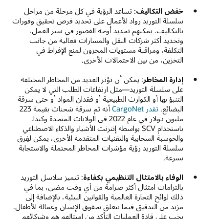
خفض التكاليف
: تساعد الرؤية في كل مرحلة من مراحل
سلسلة التوريد رواد الأعمال على تحديد فرص تحقيق وفورات
بالتكاليف. يمكنهم تحديد أوجه القصور في سير العمل،
وتحديد أكثر شركات النقل والمسارات فعالية من جانب
التكلفة، ومراقبة مستويات المخزون لمنع الإفراط في
التخزين، من بين الاحتمالات الأخرى.
إدارة المخاطر
: يمكن أن تؤثر العديد من المخاطر المختلفة
على سلسلة التوريد—مثل ارتفاعات الطلب التي لا يمكن
التنبؤ بها أو الكوارث الطبيعية أو فقدان المواد أو حتى سرقة
البضائع.
تقدر CargoNet
أنه تم سرقة شحنات بقيمة 223
مليون دولار في عام 2022 في الولايات المتحدة وكندا.
باستخدام SCV بواسطة إنترنت الأشياء والذكاء الاصطناعي
والحوسبة السحابية والتقنيات المتقدمة الأخرى، يمكن لفِرق
سلسلة التوريد رؤية مؤشرات المخاطر المحتملة والاستجابة
بسرعة.
الوفاء بالامتثال التنظيمي بكفاءة
: تتميز سلاسل التوريد
بالتزامات امتثال أكثر صرامة من أي وقت مضى، بما في
ذلك لوائح التجارة العالمية والقوانين البيئية، بالإضافة إلى
مزيد من التدقيق فيما يتعلق بحقوق الإنسان وعمالة الأطفال.
يجب على قادة العمليات التأكد من امتثالهم هم وشركائهم