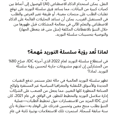
النقل. يمكن استخدام الذكاء الاصطناعي (AI) للوصول إلى أنماط بين
كميات كبيرة من البيانات، مما يساعد فِرق سلسلة التوريد على توقع
تقلبات الطلب على منتجات معينة، أو طريقة تغير العرض والطلب
في المستقبل القريب. يمكن أن تساعد التحليلات القائمة على الذكاء
الاصطناعي والتعلم الآلي في معالجة المشكلات قبل ظهورها من
خلال التنبؤ بالانقطاعات المكلفة (مثل متى قد يتعطل الجهاز)
والتوصية بتحسينات سلسلة التوريد.
لماذا تُعد رؤية سلسلة التوريد مُهمة؟
في استطلاع سلسلة التوريد لعام 2022 الذي أجرته IDC، صرّح 80%
من المشاركين إن لديهم مشروعات جارية لتحسين رؤية سلسلة
التوريد. لماذا؟
تظهر سلسلة التوريد العالمية في حالة تغيّر مستمر. تدفع التقنيات
الجديدة والأسواق المُتقلبة والجغرافيا السياسية غير المستقرة ولوائح
الصناعة المتطورة كلها التغيير، مما يجعل من الصعب على الشركات
إدارة سلاسل التوريد والتخطيط للتطور. في الواقع، في عام 2021، كان
لدى IDC المزيد من الاستفسارات حول تخطيط الطلبات—عملية
التنبؤ بطلب منتج معين وتحسين قدرتك على الوفاء به—مقارنة بأي
سنة سابقة مُسجلة. استمرت تلك الاستعلامات بوتيرة ثابتة في عام