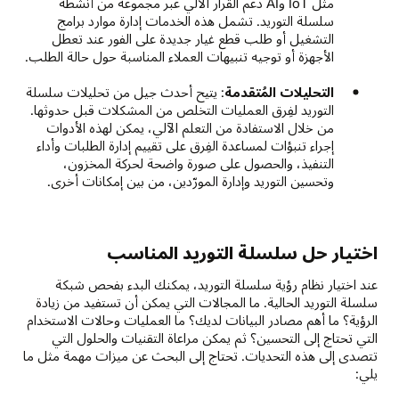
مثل IoT وAI دعم القرار الآلي عبر مجموعة من أنشطة
سلسلة التوريد. تشمل هذه الخدمات إدارة موارد برامج
التشغيل أو طلب قطع غيار جديدة على الفور عند تعطل
الأجهزة أو توجيه تنبيهات العملاء المناسبة حول حالة الطلب.
التحليلات المُتقدمة
: يتيح أحدث جيل من تحليلات سلسلة
التوريد لفِرق العمليات التخلص من المشكلات قبل حدوثها.
من خلال الاستفادة من التعلم الآلي، يمكن لهذه الأدوات
إجراء تنبؤات لمساعدة الفِرق على تقييم إدارة الطلبات وأداء
التنفيذ، والحصول على صورة واضحة لحركة المخزون،
وتحسين التوريد وإدارة المورّدين، من بين إمكانات أخرى.
اختيار حل سلسلة التوريد المناسب
عند اختيار نظام رؤية سلسلة التوريد، يمكنك البدء بفحص شبكة
سلسلة التوريد الحالية. ما المجالات التي يمكن أن تستفيد من زيادة
الرؤية؟ ما أهم مصادر البيانات لديك؟ ما العمليات وحالات الاستخدام
التي تحتاج إلى التحسين؟ ثم يمكن مراعاة التقنيات والحلول التي
تتصدى إلى هذه التحديات. تحتاج إلى البحث عن ميزات مهمة مثل ما
يلي: