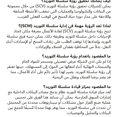
كيف يمكنك تحقيق رؤية سلسلة التوريد؟
يمكن للشركات تحقيق رؤية سلسلة التوريد (SCV) من خلال مجموعة
من البيانات والتكنولوجيا والعمليات التي تتعقب الأنشطة السابقة
واللاحقة على مدار دورة حياة المنتج في الوقت الفعلي القريب.
لماذا تعد الرؤية مهمة في إدارة سلسلة التوريد (SCM)؟
تتيح رؤية سلسلة التوريد (SCV) لقادة الأعمال معرفة مكان اتخاذ
الإجراءات داخل سلسلة التوريد وطريقة ذلك. يمكن تنبيه فِرق سلسلة
التوريد وإعدادها إذا توقف الطلب على زيادات المنتج أو الإمدادات أثناء
النقل، بدلاً من المخاطرة بفقدان العملاء والإيرادات.
ما المقصود بانعدام رؤية سلسلة التوريد؟
إذا لم يكن لدى الشركة عرض تفصيلي ومستمر للمواد الخام
والمنتجات النهائية أثناء انتقالها من المورّد إلى المستهلك، حينها تفتقر
إلى رؤية سلسلة التوريد. يصير لهذا تأثير دائم على أداء الأعمال، مما
قد يضر برضا العملاء ويقلل من الربحية.
ما المقصود بمركز قيادة سلسلة التوريد؟
يُعد مركز قيادة سلسلة التوريد نظام يدمج مصادر البيانات الداخلية مع
إشارات السوق الخارجية. يمكن أن يساعد هذا الفِرق على تحسين
عملية صنع القرار حول مشكلات أو سيناريوهات محددة من المحتمل
أن تحدث في سلسلة التوريد، مما يوفر نهجًا محددًا مُسبقًا للجمع بين
البيانات والتحليل والتوصيات.