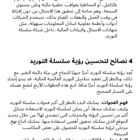
بالكامل، أو المخاطرة بعواقب خطيرة مالية وعلى مستوى
السمعة. وهم بحاجة إلى تحقيق هذا الامتثال من دون إفراط
في وقت العمل والنفقات. للقيام بذلك، تستخدم الشركات
أدوات وأنظمة تعاونية لتبادل المعلومات بسهولة، مثل
شهادات الامتثال والبيانات المالية، داخل شبكة سلسلة
التوريد.
4 نصائح لتحسين رؤية سلسلة التوريد
تُعد رؤية سلسلة التوريد أمرًا حيويًا للنجاح في بيئة دائمة التغير. مع
ذلك، وبالنظر إلى تعقيد سلاسل التوريد العالمية الحالية، قد يبدو إنشاء
رؤية لسلسلة التوريد أمرًا شاقًا. اتبع هذه الخطوات الأربع لتضع نفسك
على المسار الصحيح.
فهم الفجوات
: يمكنك البدء بالنظر إلى أكبر فجوات سلسلة التوريد
وكيف يمكنك سدها. أين يمكن لسلسلة التوريد الاستفادة بشكل
أكبر من تحسين الرؤية والتحديات التي تتصدى لها؟ من خلال تحديد
الموقع الذي يمكنك تحقيق أقصى استفادة منها، يمكنك اتباع نهج
مرحلي لرؤية سلسلة التوريد للحصول على بعض المكاسب
السريعة.
التركيز على بياناتك
: يعد جمع الكميات الهائلة من البيانات