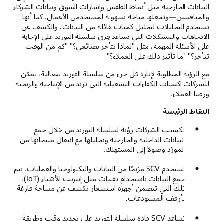
البيانات الخارجية مثل أنماط الطقس وإشارات السوق وبيانات الشركاء
والمنافسين—وتجعلها متاحة بسهولة لمستخدمي الأعمال. كما أنها
تستخدم التحليلات لتحليل كميات هائلة من البيانات، والكشف عن
الاتجاهات والمشكلات التي تساعد فِرق سلسلة التوريد على الإجابة
على الأسئلة المهمة، مثل "لماذا تتأخر بضائعي؟" "كم من الوقت
تتأخر؟" "ما تأثير ذلك على العملاء؟"
مع الرؤية المطلوبة لإدارة كل جزء من سلسلة التوريد بفعالية، يمكن
للشركات اكتساب الكفاءات التشغيلية التي تزيد من الإنتاجية والربحية
ورضا العملاء.
النقاط الرئيسة
تكتسب الشركات رؤية لسلسلة التوريد من خلال جمع
البيانات الداخلية والخارجية وتحليلها مع انتقال منتجاتها من
المورّد وصولاً إلى المستهلك.
تستخدم SCV مزيجًا من البيانات والتكنولوجيا والعمليات. يتم
جمع البيانات باستخدام تقنيات مثل إنترنت الأشياء (IoT)،
تلك التي تتضمن أجهزة استشعار تكشف عن مساحة فارغة
بأرفف المستودعات.
تساعد SCV قادة سلسلة التوريد على تحديد وقت وطريقة