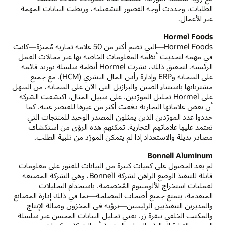
الطلبات، وحددت أوجه القصور التشغيلية، وربطت البيانات المهمة
عبر الأعمال.
Hormel Foods
Hormel Foods—التي تضم أكثر من 50 علامة تجارية مُميزة—كانت
في مهمة لتحديث أنظمة المعلومات الخاصة بها عبر مجالات العمل
الرئيسة. لتحقيق ذلك، نشرت Hormel أنظمة سلسلة توريد قائمة
على السحابة وERP وإدارة رأس المال البشري (HCM). مع جميع
مشترياتها باستثناء الصين والبرازيل التي الآن على السحابة، من السهل
على Hormel تحليل المورّدين. على سبيل المثال، اكتشفت الشركة
أن بعض علاماتها التجارية دفعت أكثر من غيرها للعنصر عينه. كما
حددوا عدد المورّدين الذين يمثلون المصدر الوحيد للمنتجات التي
تعتمد عليها علاماتهم التجارية. تمكنهم هذه الرؤى من استكشاف
مصادر بديلة والاستعداد إذا لم يتمكن المورّد من تلبية الطلب.
Bonnell Aluminum
لم يعد الحصول على كميات كبيرة من البيانات للعثور على معلومات
قابلة للتنفيذ الوضع الراهن لشركة Bonnell، وهي الشركة المصنعة
لعمليات استخراج الألومنيوم المُخصصة. باستخدام التحليلات
المتقدمة، يتمتع جميع أصحاب المصلحة—بما في ذلك إدارة المصانع
والمديرين التنفيذيين الرئيسين—برؤية في المخزون وصالة الإنتاج
والمكتب الخلفي بنقرة زر. يعني تحليل البيانات المحسن عبر سلسلة