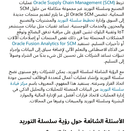
تربط
Oracle Supply Chain Management (SCM)
عمليات
التصنيع وسلسلة التوريد عبر مجموعة متكاملة من حلول SCM
السحابية. تتضمن Oracle SCM كل ما يلزم لتقديم منتجات جديدة
إلى السوق وإدارة
تخطيط سلسلة التوريد
والمشتريات والتصنيع
والمخزون والخدمات اللوجستية. تساعد تقنيات مثل بيانات مستشعر
IoT وتقنية البلوك تشين الفِرق على مراقبة تدفق البضائع وتوقّع
المشكلات المحتملة بما في ذلك نقص المنتجات أو إصلاحات الآلات
أو تأخيرات التسليم. تستفيد
Oracle Fusion Analytics for SCM
من الذكاء الاصطناعي والتعلم الآلي لإضافة سياق إلى البيانات وإجراء
تنبؤات تساعد الشركات على تحسين كل شيء بدءًا من الشراء وصولاً
إلى التسليم.
مع الرؤية الشاملة لسلسلة التوريد، يمكن للشركات رفع مستوى نضج
سلسلة التوريد وإنشاء عمليات أعمال مُتعددة الوظائف لتحسين جودة
اتخاذ القرار وسرعته. يستفيد هذا المفهوم، المعروف باسم
مركز قيادة
سلسلة التوريد
من البيانات المتصلة للتحليلات والتحليل الذكي في
إدارة العمليات لاتخاذ قرارات أفضل عبر الإدارة المالية والموارد
البشرية وسلسلة التوريد والمبيعات وغيرها من المجالات.
الأسئلة الشائعة حول رؤية سلسلة التوريد