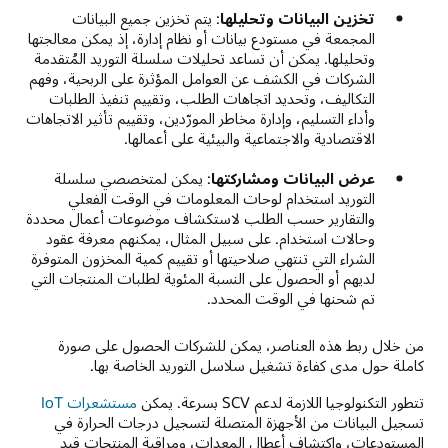
تخزين البيانات وتحليلها
: يتم تخزين جميع البيانات
المجمعة في مستودع بيانات أو نظام إدارة، إذ يمكن معالجتها
وتحليلها. يمكن أن تساعد تحليلات سلسلة التوريد المُتقدمة
الشركات في الكشف عن العوامل المؤثرة على الربحية، وفهم
التكاليف، وتحديد اتجاهات الطلب، وتقييم تنفيذ الطلبات
وأداء التسليم، وإدارة مخاطر المورّدين، وتقييم تأثير الاتجاهات
الاقتصادية والاجتماعية والبيئية على أعمالها.
عرض البيانات ومشاركتها
: يمكن لمتخصصي سلسلة
التوريد استخدام لوحات المعلومات في الوقت الفعلي
والتقارير حسب الطلب لاستكشاف موضوعات أعمال محددة
وحالات استخدام. على سبيل المثال، يمكنهم معرفة عقود
الشراء التي تنتهي صلاحيتها أو تقييم كمية المخزون المتوفرة
لديهم أو الحصول على النسبة المئوية لطلبات المنتجات التي
تم شحنها في الوقت المحدد.
من خلال ربط هذه العناصر، يمكن للشركات الحصول على صورة
كاملة حول مدى كفاءة تشغيل سلاسل التوريد الخاصة بها.
تتطور التكنولوجيا اللازمة لدعم SCV بسرعة. يمكن
مستشعرات IoT
تسجيل البيانات من الأجهزة المتصلة لتسجيل درجات الحرارة في
المستودعات، واكتشاف أعطال المعدات، ومراقبة المنتجات قيد