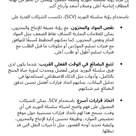
المطاف إنتاجية أعلى وعملاء أسعد وأرباح أكبر.
باستخدام رؤية سلسلة التوريد (SCV)، تكتسب الشركات القدرة على
نقص المواد والمخزون
: مع رؤية عميقة للإنتاج والمخزون،
يمكن للعلامات التجارية اكتشاف نقاط الضعف مثل المواد
الخام ونقص المخزون. كما يمكنهم التخطيط مُسبقًا للتوافق
مع فترات تسليم المورّدين أو مكونات ما قبل الطلب مع
فترات تسليم أطول أو طلب أعلى.
تتبع البضائع في الوقت الفعلي القريب
: عندما يكون لدى
فِرق سلسلة التوريد عرض مُفصل ومحدث لدورة حياة المنتج
بالكامل، وأدوات مثل الذكاء الاصطناعي لمساعدتها في
تحليل البيانات، يمكنهم اتخاذ قرارات أفضل تحسن تدفق
البضائع عبر شبكتهم.
اتخاذ قرارات أسرع
: باستخدام SCV، يمكن للشركات
الحصول على فهم واضح لشبكة سلسلة التوريد في أي
وقت. يسمح هذا لهم باتخاذ قرارات مستنيرة حول موقع
تخصيص الموارد، وطريقة تحسين إدارة الإنتاج والمخزون،
وكيفية تحديد أوجه القصور، مثل تأخيرات النقل التي قد
تبطئها.