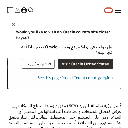
القائمة
Close
Would you like to visit an Oracle country site closer
رؤية سلسلة التوريد (SCV): مقدمة
to you?
هل ترغب في زيارة موقع ويب لـ Oracle يخص بلدًا أكثر
كارا كلينتون فولمر
| خبير استراتيجيات المحتوى | 20 ديسمبر 2023
قربًا إليك؟
Visit Oracle United States
لا، شكرًا، سأبقى هنا
See this page for a different country/region
تُمثل رؤية سلسلة التوريد (SCV) مفهوم بسيط: تحتاج الشركات إلى
عرض مُفصل للمنتجات والخدمات أثناء انتقالها من المصدر أو
المورّد، ومن خلال التصنيع، حتى المستهلك النهائي. لكن صار تحقيق
هذا المستوى من الشفافية أصعب مما يبدو. تطورت سلاسل التوريد