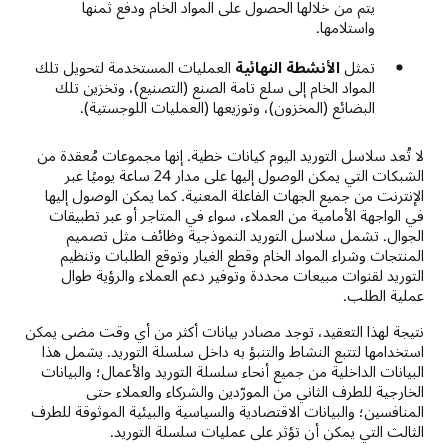
يتم من خلالها الحصول على المواد الخام ودفع ثمنها
واستلامها.
تمثل
الأنشطة النهائية
العمليات المستخدمة لتحويل تلك
المواد الخام إلى سلع تامة الصنع (التصنيع)، وتخزين تلك
البضائع (المخزون)، وتوزيعها (العمليات اللوجستية).
لا تُعد سلاسل التوريد اليوم كيانات خطية. إنها مجموعات مُعقدة من
الشبكات التي يمكن الوصول إليها على مدار 24 ساعة يوميًا عبر
الإنترنت من جميع الجهات الفاعلة المعنية. كما يمكن الوصول إليها
في الواجهة الأمامية من العملاء، سواء في المتاجر أو عبر تطبيقات
الجوال. تشمل سلاسل التوريد النموذجية وظائف مثل تصميم
المنتجات وشراء المواد الخام وقطع الغيار وتوقع الطلبات وتنظيم
التوريد لقنوات مبيعات محددة وتوفير دعم العملاء والرؤية طوال
عملية الطلب.
نتيجة لهذا التعقيد، توجد مصادر بيانات أكثر من أي وقت مضى يمكن
استخدامها لتتبع النشاط والتنبؤ به داخل سلسلة التوريد. يشمل هذا
البيانات الداخلية من جميع أنحاء سلسلة التوريد والأعمال؛ والبيانات
الخارجية للطرف الثاني من المورّدين والشركاء والعملاء حتى
المنافسين؛ والبيانات الاقتصادية والسياسية والبيئية الموثوقة للطرف
الثالث التي يمكن أن تؤثر على عمليات سلسلة التوريد.