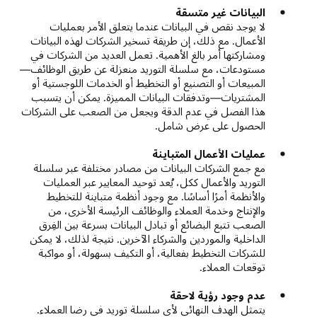
البيانات غير متسقة
لا يوجد نقص في البيانات عندما يتعلق الأمر بعمليات
الأعمال. مع ذلك، إن طريقة تسخير الشركات لهذه البيانات
ومشاركتها أمر بالغ الأهمية. تعمل العديد من الشركات في
مستودعات، مع سلسلة التوريد منعزلة عن طريق الوظائف—
المبيعات أو التصنيع أو التخطيط أو الخدمات اللوجستية أو
المشتريات—وتدفقات البيانات المميزة. يمكن أن يتسبب
هذا الفصل في عدم الدقة ويجعل من الصعب على الشركات
الحصول على عرض شامل.
عمليات الأعمال المتباينة
مع جمع الشركات البيانات من مصادر مختلفة عبر سلسلة
التوريد والأعمال ككل، يُعد توحيد المعايير عبر العمليات
والأنظمة أمرًا أساسًا. مع وجود أنظمة متباينة للتخطيط
والإنتاج وخدمة العملاء والوظائف الرئيسة الأخرى، من
الصعب تتبع البضائع أو تبادل البيانات بسرعة بين الفِرق
الداخلية والموردين والشركاء الآخرين. نتيجة لذلك، لا يمكن
للشركات التخطيط بفعالية، أو التكيف بسهولة، أو مواكبة
توقعات العملاء.
عدم وجود رؤية لاحقة
يتمثل الهدف النهائي لأي سلسلة توريد في رضا العملاء.