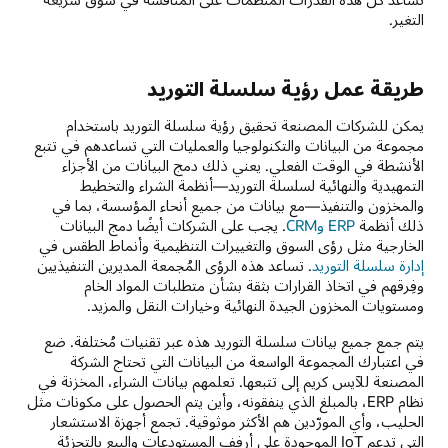
التغير.
طريقة عمل رؤية سلسلة التوريد
يمكن للشركات المصنعة تحقيق رؤية سلسلة التوريد باستخدام
مجموعة من البيانات والتكنولوجيا والعمليات التي تساعدهم في تتبع
الأنشطة في الوقت الفعلي. يعني ذلك دمج البيانات من الأجزاء
التمهيدية والنهائية لسلسلة التوريد—أنظمة الشراء والتخطيط
والمخزون والتنفيذ—مع بيانات من جميع أنحاء المؤسسة، بما في
ذلك أنظمة
ERP وCRM
. يجب على الشركات أيضًا دمج البيانات
الخارجية مثل رؤى السوق والتغييرات التنظيمية وأنماط الطقس في
إدارة سلسلة التوريد
. تساعد هذه الرؤى المُجمعة المديرين التنفيذيين
وفِرقهم في اتخاذ القرارات بثقة بشأن متطلبات المواد الخام
ومستويات المخزون الجيدة النهائية وخيارات النقل والمزيد.
يتم جمع جميع بيانات سلسلة التوريد هذه عبر تقنيات مُختلفة. ضع
في اعتبارك المجموعة الواسعة من البيانات التي تحتاج الشركة
المصنعة للآيس كريم إلى تتبعها. تعلمهم بيانات الشراء، المخزنة في
نظام ERP، بالمبلغ الذي ينفقونه، وأين يتم الحصول على مكونات مثل
الحليب، وأي المورّدين هم الأكثر موثوقية. تجمع أجهزة الاستشعار
التي تدعم IoT الموجودة على أرفف المستودعات والبيع بالتجزئة