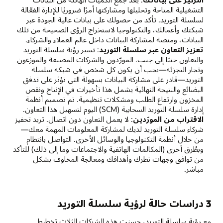
التشغيلية المتاحة وتحليلها ومشاركتها أمرًا ضروريًا للإدارة الفعّالة
لسلسلة التوريد. تأكد من حصولك على بيانات عالية الجودة عبر
شبكتك وأعمالك، والتكنولوجيا لاستخراج الرؤى الصحيحة من تلك
البيانات، ومنصة لمشاركة البيانات داخل عالم العملاء والشركاء.
تعزيز التعاون عبر سلسلة التوريد
: تسير رؤية سلسلة التوريد
والتعاون جنبًا إلى جنب. المورّدون والشركات المصنعة والموزعون
وتجار التجزئة—يجب أن يكون كل شخص في شبكة سلسلة
التوريد—قادر على مشاركة البيانات بسهولة التي تؤثر على تدفق
البضائع والنتيجة النهائية يشمل هذا تأخيرات في الإنتاج ونقص
المخزون وارتفاع الطلب ومشكلات تنظيمية. تم تصميم أنظمة
إدارة سلسلة التوريد السحابية (SCM) اليوم لتسهيل هذا التعاون.
الاقتراب من المورّدين
: لا يعمل التعاون دون اتصال. تريد تحفيز
شركاء سلسلة التوريد لديك لمشاركة المعلومات المهمة معك—
من خلال أنظمة التكنولوجيا والوسائل الأخرى. التواصل بانتظام
وبطُرق أخرى (المكالمات الهاتفية والاجتماعات وما إلى ذلك) للتأكد
من توافق وجهات نظرك وأهدافك ومعالجة المخاوف بشكل
مباشر.
3 دراسات حالة لرؤية سلسلة التوريد
مع رؤية سلسلة التوريد، حسنت هذه الشركات الثلاث تخطيط