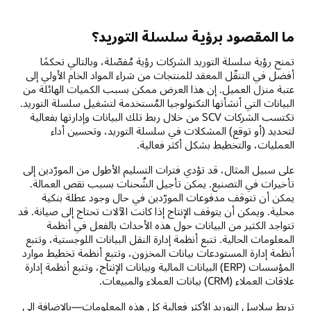
ما المقصود برؤية سلسلة التوريد؟
تمنح رؤية سلسلة التوريد الشركات رؤية مُفصّلة، وبالتالي تحكمًا
أفضل في التنقّل المعقد للمنتجات من شراء المواد الخام الأولي إلى
عتبة منزل العميل. إن هذا العرض ممكن بسبب الكميات الهائلة من
البيانات التي أنشأتها التكنولوجيا المُستخدمة لتشغيل سلسلة التوريد.
تكتسب الشركات SCV من خلال ربط تلك البيانات وإدارتها بفعالية
لتحديد (أو توقع) المشكلات في سلسلة التوريد، وتحسين أداء
العمليات، والتخطيط بشكل أكثر فعالية.
على سبيل المثال، قد تؤدي فترات التسليم الأطول من المورّدين إلى
تأخيرات في التصنيع. يمكن تأجيل الشُحنات بسبب نقص العمالة.
يمكن أن تتوقف مدفوعات المورّدين في حال وجود عطلة بنكية
محلية. ويمكن أن يتوقف الإنتاج إذا كانت الآلات تحتاج إلى صيانة. قد
تتواجد الكثير من البيانات حول هذه الأحداث بالفعل في أنظمة
المعلومات الحالية. تتبع أنظمة إدارة النقل البيانات اللوجستية، وتتبع
أنظمة إدارة المستودعات بيانات المخزون، وتتبع أنظمة تخطيط موارد
المؤسسات (ERP) البيانات المالية وبيانات الإنتاج، وتتبع أنظمة إدارة
علاقات العملاء (CRM) بيانات العملاء والمبيعات.
تربط سلاسل التوريد الأكثر فعالية كل هذه المعلومات—بالإضافة إلى