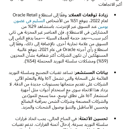
أكبر الاتجاهات
زيادة توقعات العملاء
: وفقًا إلى استطلاع Oracle Retail
لعام 2022، يتوقع 51% من الأشخاص
التسليم في غضون
يومين
عند التسوق عبر الإنترنت. باستشاهد 29% من
المشاركين في الاستطلاع، فإن العناصر غير المخزنة هي ثاني
أكبر سبب—بعد خدمة العملاء السيئة —مما يدفع الناس إلى
التسوق من علامة تجارية أخرى. بالإضافة إلى ذلك، وفقًا إلى
استطلاع رأي أجرته Oracle في عام 2021، يتوقع غالبية
المستهلكين أن تكون الشركات أكثر شفافية بشأن المخزون
(59%) ومشكلات سلسلة التوريد المحتملة (54%).
بيانات المستشعر
: تساعد تقنيات التصنيع وسلسلة التوريد
القائمة على السحابة والتي تشمل IoT وAI والتعلم الآلي
الشركات على تقديم منتجاتها بمستويات جديدة من الدقة. لا
يزداد هذا الاتجاه سوى مع استخدام أدوات مثل أجهزة
استشعار IoT على نطاق أوسع، مما يسمح للمورّدين
والشركات المصنعة وشركات الشحن بمراقبة البضائع
وتحسين الأساطيل والتنبؤ بوصول الشحنات والمزيد.
تحسين الأتمتة
: في المناخ الحالي، يجب اتخاذ قرارات
سلسلة التوريد بسرعة. إدخال أتمتة القرارات. تدعم تقنيات