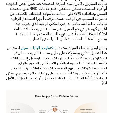
بيانات المخزون، لأجل تنبيه الشركة المصنعة عند عمل بعض النكهات
أو أنواع المنتجات بشكل منخفض. تتبع علامات RFID على منصات
الشحن وشاشات GPS على الشاحنات مواقع الشحنات للكشف عن
تأخيرات التسليم. في الوقت نفسه، تراقب أجهزة استشعار الرطوبة
درجات حرارة الشاحنات، لذا فإن المكان الوحيد الذي يذوب فيه
الآيس كريم هو في فم العميل. عبر سلسلة التوريد، تساعد أنظمة
CRM الشركة المصنعة على تتبع طلبات العملاء وطلبات الخدمة
وجميع اتصالات العملاء، بدءًا من الشراء حتى التسليم.
يمكن لفِرق سلسلة التوريد استخدام
تكنولوجيا البلوك تشين
لدمج كل
هذا التحليل الذكي ومشاركته على طول سلسلة التوريد، مما يوفر
للمشاركين مصدرًا موثوقًا للمعلومات. بمجرد الوصول إلى البيانات،
تضيف التحليلات المدعومة بالذكاء الاصطناعي السياق والرؤى
لمساعدة الشركات في فهم الديناميكيات والاتجاهات الرئيسة، مثل
تأثير توافر المخزون وتكاليف التوريد على رضا العملاء وربحيتهم. يمكن
للتحليلات أيضًا التنبؤ بنقص المواد المحتمل، أو تحديد المورّدين الأقل
أداءً.