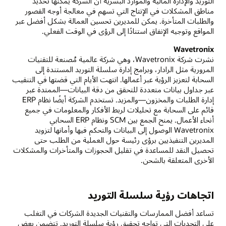
التوريد والإدارة المالية والموارد البشرية أن الشركة يمكنها تحديد
مناطق المشكلات في الإنتاج التي تسهم في معالجة أوجه القصور
والطلبات المتأخرة. يمكن للمديرين تحسين العمالة بشكل أفضل عبر
المواقع وتوجيه الإنفاق استنادًا إلى الرؤى في الوقت الفعلي.
Wavetronix
نشرت شركة Wavetronix، وهي شركة عالمية مُصنعة للتقنيات
المرورية مثل الرادار، وبرامج إدارة سلسلة التوريد المستندة إلى
السحابة لتعزيز الرؤية عبر أعمالها. انتهت الأيام التي قضتها في التنقيب
عبر جداول بيانات متعددة للتحقق من دقة البيانات—الممتدة عبر
إدارة الطلبات والمخزون—والمزيد. تستخدم الشركة أيضًا نظام ERP
قائم على السحابة مع تحليلات لربط الأفكار والمعلومات في جميع
أنحاء الأعمال. يمنح الجمع بين SCM ونظام ERP السحابي
Wavetronix الوصول إلى البيانات والتحكم فيها وأمانها لتزويد
المديرين التنفيذيين برؤى رئيسة حول العملية من الطلب حتى
تحصيل النقد للمساعدة في تقليل الحجوزات والمتأخرات والمشكلات
الأخرى المتعلقة بالشحن.
اتجاهات رؤية سلسلة التوريد
تساعد أفضل الممارسات والتقنيات الجديدة الشركات في التغلب
على التحديات التي تواجه تحقيق رؤية سلسلة التوريد. تتضمن بعض