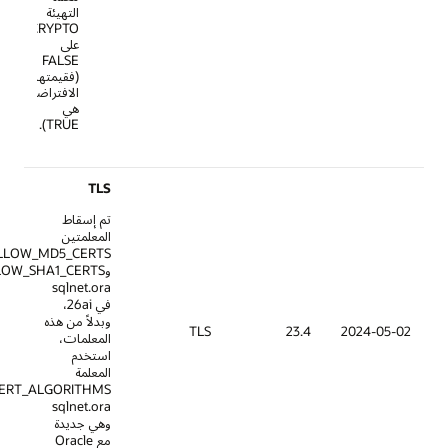
التهيئة
ALLOW_WEAK_CRYPTO
على
FALSE
(فقيمتها
الافتراضية
هي
TRUE).
TLS
تم إسقاط
المعلمتين
ALLOW_MD5_CERTS
وALLOW_SHA1_CERTS
sqlnet.ora
في 26ai،
وبدلاً من هذه
TLS
23.4
المعلمات،
استخدم
المعلمة
ALLOWED_WEAK_CERT_ALGORITHMS
sqlnet.ora
وهي جديدة
مع Oracle