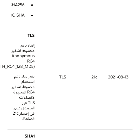
ON_WITH_AES_128_GCM_SHA256
ANON_WITH_3DES_EDE_CBC_SHA
TLS
إلغاء دعم
مجموعة تشفير
Anonymous
RC4
(SSL_DH_anon_WITH_RC4_128_MD5)
يتم إلغاء دعم
TLS
21c
استخدام
مجموعة تشفير
RC4 المجهولة
لاتصالات
TLS غير
المصدق عليها
في إصدار 21c
فصاعدًا.
SHA1