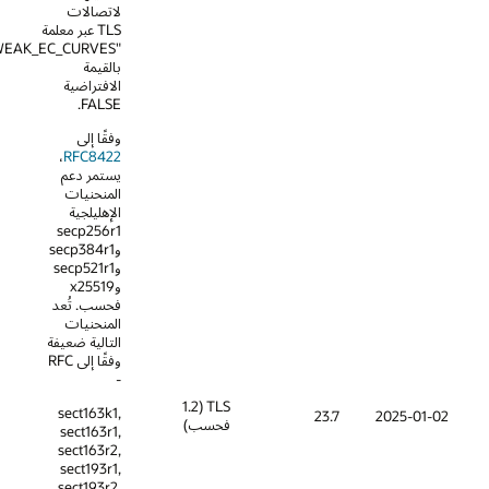
لاتصالات
TLS عبر معلمة
"SSL_DISABLE_WEAK_EC_CURVES"
بالقيمة
الافتراضية
FALSE.
وفقًا إلى
،
RFC8422
يستمر دعم
المنحنيات
الإهليلجية
secp256r1
وsecp384r1
وsecp521r1
وx25519
فحسب. تُعد
المنحنيات
التالية ضعيفة
وفقًا إلى RFC
-
TLS (1.2
sect163k1,
23.7
فحسب)
sect163r1,
sect163r2,
sect193r1,
sect193r2,