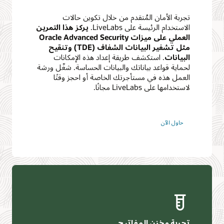
مان المُتقدم من خلال تكوين حالات
رئيسة على LiveLabs.
يركز هذا التمرين
العملي على ميزات Oracle Advanced Security
مثل تشفير البيانات الشفاف (TDE) وتنقيح
 استكشف طريقة إعداد هذه الإمكانات
اعد بياناتك والبيانات الحساسة. شغّل ورشة
ه في مستأجرتك الخاصة أو احجز وقتًا
LiveLa مجانًا.
ن
خزن المفاتيح