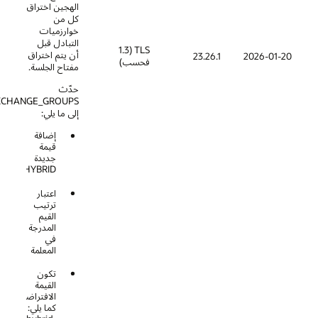
الهجين اختراق
كل من
خوارزميات
التبادل قبل
TLS (1.3
أن يتم اختراق
23.26.1
فحسب)
مفتاح الجلسة.
حدّث
TLS_KEY_EXCHANGE_GROUPS
إلى ما يلي:
إضافة
قيمة
جديدة
HYBRID
اعتبار
ترتيب
القيم
المدرجة
في
المعلمة
تكون
القيمة
الافتراضية
كما يلي: