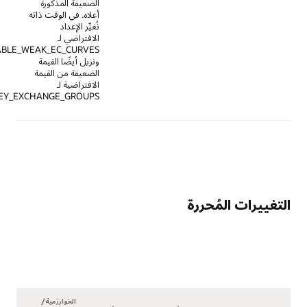
الضعيفة المذكورة
أعلاه. في الوقت ذاته
نُغيِّر الإعداد
الافتراضي لـ
SSL_DISABLE_WEAK_EC_CURVES،
ونزيل أيضًا القيمة
الضعيفة من القيمة
الافتراضية لـ
TLS_KEY_EXCHANGE_GROUPS.
مُحررة
الخوارزمية/