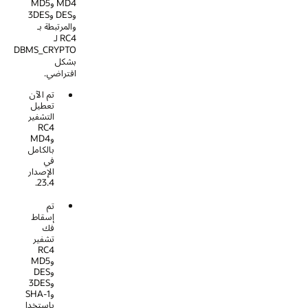
MD4 وMD5
وDES و3DES
والمرتبطة بـ
RC4 لـ
DBMS_CRYPTO
بشكل
افتراضي.
تم الآن
تعطيل
التشفير
RC4
وMD4
بالكامل
في
الإصدار
23.4.
تم
إسقاط
فك
تشفير
RC4
وMD5
وDES
و3DES
وSHA-1
باستخدام