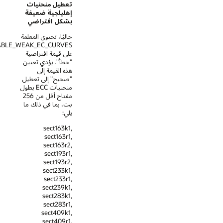
تعطيل منحنيات
إهليلجية ضعيفة
بشكل افتراضي
حاليًا، تحتوي المعلمة
SSL_DISABLE_WEAK_EC_CURVES
على قيمة افتراضية
"خطأ". يؤدي تعيين
هذه القيمة إلى
"صحيح" إلى تعطيل
منحنيات ECC بطول
مفتاح أقل من 256
بت، بما في ذلك ما
يلي:
sect163k1,
sect163r1,
sect163r2,
sect193r1,
sect193r2,
sect233k1,
sect233r1,
sect239k1,
sect283k1,
sect283r1,
sect409k1,
sect409r1,