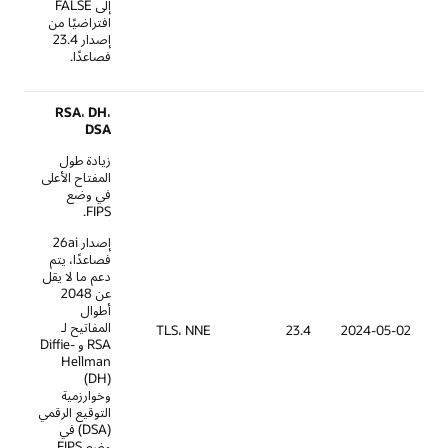
إلى FALSE
افتراضيًا من
إصدار 23.4
فصاعدًا.
RSA، DH،
DSA
زيادة طول
المفتاح الأعلى
في وضع
FIPS.
إصدار 26ai
فصاعدًا، يتم
دعم ما لا يقل
عن 2048
أطوال
المفاتيح لـ
TLS، NNE
23.4
RSA و Diffie-
Hellman
(DH)
وخوارزمية
التوقيع الرقمي
(DSA) في
وضع FIPS.