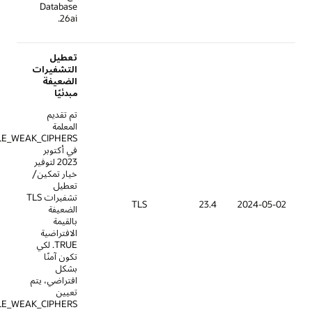
Database
26ai.
تعطيل
التشفيرات
الضعيفة
مبدئيًا
تم تقديم
المعلمة
SSL_ENABLE_WEAK_CIPHERS
في أكتوبر
2023 لتوفير
خيار تمكين/
تعطيل
تشفيرات TLS
TLS
23.4
الضعيفة
بالقيمة
الافتراضية
TRUE. لكي
تكون آمنًا
بشكل
افتراضي، يتم
تعيين
SSL_ENABLE_WEAK_CIPHERS