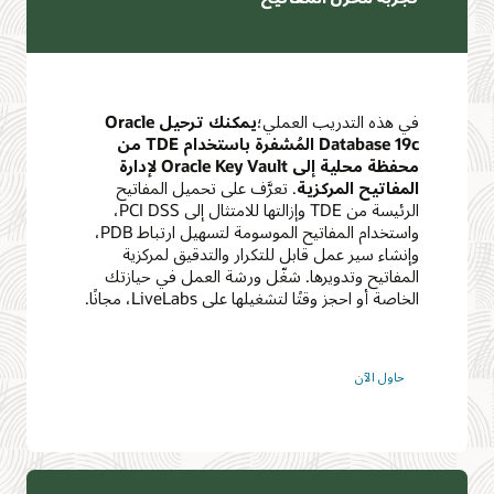
لتدريب العملي؛
يمكنك ترحيل Oracle
Database 19c المُشفرة باستخدام TDE من
محفظة محلية إلى Oracle Key Vault لإدارة
 المركزية
. تعرَّف على تحميل المفاتيح
الرئيسة من TDE وإزالتها للامتثال إلى PCI DSS،
واستخدام المفاتيح الموسومة لتسهيل ارتباط PDB،
ر عمل قابل للتكرار والتدقيق لمركزية
 وتدويرها. شغّل ورشة العمل في حيازتك
 وقتًا لتشغيلها على LiveLabs، مجانًا.
ن