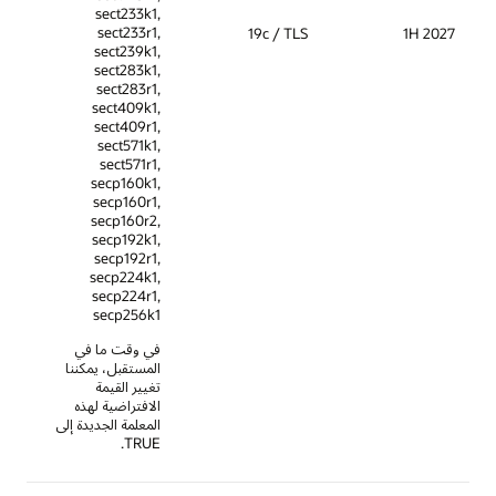
sect233k1,
sect233r1,
19c / TLS
sect239k1,
sect283k1,
sect283r1,
sect409k1,
sect409r1,
sect571k1,
sect571r1,
secp160k1,
secp160r1,
secp160r2,
secp192k1,
secp192r1,
secp224k1,
secp224r1,
secp256k1
في وقت ما في
المستقبل، يمكننا
تغيير القيمة
الافتراضية لهذه
المعلمة الجديدة إلى
TRUE.