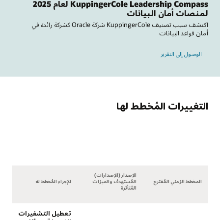
KuppingerCole Leadership Compass لعام 2025
البيانات
اكتشف سبب تصنيف KuppingerCole شركة Oracle كشركة رائدة في
لمُخطط لها
الإصدار (الإصدارات)
ترح
المُستهدف والميزات
الإجراء المُخطط له
المُتأثرة
تعطيل التشفيرات