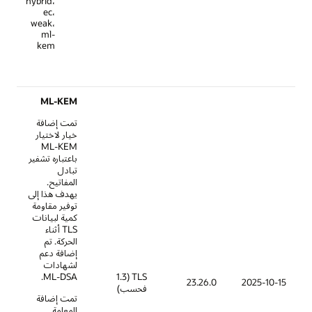
hybrid،
ec،
weak،
ml-
kem
ML-KEM
تمت إضافة
خيار لاختيار
ML-KEM
باعتباره تشفير
تبادل
المفاتيح.
يهدف هذا إلى
توفير مقاومة
كمية لبيانات
TLS أثناء
الحركة. تم
إضافة دعم
لشهادات
TLS (1.3
ML-DSA.
23.26.0
فحسب)
تمت إضافة
المعلمة