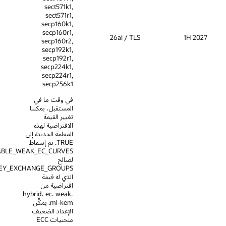
sect571k1,
sect571r1,
secp160k1,
secp160r1,
26ai / TLS
secp160r2,
secp192k1,
secp192r1,
secp224k1,
secp224r1,
secp256k1
في وقت ما في
المستقبل، يمكننا
تغيير القيمة
الافتراضية لهذه
المعلمة الجديدة إلى
TRUE. تم إسقاط
SSL_DISABLE_WEAK_EC_CURVES
لصالح
TLS_KEY_EXCHANGE_GROUPS،
الذي له قيمة
افتراضية من
hybrid، ec، weak،
ml-kem. يمكِّن
الإعداد الضعيف
منحنيات ECC