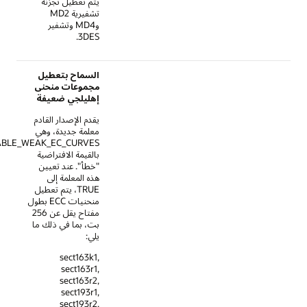
يتم تعطيل تجزئة
تشفيرية MD2
وMD4 وتشفير
3DES.
السماح بتعطيل
مجموعات منحنى
إهليلجي ضعيفة
يقدم الإصدار القادم
معلمة جديدة، وهي
SSL_DISABLE_WEAK_EC_CURVES
بالقيمة الافتراضية
"خطأ". عند تعيين
هذه المعلمة إلى
TRUE، يتم تعطيل
منحنيات ECC بطول
مفتاح يقل عن 256
بت، بما في ذلك ما
يلي:
sect163k1,
sect163r1,
sect163r2,
sect193r1,
sect193r2,