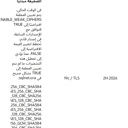
الضعيفة مبدئيًا
في الوقت الحالي،
يتم تعيين المعلمة
SSL_ENABLE_WEAK_CIPHERS
افتراضيًا إلى TRUE
للتوافق مع
الإصدارات السابقة.
في إصدار قادم،
نُخطط لتغيير القيمة
الافتراضية إلى
FALSE، مما يؤدي
إلى تعطيل هذه
التشفيرات ما لم يتم
تعيين المعلمة إلى
TRUE بشكل صريح
في sqlnet.ora:
19c / TLS
S_ECDHE_RSA_WITH_AES_256_CBC_SHA384
TLS_ECDHE_RSA_WITH_AES_256_CBC_SHA
LS_ECDHE_RSA_WITH_AES_128_CBC_SHA256
TLS_ECDHE_RSA_WITH_AES_128_CBC_SHA
ECDHE_ECDSA_WITH_AES_256_CBC_SHA384
LS_ECDHE_ECDSA_WITH_AES_256_CBC_SHA
ECDHE_ECDSA_WITH_AES_128_CBC_SHA256
LS_ECDHE_ECDSA_WITH_AES_128_CBC_SHA
TLS_RSA_WITH_AES_256_GCM_SHA384
TLS_RSA_WITH_AES_256_CBC_SHA256