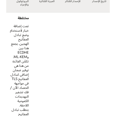
الإصدار المُتأثر
الميزة المُتأثرة
البروتوكول
والإجراء
مختلطة
تمت إضافة
خيار لاستخدام
وضع تبادل
المفاتيح
الهجين. يجمع
هذا بين
ECDHE
وML-KEM.
تكمُن الفائدة
من هذا هي
توفير ضمان
إضافي لتبادل
المفاتيح TLS
في مواجهة
الحصاد الآن /
فك تشفير
التهديدات
الكمومية
اللاحقة.
يتطلب تبادل
المفاتيح