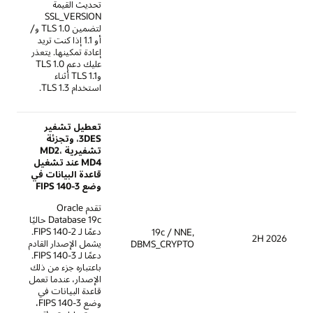
تحديث القيمة
SSL_VERSION
لتضمين TLS 1.0 و/
أو 1.1 إذا كنت تريد
إعادة تمكينها. يتعذر
عليك دعم TLS 1.0
وTLS 1.1 أثناء
استخدام TLS 1.3.
تعطيل تشفير
3DES، وتجزئة
تشفيرية MD2،
MD4 عند تشغيل
قاعدة البيانات في
وضع FIPS 140-3
تقدم Oracle
Database 19c حاليًا
دعمًا لـ FIPS 140-2.
19c / NNE,
يشمل الإصدار القادم
DBMS_CRYPTO
دعمًا لـ FIPS 140-3.
باعتباره جزء من ذلك
الإصدار، عندما تعمل
قاعدة البيانات في
وضع FIPS 140-3،