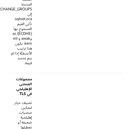
الجديدة
TLS_KEY_EXCHANGE_GROUPS
إلى
sqlnet.ora.
تأتي القيم
المسموح بها
ec (ECDHE)
وweak وml-
kem. يكون
هذا ترتيب
الأسبقيَّة إذا لم
يتم تحديد
قيمة.
مجموعات
المنحنى
الإهليلجي
في TLS
تضيف خيار
لتمكين
منحنيات
إهليلجية
ضعيفة أو
تعطيلها