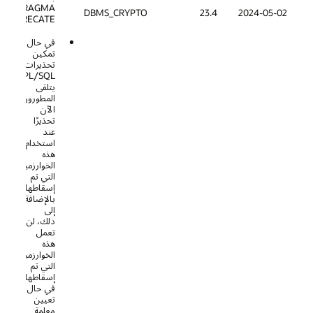
PRAGMA
DBMS_CRYPTO
23.4
DEPRECATE.
في حال
تمكين
تحذيرات
PL/SQL،
يتلقى
المطورون
الآن
تحذيرًا
عند
استخدام
هذه
الخوارزميات
التي تم
إسقاطها.
بالإضافة
إلى
ذلك، لن
تعمل
هذه
الخوارزميات
التي تم
إسقاطها
في حال
تعيين
معلمة