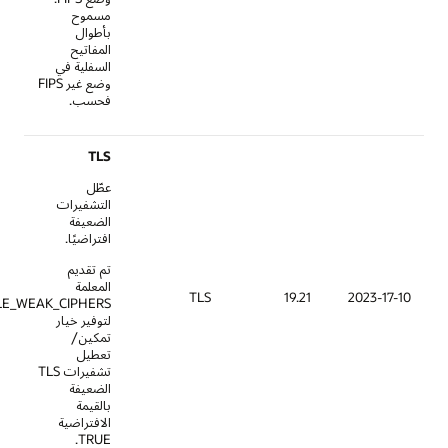
مسموح
بأطوال
المفاتيح
السفلية في
وضع غير FIPS
فحسب.
TLS
عطّل
التشفيرات
الضعيفة
افتراضيًا.
تم تقديم
المعلمة
TLS
19.21
SSL_ENABLE_WEAK_CIPHERS
لتوفير خيار
تمكين/
تعطيل
تشفيرات TLS
الضعيفة
بالقيمة
الافتراضية
TRUE.