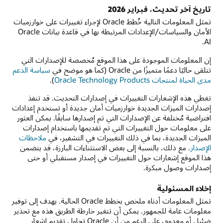
 فبراير 2026
تمثل المعلومات التالية خُطط Oracle لإجراء تغييرات على خوارزميات
الأمان والسياسات/الإعدادات المرتبطة بها في قاعدة بيانات Oracle
موجودة على هذا الموقع مُخصصة للإصدارات التي
Oracl (كما هو موضح في
سياسة الدعم
Oracle Te
).
رات التغييرات في إصدارات التحديث. قد تنفذ
 الجديدة خوارزميات أمان جديدة أو تستخدم إعدادات
 عن الإصدارات التي تم إصدارها سابقًا. يمكن العثور
 التغييرات التي تم تقديمها باستخدام إصدارات
 بما في ذلك التغييرات في التشفير، في
ملاحظات
 بالنسبة إلى بعض الاستثناءات البارزة، قد يتضمن
رات حول التغييرات في إصدار مستقبلي أو حتى
بكرة.
ة
تمثل المعلومات أدناه ملخص بخطط Oracle الحالية. يهدف إلى توفير
جمهور. يمكن أن تتغير خارطة الطريق هذه مع تحذير
ضئيل أو معدوم، على الرغم من أن Oracle تحاول تقديم إشعار