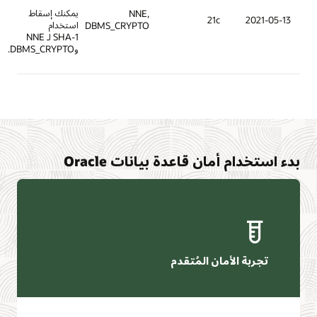
يمكنك إسقاط
NNE,
21c
استخدام
DBMS_CRYPTO
SHA-1 لـ NNE
وDBMS_CRYPTO.
مان قاعدة بيانات Oracle
أمان المُتقدم