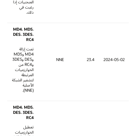
المنحنيات إذا
رغبت في
ذلك.
MD4، MD5،
DES، 3DES،
RC4
تمت إزالة
MD4 وMD5
وDES و3DES
NNE
23.4
وRC4 من
الخوارزميات
المرتبطة
لتشفير الشبكة
الأصلية
(NNE).
MD4، MD5،
DES، 3DES،
RC4
تعطيل
الخوارزميات