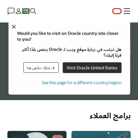
القائمة
Close
Would you like to visit an Oracle country site closer
to you?
نجاحات عملاء Oracle
هل ترغب في زيارة موقع ويب لـ Oracle يخص بلدًا أكثر
الابتكار وسهولة الاستخدام والنتائج الأفضل - هذه ليست سوى
قربًا إليك؟
بعض الأسباب التي تعتمد عليها المؤسسات في كل الصناعات
وجميع الأحجام في Oracle لمساعدتها على النجاح. استمع من
Visit Oracle United States
لا، شكرًا، سأبقى هنا
عملائنا لمعرفة ما الذي يجعل Oracle الخيار الصحيح لهم ولماذا
نحن الشريك المناسب لشركتك.
See this page for a different country/region
برامج العملاء