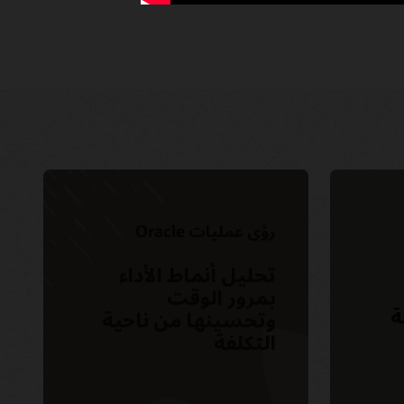
رؤى عمليات Oracle
تحليل أنماط الأداء
بمرور الوقت
مة
وتحسينها من ناحية
التكلفة