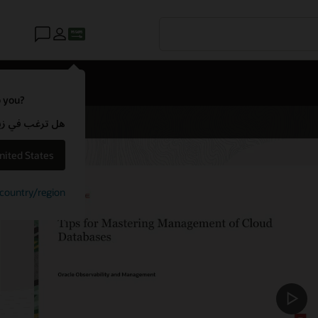
o you?
هل ترغب في زيارة موقع ويب لـ e
nited States
t country/region