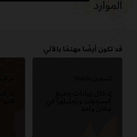
الموارد
بدء استخدام Database Management‏
قد تكون أيضًا مهتمًا بالآتي
لمحة عن Database Management‏
ملاحظات الإصدار
تسجيل Oracle
مراقبة أ
إدخال بيانات جميع
مراقب
السجلات وتحليلها في
النه
مكان واحد