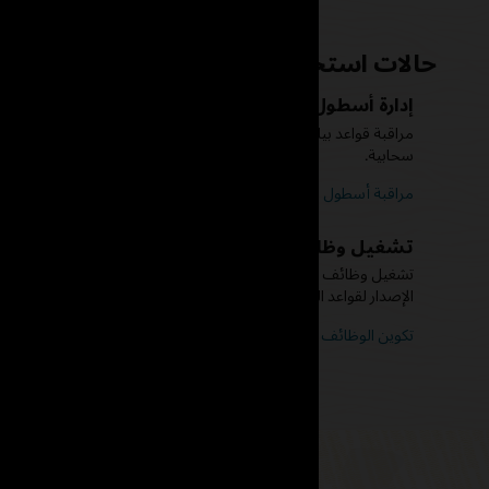
حالات استخدام Database Management
إدارة أسطول من قواعد البيانات التي تعمل على Oracle Cloud Infrastructure وفي مكان العمل
سحابية.
مراقبة أسطول قواعد بيانات Oracle وإدارته (8:05)
تشغيل وظائف SQL على مجموعة من قواعد البيانات
تشغيل وظائف SQL المحددة بواسطة المستخدم في مجموعا
الإصدار لقواعد البيانات قيد الاختبار.
تكوين الوظائف وتنفيذها في مجموعة قواعد بيانات (3:44)