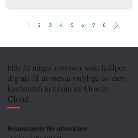
1 of 8
1
2
3
4
5
6
7
8
Här är några resurser som hjälper
dig att få ut mesta möjliga av den
kostnadsfria nivån av Oracle
Cloud
Resurscenter för utvecklare
Upptäck, lär dig och skapa.