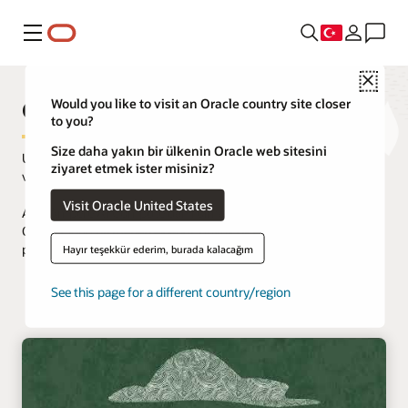
Menü
Close
OCI Cloud Free Tier
Would you like to visit an Oracle country site closer
to you?
Size daha yakın bir ülkenin Oracle web sitesini
Uygulamaları Oracle Cloud'da ücretsiz olarak oluşturun, test edin
ziyaret etmek ister misiniz?
ve konuşlandırın.
Visit Oracle United States
Arm Ampere A1 Compute dahil olmak üzere Daima Ücretsiz
Oracle Cloud hizmetleri eklendi. Büyük ölçekli Arm geliştirme
projeleri için
OCI Arm Accelerator'a
başvurabilirsiniz.
Hayır teşekkür ederim, burada kalacağım
See this page for a different country/region
Ücretsiz başlayın
Oracle Cloud'a kaydolun