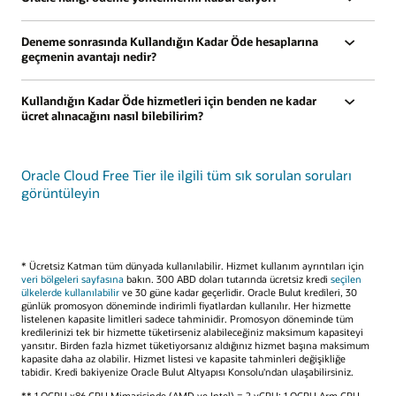
Deneme sonrasında Kullandığın Kadar Öde hesaplarına
geçmenin avantajı nedir?
Kullandığın Kadar Öde hizmetleri için benden ne kadar
ücret alınacağını nasıl bilebilirim?
Oracle Cloud Free Tier ile ilgili tüm sık sorulan soruları
görüntüleyin
* Ücretsiz Katman tüm dünyada kullanılabilir. Hizmet kullanım ayrıntıları için
veri bölgeleri sayfasına
bakın. 300 ABD doları tutarında ücretsiz kredi
seçilen
ülkelerde kullanılabilir
ve 30 güne kadar geçerlidir. Oracle Bulut kredileri, 30
günlük promosyon döneminde indirimli fiyatlardan kullanılır. Her hizmette
listelenen kapasite limitleri sadece tahminidir. Promosyon döneminde tüm
kredilerinizi tek bir hizmette tüketirseniz alabileceğiniz maksimum kapasiteyi
yansıtır. Birden fazla hizmet tüketiyorsanız aldığınız hizmet başına maksimum
kapasite daha az olabilir. Hizmet listesi ve kapasite tahminleri değişikliğe
tabidir. Kredi bakiyenize Oracle Bulut Altyapısı Konsolu'ndan ulaşabilirsiniz.
** 1 OCPU x86 CPU Mimarisinde (AMD ve Intel) = 2 vCPU; 1 OCPU Arm CPU