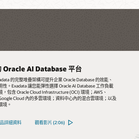
Oracle AI Database 平台
Oracle AI Database 的小型簡易最佳
le AI Database 的自動保護與復原功能
le Compute Cloud@Customer — 隨
 Oracle 應用程式平台
台
OCI Compute
 Exadata 的完整堆疊架構可提升企業 Oracle Database 的效能、
Zero Data Loss Recovery Appliance 會持續保護企業內所有
的 Private Cloud Appliance (PCA) 是一種機架級基礎架構，協助
。Exadata 讓您能彈性選擇 Oracle AI Database 工作負載
e Database，並加速復原至任意時間點。其整合了獨特的自動化備
境中使用 Oracle Cloud Infrastructure (OCI) 的運算、儲
散位置的中小型組織與業務單位而言，Oracle Database
 Compute Cloud@Customer 是一種完全受控的機架級基礎架
含 Oracle Cloud Infrastructure (OCI) 環境；AWS、
遠端複製與 Oracle Cloud 封存功能，旨在保護執行於幾乎所
構服務。透過儲存與網路服務執行 OCI Compute 和 GPU 圖
ance 是一種極其簡便且符合成本效益的解決方案，可用於部署並
隨地使用 Oracle Cloud Infrastructure (OCI) 的運算、儲
 和 Google Cloud 內的多雲環境；資料中心內的混合雲環境；以及
的關鍵客戶資料庫，使其免受勒索軟體、竊盜、設備故障及人
使資料中心實現雲端自動化並獲得經濟效益。這是透過資料中
料庫、應用程式與基礎架構。在此解決方案的輔助下，您可以
礎架構服務。透過 Compute Cloud@Customer 上的儲存與
環境。
威脅。
基礎架構上執行應用程式並利用 GenAI 的捷徑，同時還能滿足
Wikibon 的 Recovery Appliance 分析
指出，Recovery
端對端管理自動化功能的資料庫最佳化工程系統來減少 Oracle
行 OCI Compute 和 GPU 圖形，從而使資料中心實現雲端自
nce 廣泛的自動化功能可讓 IT 部門輕鬆實施 Oracle Database 資
落地、安全性，以及與現有資源及營運系統進行低延遲連線的
base 的部署次數與管理工作負載。Oracle Database Appliance
得經濟效益。這是透過資料中心在雲端基礎架構上執行應用程
佳實務，並降低高達 47% 的停機時間成本。
、可用性和自動化功能可協助您以較短的停機時間和較低的成
 GenAI 的捷徑，同時還能滿足您對資料落地、安全性，以及與
品詳細資料
觀看影片 (2:06)
關鍵應用程式的執行速度。
及營運系統進行低延遲連線的需求。
品詳細資料
品詳細資料
觀看影片 (1:47)