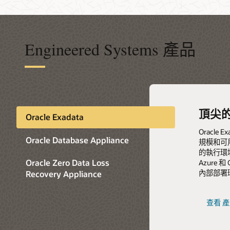
Engineered Systems 產品
頂尖的 
適用於 
Orac
Orac
頂尖的
Oracle Exadata
化平
處執行 
Oracle
Oracle 
Oracle 
Oracle Database Appliance
規模和可用性
Oracl
您在內部部署環
對於擁有分
Oracle
的執行環境，包
份與復原、
存和網路架
Appli
構，讓您能隨時
Oracle Zero Data Loss
Azure
有平台上
形，從而
管理其資
存和網路基
內部部署
為錯誤等
心在雲端
Recovery Appliance
使用具備
網路服務執
Applia
您對資料
AI Data
動化並獲
料保護最
需求。
的高效能
式並利用
Oracle
查看
產
Exadata
本，加快
現有資源
Oracle
Oracle
查看
查看
產
產
Zero
Private
Oracle
Oracle