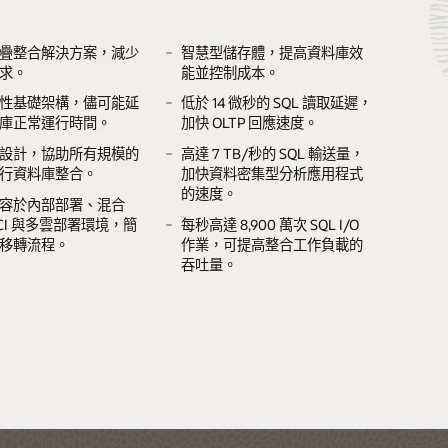
品詳細資料
e
e
e
ustomer
疊整合解決方案，減少
智慧型儲存體，提高資料庫效
e
求。
能並控制成本。
護功能，將潛在資料遺
疊整合解決方案，減少
從 2 PB 擴充至 200 PB 以上的
記憶體容量高達 6.7 TB 至 26.8
性基礎架構，儘可能延
低於 14 微秒的 SQL 讀取延遲，
縮短至一秒以內
求
虛擬完整備份容量，啟用企業
TB，較前一代提升 2 倍
時內快速執行資料庫與
疊整合解決方案，減少
入門級組態、定價模式和彈性
以運算和儲存使用率為基準的
庫正常運行時間。
加快 OLTP 回應速度。
級 Oracle Database 保護功能
式的能力
求。
CPU 授權
使用量定價模式，可降低成
acle Database 虛擬完整
擴充的運算、GPU 與儲
透過應用程式層與資料庫層之
設計，協助所有規模的
高達 7 TB/秒的 SQL 輸送量，
本。
復原功能，其執行速度
，實現效能與營運效率
備份驗證功能，確保備份正常
間的低延遲連線，提升應用程
合且最佳化的完整堆疊
性基礎架構，延長應用
Oracle Cloud Infrastructure
行資料庫整合。
加快資料密集型分析應用程式
達
8 倍
並卸載資料庫伺服器
式回應速度
案
正常運行時間。
(OCI) 整合
直接連線到 Oracle AI Database
的速度。
容於內部部署、混合
平台，降低資料存取延遲。
功能，實現快速部署並
和儲存使用率為基準的
即時監控和自動化報表功能，
生成式 AI 推斷與大型語
由 Oracle 支援的所有軟硬體
CI 與多雲部署環境，簡
每秒高達 8,900 萬次 SQL I/O
於專項 IT 技能的需求
定價模式，可降低成本
透過提供所有受保護的 Oracle
微調功能，可在進行敏
OCI Kubernetes Engine，簡化
移轉流程。
作業，可提高整合工作負載的
Database 的最新復原能力來簡
內部部署的同時順暢執
雲端原生工作負載的擴充流
原功能，減少高達 75%
吞吐量。
化符合規範的流程
程。
 手動作業
擴充的運算、GPU 與儲
OCI 操作員管理功能，減輕 IT
，實現效能與營運效率
團隊的管理負載。
。