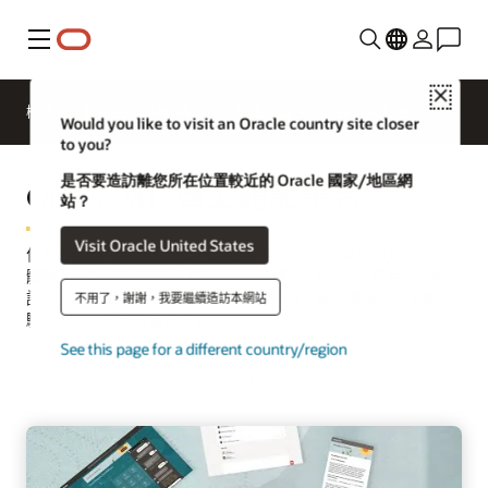
功能表
Close
概觀
產業適用的 HCM
解決方案
最新消息
Would you like to visit an Oracle country site closer
to you?
是否要造訪離您所在位置較近的 Oracle 國家/地區網
Oracle ME 員工體驗平台
站？
Visit Oracle United States
作為 Oracle Fusion Cloud HCM 的一部分，Oracle ME (即「我的
體驗」) 是全方位的員工體驗平台，推動人才交流、成長和發展。
該平台充分瞭解每一位員工的需求和抱負，提供優質的員工體
不用了，謝謝，我要繼續造訪本網站
驗，協助員工成就最佳自我。
See this page for a different country/region
要求示範
檢視解決方案手冊 (PDF)