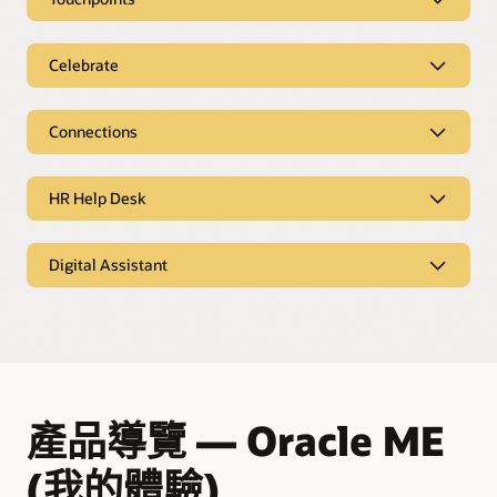
化。
建立超過 30 個旅程範本，並建立新的旅程以支援不斷變化的業
務需求。
直接傾聽員工聲音
職涯管理與流動性
透過定期的快速脈動調查，吸引員工發聲。
Celebrate
延伸旅程
運用 AI 技術，探索不同的職業角色和發展路徑，協助員工直觀
地瞭解職涯發展的可能性。
快速計畫設定
為整個企業的員工建立個人化指南，完全不需要 IT 協助。
互動分析
建立吸引人的認可計畫來推廣您組織的文化價值。
提供員工情緒與互動活動的即時洞察力。
Connections
以業務主導的技能提升
探索 Journeys
輕鬆與其他人聯繫
運用 AI 建議的技能、任務和資源，協助領導者快速為重要職位
同儕認可
持續參與
建立詳細的角色指南。
協助職工快速尋找並與其他具備特定技能、興趣或經驗的人聯
透過在工作流程中自然地結合同儕認可，來提升接受率。
透過即時回饋、表揚和定期的一對一溝通，鼓勵員工和經理持
HR Help Desk
繫。
續互動。
HR 服務交付
即時互動資料
探索 Grow
互動與建立關係
提供與 HCM 整合的完整人力資源服務交付解決方案，免除第
透過單一的雲端原生 HCM 解決方案以圖形呈現認可計畫的業
Digital Assistant
探索 Touchpoints
三方整合的需求。
讓職工分享個人興趣並建立人脈關係和社群，進而增加包容和
務影響，並利用連網資料識別出趨勢。
歸屬的機會。
情境式支援
進行 Touchpoints 產品導覽
服務要求分析
與 AI 驅動的數位助理對話，讓員工能取得答案並完成工作流
探索 Celebrate
程。
建立網路
深入瞭解重複發生的員工關係或服務案例，以主動解決問題。
允許職工突顯其技能、成就和職涯體驗來提升個人品牌。
AI 建議
資料隱私權
透過與 Digital Assistant 自動化重複的作業，快速完成核准和促
由與所有 Oracle Cloud 產品使用的安全模型相同的安全保護，
產品導覽 — Oracle ME
銷工作流程。
透過支援中心解決方案保護機密資料。
(我的體驗)
可擴充的平台
探索 HR Help Desk
建立超過 90 個預先建置的 AI 支援交易，並可輕鬆新增自己的