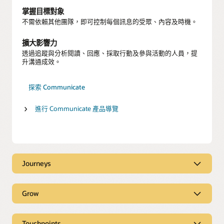
掌握目標對象
不需依賴其他團隊，即可控制每個訊息的受眾、內容及時機。
擴大影響力
透過追蹤與分析閱讀、回應、採取行動及參與活動的人員，提
升溝通成效。
探索 Communicate
進行 Communicate 產品導覽
Journeys
透過引導式工作流程個人化旅程
為每位員工的獨特背景和情況，提供量身打造的個人化情境指
Grow
導。
學習體驗平台
建立新旅程
提供 AI 推薦的發展機會，以適應個人興趣、角色和業務的變
Touchpoints