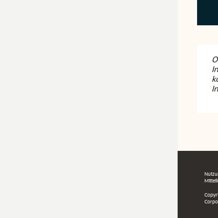
O
I
k
I
Nutzu
Mitte
Copyri
Corpor