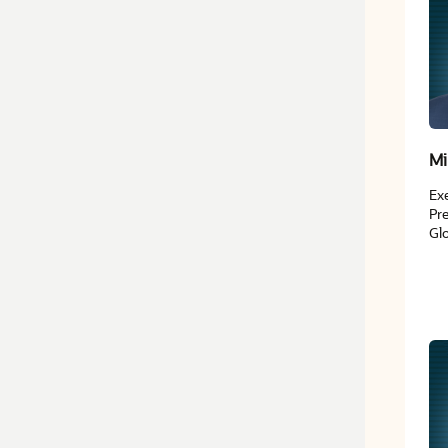
Mi
Exe
Pre
Glo