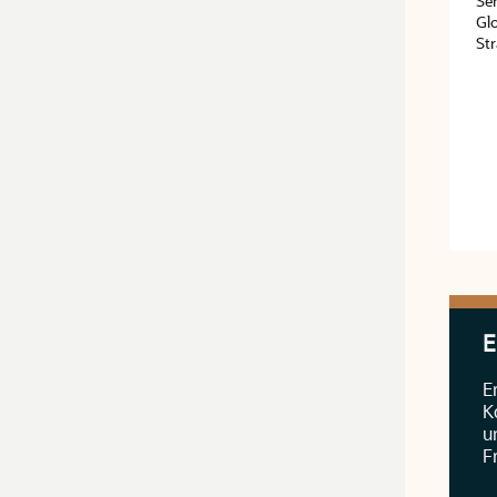
Sen
Gl
Str
E
E
K
u
F