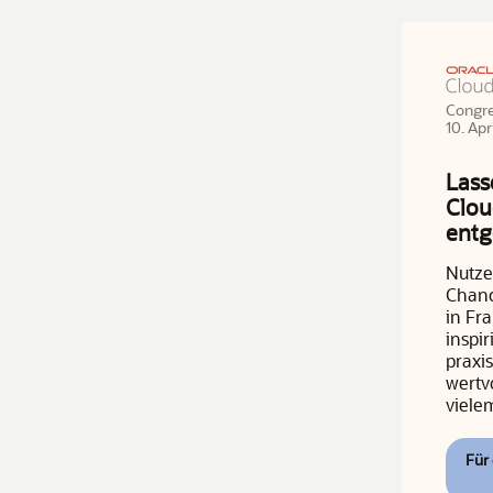
Congre
10. Apr
Lass
Clou
ent
Nutzen
Chanc
in Fra
inspi
praxis
wertv
viele
Für