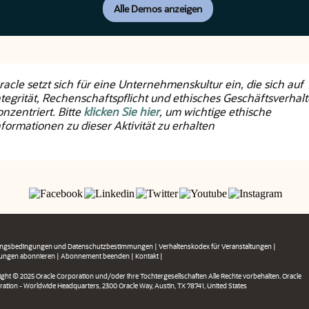
Alle Demos anzeigen
racle setzt sich für eine Unternehmenskultur ein, die sich auf
ntegrität, Rechenschaftspflicht und ethisches Geschäftsverhal
onzentriert. Bitte
klicken Sie hier
, um wichtige ethische
nformationen zu dieser Aktivität zu erhalten
ngsbedingungen und Datenschutzbestimmungen
|
Verhaltenskodex für Veranstaltungen
|
ilungen abonnieren
|
Abonnement beenden
|
Kontakt
|
ght © 2025 Oracle Corporation und/oder ihre Tochtergesellschaften Alle Rechte vorbehalten. Oracle
ation - Worldwide Headquarters, 2300 Oracle Way, Austin, TX 78741, United States