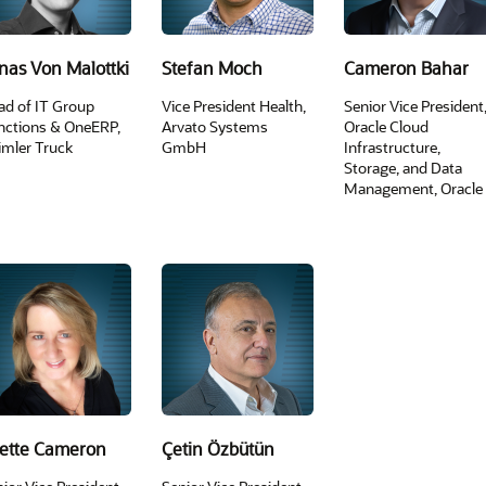
nas Von Malottki
Stefan Moch
Cameron Bahar
ad of IT Group
Vice President Health,
Senior Vice President
nctions & OneERP,
Arvato Systems
Oracle Cloud
imler Truck
GmbH
Infrastructure,
Storage, and Data
Management, Oracle
ette Cameron
Çetin Özbütün