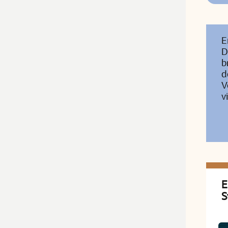
E
D
b
d
V
v
E
S