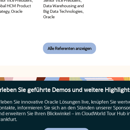
ior Vice President,
Senior Vice President,
obal HCM Product
Data Warehousing and
ategy, Oracle
Big Data Technologies,
Oracle
Alle Referenten anzeigen
rleben Sie geführte Demos und weitere Highlight
rleben Sie innovative Oracle Lösungen live, knüpfen Sie wertv
ontakte, informieren Sie sich an den Ständen unserer Sponso
nd erweitern Sie Ihren Blickwinkel – im CloudWorld Tour Hub i
rankfurt.