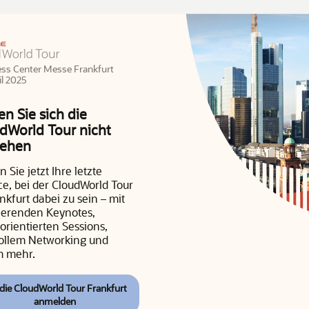
ss Center Messe Frankfurt
il 2025
en Sie sich die
dWorld Tour nicht
gehen
 Sie jetzt Ihre letzte
e, bei der CloudWorld Tour
nkfurt dabei zu sein – mit
rierenden Keynotes,
orientierten Sessions,
ollem Networking und
m mehr.
 die CloudWorld Tour Frankfurt
anmelden