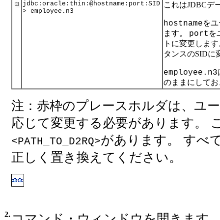
jdbc:oracle:thin:@hostname:port:SID
これはJDBC
> employee.n3
をユ
hostname
ます。
を
port
トに変更しま
タンスのSID
employee.n3
のままにしてお
注：赤枠のプレースホルダは、ユ
応じて変更する必要があります。 
があります。 すべての<
<PATH_TO_D2RQ>
正しく置き換えてください。
2.
コマンド・ウィンドウを開きます。 g