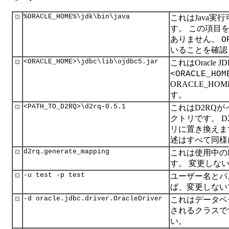
%ORACLE_HOME%\jdk\bin\java
これはJava実
す。 この項目
ありません。
O
いることを確認
<ORACLE_HOME>\jdbc\lib\ojdbc5.jar
これはOracle 
<ORACLE_HOM
ORACLE_H
す。
<PATH_TO_D2RQ>\d2rq-0.5.1
これはD2RQ
クトリです。 
リに置き換えま
述はすべて同様
d2rq.generate_mapping
これは使用中の
す。 変更しな
-u test -p test
ユーザー名とパ
ば、変更しない
-d oracle.jdbc.driver.OracleDriver
これはデータベ
されるクラスで
い。