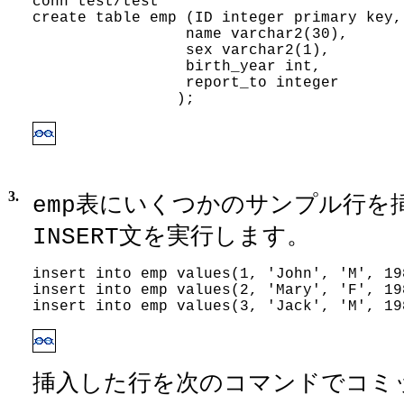
conn test/test

create table emp (ID integer primary key,
                 name varchar2(30),
                 sex varchar2(1),
                 birth_year int,
                 report_to integer
                );
3.
表にいくつかのサンプル行を挿
emp
文を実行します。
INSERT
insert into emp values(1, 'John', 'M', 198
insert into emp values(2, 'Mary', 'F', 198
insert into emp values(3, 'Jack', 'M', 19
挿入した行を次のコマンドでコミ