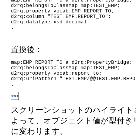
map:EMP_REPORT_TO a d2rq:PropertyBridge;
d2rq:belongsToClassMap map:TEST_EMP;
d2rq:property vocab:EMP_REPORT_TO;
d2rq:column "TEST.EMP.REPORT_TO";
d2rq:datatype xsd:decimal;
. 
置換後：
map:EMP_REPORT_TO a d2rq:PropertyBridge;
d2rq:belongsToClassMap map:TEST_EMP;
d2rq:property vocab:report_to;
d2rq:uriPattern "TEST.EMP/@@TEST.EMP.REPO
.
スクリーンショットのハイライト
よって、オブジェクト値が型付きリ
に変わります。