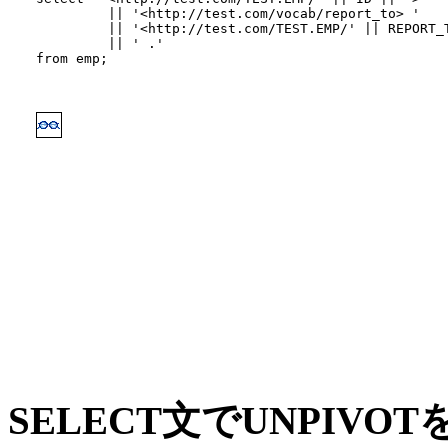
         || '<http://test.com/vocab/report_to> ' 
         || '<http://test.com/TEST.EMP/' || REPORT_
         || ' .'
from emp;

SELECT文でUNPIVO