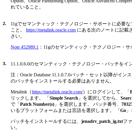
Option、Oracle Partitioning Option、Oracle Advanced 
れていること。
2.
11g
でセマンティック・テクノロジー・サポートに必要な
こと。
https://metalink.oracle.com
にある次のノートに記載
さい。
Note 452989.1
：11g
のセマンティック・テクノロジー・サ
3.
11.1.0.6.0のセマンティック・テクノロジー・パッチ
注：Oracle Database 11.1.0.7.0パッチ・セット
のパッチをインストールする必要はありません。
Metalink（
https://metalink.oracle.com/
）にログインして、「
リックします。 「
Simple Search
」を選択してから、
Searc
で「
Patch Number(s)
」を選択します。 パッチ番号、
7032
いるプラットフォームまたは言語を選択します。 「
Go
」
パッチをインストールするには、
jenadrv_patch_ig.txt
フ
い。