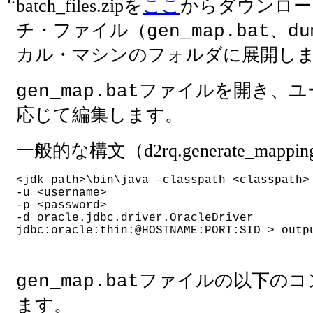
batch_files.zipを
ここ
からダウンロー
チ・ファイル（
gen_map.bat、du
カル・マシンのフォルダに展開し
ファイルを開き、ユ
gen_map.bat
応じて編集します。
一般的な構文（d2rq.generate_mapping
<jdk_path>\bin\java –classpath <classpath>
-u <username>
-p <password>
-d oracle.jdbc.driver.OracleDriver 
jdbc:oracle:thin:@HOSTNAME:PORT:SID > outp
gen_map.batファイルの以下
ます。