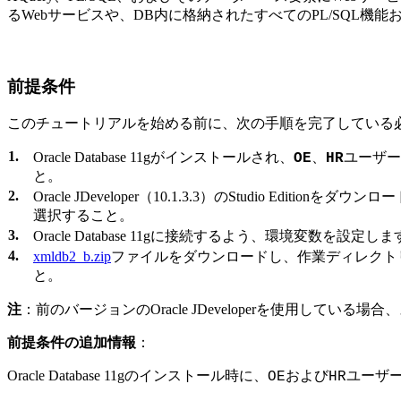
るWebサービスや、DB内に格納されたすべてのPL/SQL機
前提条件
このチュートリアルを始める前に、次の手順を完了している
1.
Oracle Database 11gがインストールされ、
、
ユーザー
OE
HR
と。
2.
Oracle JDeveloper（10.1.3.3）のStudio Editi
選択すること。
3.
Oracle Database 11g
に接続するよう、環境変数を設定しま
4.
xmldb2_b.zip
ファイルをダウンロードし、作業ディレクトリ
と。
注
：前のバージョンのOracle JDeveloperを使用して
前提条件の追加情報
：
Oracle Database 11gのインストール時に、
および
ユーザ
OE
HR