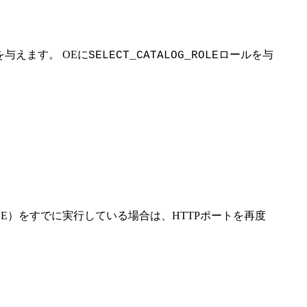
を与えます。 OEに
を与
SELECT_CATALOG_ROLEロール
。
mple（OBE）をすでに実行している場合は、HTTPポートを再度