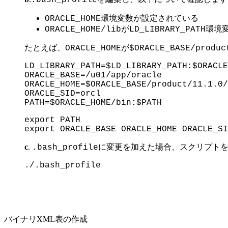
.bash_profile
環境変数が設定されている
ORACLE_HOME
が
環境
ORACLE_HOME/lib
LD_LIBRARY_PATH
たとえば、
が
ORACLE_HOME
$ORACLE_BASE/produc
LD_LIBRARY_PATH=$LD_LIBRARY_PATH:$ORACLE
ORACLE_BASE=/u01/app/oracle
ORACLE_HOME=$ORACLE_BASE/product/11.1.0/
ORACLE_SID=orcl
PATH=$ORACLE_HOME/bin:$PATH
export PATH
export ORACLE_BASE ORACLE_HOME ORACLE_SI
c
.
に変更を加えた場合、スクリプト
.bash_profile
./.bash_profile
バイナリXML表の作成