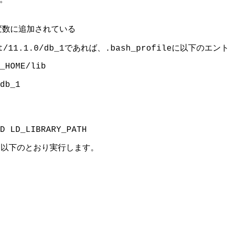
変数に追加されている
であれば、
に以下のエント
t/11.1.0/db_1
.bash_profile
_HOME/lib
db_1
D LD_LIBRARY_PATH
を以下のとおり実行します。