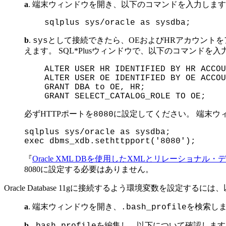
a
. 端末ウィンドウを開き、以下のコマンドを入力しま
sqlplus sys/oracle as sysdba;
b
.
として接続できたら、OEおよびHRアカウントを
sys
えます。 SQL*Plusウィンドウで、以下のコマンドを
ALTER USER HR IDENTIFIED BY HR ACCOU
ALTER USER OE IDENTIFIED BY OE ACCOU
GRANT DBA to OE, HR;
GRANT SELECT_CATALOG_ROLE TO OE;
必ずHTTPポートを
に設定してください。 端末ウ
8080
sqlplus sys/oracle as sysdba;
exec dbms_xdb.sethttpport('8080');
『
Oracle XML DBを使用したXMLとリレーショナ
8080に設定する必要はありません。
Oracle Database 11g
に接続するよう環境変数を設定するには、
a
. 端末ウィンドウを開き、
を検索し
.bash_profile
b
.
を編集し、以下について確認します