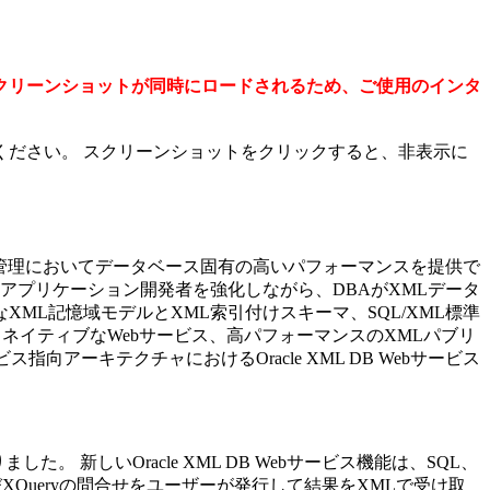
クリーンショットが同時にロードされるため、ご使用のインタ
ださい。 スクリーンショットをクリックすると、非表示に
ータの格納、取得、管理においてデータベース固有の高いパフォーマンスを提供で
およびSOAアプリケーション開発者を強化しながら、DBAがXMLデータ
なXML記憶域モデルとXML索引付けスキーマ、SQL/XML標準
ース・ネイティブなWebサービス、高パフォーマンスのXMLパブリ
アーキテクチャにおけるOracle XML DB Webサービス
新しいOracle XML DB Webサービス機能は、SQL、
びXQueryの問合せをユーザーが発行して結果をXMLで受け取