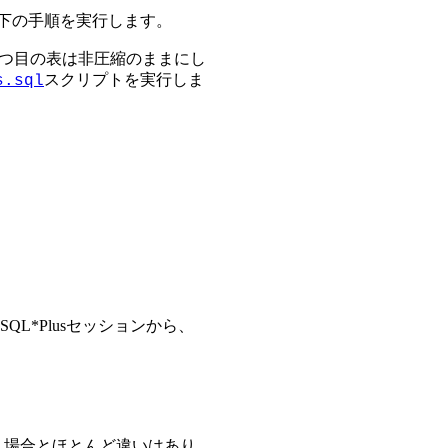
下の手順を実行します。
2つ目の表は非圧縮のままにし
スクリプトを実行しま
s.sql
L*Plusセッションから、
う場合とほとんど違いはあり