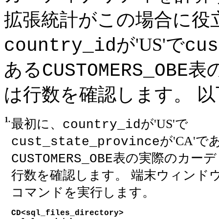
拡張統計がこの場合に役
が'US'で
country_id
cus
ある
表
CUSTOMERS_OBE
は行数を確認します。 
1.
最初に、
が'US'で
country_id
が'CA'で
cust_state_province
表の実際のカーデ
CUSTOMERS_OBE
行数を確認します。 端末ウィンド
コマンドを実行します。
CD<sql_files_directory>
