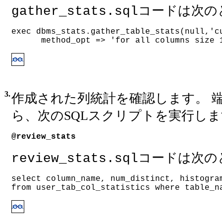
コードは次の
gather_stats.sql
exec dbms_stats.gather_table_stats(null,'c
      method_opt => 'for all columns size 
3.
作成された列統計を確認します。 
ら、次のSQLスクリプトを実行し
@review_stats
コードは次の
review_stats.sql
select column_name, num_distinct, histogra
from user_tab_col_statistics where table_n