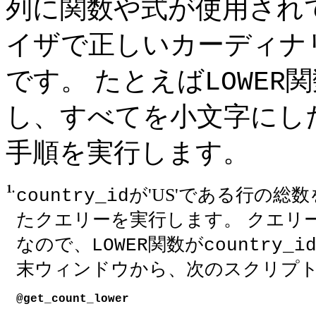
列に関数や式が使用され
イザで正しいカーディナ
です。 たとえば
関
LOWER
し、すべてを小文字にし
手順を実行します。
1.
が'US'である行の総
country_id
たクエリーを実行します。 クエリ
なので、
関数が
LOWER
country_i
末ウィンドウから、次のスクリプ
@get_count_lower