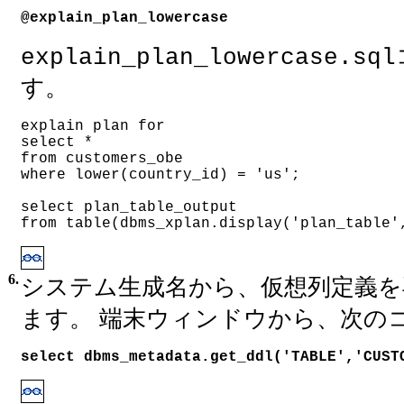
@explain_plan_lowercase
explain_plan_lowercase.sql
す。
explain plan for
select *
from customers_obe
where lower(country_id) = 'us';
select plan_table_output
from table(dbms_xplan.display('plan_table'
6.
システム生成名から、仮想列定義を
ます。 端末ウィンドウから、次の
select dbms_metadata.get_ddl('TABLE','CUST