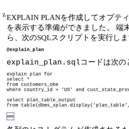
2.
EXPLAIN PLANを作成してオプ
を表示する準備ができました。 端
ら、次のSQLスクリプトを実行し
@explain_plan
コードは次の
explain_plan.sql
explain plan for
select *
from customers_obe
where country_id = 'US' and cust_state_pro
select plan_table_output
from table(dbms_xplan.display('plan_table'