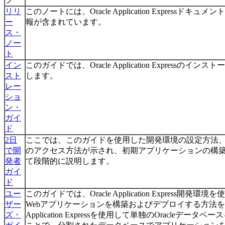
リリ
このノートには、Oracle Application Express
ー
報が含まれています。
ス・
ノー
ト
イン
このガイドでは、Oracle Application Express
スト
します。
レー
ショ
ン・
ガイ
ド
2日
ここでは、このガイドを使用した開発環境の設定方法
で開
のアクセス方法が示され、初期アプリケーションの構
発者
て段階的に説明します。
ガイ
ド
ユー
このガイドでは、Oracle Application Express
ザー
Webアプリケーションを構築およびデプロイする方法を説明
ズ・
Application Expressを使用して単独のOracleデ