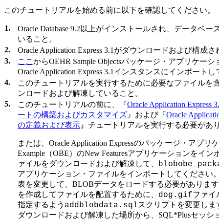
このチュートリアルを始める前に以下を確認してください。
1.
Oracle Database 9.2以上がインストールされ、データベースに
いること。
2.
Oracle Application Express 3.1がダウンロードおよ
3.
ここ
からOEHR Sample Objectsパッケージ・アプリ
Oracle Application Express 3.1インスタンスにインポ
4.
このチュートリアルを実行するために必要なファイルを
ンロードおよび解凍していること。
5.
このチュートリアルの前に、『
Oracle Application E
ートの構築およびカスタマイズ
』および『
Oracle Applic
の定義および表示
』チュートリアルを実行する必要があ
または、Oracle Application Expressのパッケージ・アプ
Example（OBE）のNew Featuresアプリケーションを
ァイルをダウンロードおよび解凍して、
blobobe_pack
アプリケーション・ファイルをインポートしてください。
表を変更して、BLOBデータをロードする必要がありま
を作成してファイルを配置するために、
ファイ
dog.gif
指定するよう
スクリプトを変更しま
addblobdata.sql
ダウンロードおよび解凍した場所から、SQL*Plusセッ