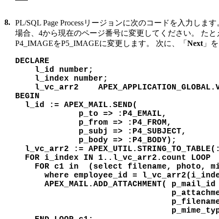
8.
PL/SQL Page Processリージョンに次のコードを入力
場合、4から現在のページ番号に変更してください。 たと
P4_IMAGEをP5_IMAGEに変更します。 次に、「
Next
」を
DECLARE
    l_id number;
    l_index number;
    l_vc_arr2    APEX_APPLICATION_GLOBAL.
BEGIN
  l_id := APEX_MAIL.SEND( 
             p_to => :P4_EMAIL, 
             p_from => :P4_FROM, 
             p_subj => :P4_SUBJECT, 
             p_body => :P4_BODY);
  l_vc_arr2 := APEX_UTIL.STRING_TO_TABLE(
  FOR i_index IN 1..l_vc_arr2.count LOOP 
    FOR c1 in  (select filename, photo, mi
      where employee_id = l_vc_arr2(i_ind
      APEX_MAIL.ADD_ATTACHMENT( p_mail_id
                                p_attachm
                                p_filenam
                                p_mime_ty