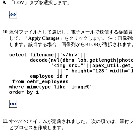
9.
「
LOV
」タブを選択します。
10.
添付ファイルとして選択し、電子メールで送信する従業員
して、「
Apply Changes
」をクリックします。 注：画像列
します。該当する場合、画像列からBLOBが選択されます
select filename||'</br>'||

       decode(nvl(dbms_lob.getlength(photo
              '<img src="'||apex_util.get_
                ||'" height="128" width="1
       employee_id r

 from oehr_employees 

where mimetype like 'image%' 
order by 1
11.
すべてのアイテムが定義されました。 次の項では、添付
とプロセスを作成します。