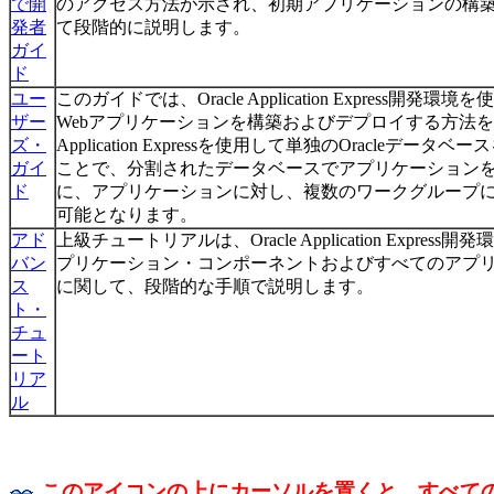
で開
のアクセス方法が示され、初期アプリケーションの構
発者
て段階的に説明します。
ガイ
ド
ユー
このガイドでは、Oracle Application Express
ザー
Webアプリケーションを構築およびデプロイする方法を説明
ズ・
Application Expressを使用して単独のOracleデ
ガイ
ことで、分割されたデータベースでアプリケーション
ド
に、アプリケーションに対し、複数のワークグループ
可能となります。
アド
上級チュートリアルは、Oracle Application Expr
バン
プリケーション・コンポーネントおよびすべてのアプ
ス
に関して、段階的な手順で説明します。
ト・
チュ
ート
リア
ル
このアイコンの上にカーソルを置くと、すべて