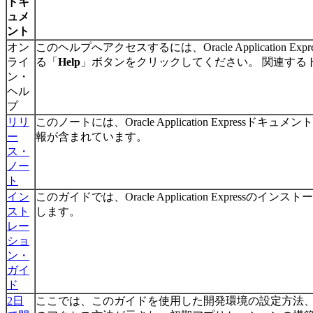
ドキ
ュメ
ント
オン
このヘルプへアクセスするには、Oracle Application 
ライ
る「
Help
」ボタンをクリックしてください。 関連する
ン・
ヘル
プ
リリ
このノートには、Oracle Application Express
ー
報が含まれています。
ス・
ノー
ト
イン
このガイドでは、Oracle Application Express
スト
します。
レー
ショ
ン・
ガイ
ド
2日
ここでは、このガイドを使用した開発環境の設定方法