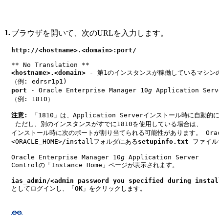
1.
ブラウザを開いて、次のURLを入力します。
http://<hostname>.<domain>:port/
** No Translation **
<hostname>.<domain>
 - 第1のインスタンスが稼働しているマシン
（例: edrsr1p1)
port
 - Oracle Enterprise Manager 10
g
 Application S
（例: 1810）
注意:
 「1810」は、Application Serverインストール時に
 ただし、別のインスタンスがすでに1810を使用している場合は、
インストール時に次のポートが割り当てられる可能性があります。 Oracle
<ORACLE_HOME>/installフォルダにある
setupinfo.txt 
ファイル
Oracle Enterprise Manager 10
g
 Application Server 
Controlの「Instance Home」ページが表示されます。
ias_admin/<admin password you specified during instal
としてログインし、「
OK
」をクリックします。