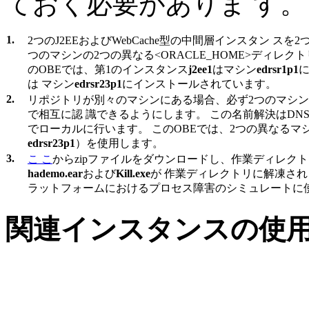
ておく必要がありま す。
1.
2つのJ2EEおよびWebCache型の中間層インスタン ス
つのマシンの2つの異なる<ORACLE_HOME>ディレク
のOBEでは、第1のインスタンス
j2ee1
はマシン
edrsr1p1
は マシン
edrsr23p1
にインストールされています。
2.
リポジトリが別々のマシンにある場合、必ず2つのマシン
で相互に認 識できるようにします。 この名前解決はDN
でローカルに行います。 このOBEでは、2つの異なるマ
edrsr23p1
）を使用します。
3.
こ こ
からzipファイルをダウンロードし、作業ディレク
hademo.ear
および
Kill.exe
が 作業ディレクトリに解凍さ
ラットフォームにおけるプロセス障害のシミュレートに使
関連インスタンスの使