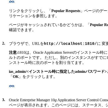
リンクをクリックし、「
Popular Requests
」ページのデー
リケーションを参照します。
ページがキャッシュされているかどうかは、「
Popular Re
確認できます。
2.
ブラウザで、URLを
に 変
http://localhost:1810/
注意:
1810は、Oracle Application Serverのイ
ルトのポートです。 ただし、別のインスタンスがすでに1
ンストール時に次のポートを割り当てます。
ias_admin/<インストール時に指定したadminパスワード>
「
OK
」をクリックします。
3.
Oracle Enterprise Manager 10
g
Application Server Control Co
ページが表示されます。このページには、ステータス、