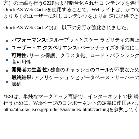
方）の圧縮を行うGZIPおよび暗号化されたコ ンテンツを処理するSec
OracleAS Web Cacheを使用することで、Webサイ
より多くのユーザーに対しコンテンツをより高 速に提供で
OracleAS Web Cacheでは、以下の分野が強化されました。
パフォーマンス:
スループットとスケー ラビリティの向
ユーザー・エ クスペリエンス:
パーソナライズを犠牲に
可用性:
サー ジ保護、クラスタ化、ロード・バランシン
高可用性
開発者の生産 性:
独自のキャッシュのロールが不要なた
最終結果:
アプリケーショ ンとデータベース・サーバー
節約
*ESIは、単純なマークアップ言語で、インターネットの接 
行うために、Webページのコンポーネントの定義に使用されま
http://otn.oracle.co.jp/products/ias/index.html#cachingを参