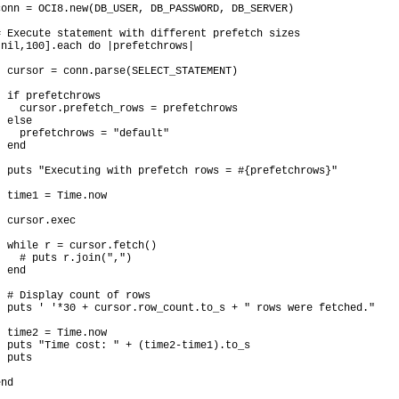
# Execute statement with different prefetch sizes
  if prefetchrows
    cursor.prefetch_rows = prefetchrows
  else
    prefetchrows = "default"
  while r = cursor.fetch()
    # puts r.join(",")
  # Display count of rows
  time2 = Time.now
  puts "Time cost: " + (time2-time1).to_s