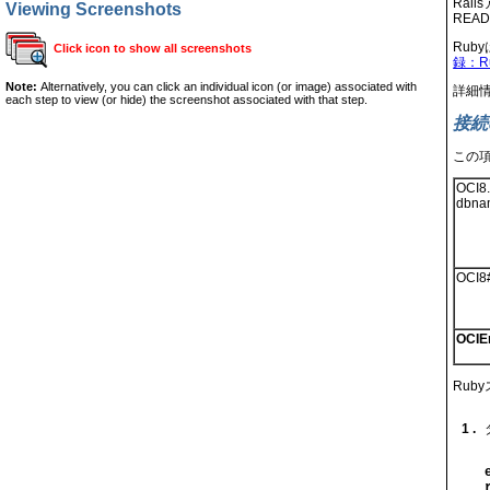
Rail
Viewing Screenshots
README
Ru
Click icon to show all screenshots
録：R
Note:
Alternatively, you can click an individual icon (or image) associated with
詳細
each step to view (or hide) the screenshot associated with that step.
接続
この
OCI8.
dbname
OCI8#
OCIE
Ru
1 .