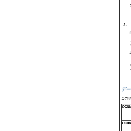
2 .
デー
この
OCI8#
OCI8#