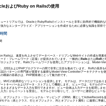
acleおよびRuby on Railsの使用
ュートリアルでは、OracleとRuby/Railsのインストールと非常に効率的で機能的なRu
た強力なエンタープライズ・アプリケーションを作成するために必要な知識を習得で
時間
間
y on Railsは、速度を向上させてデータベース・ドリブンなWebサイトの作成
コード・フレームワーク（足場）が提供されています。 一般的に
Rails
または
RoR
と
ロジェクトです。Railsフレームワークを使用したアプリケーションは、Model-View-
は、J2EEおよびPHPプログラマーの間で非常に注目を集めています。 RoRの長所
設計パターンの専門家が賞賛する厳密なModel-View-Controllerアーキテクチ
ムの構築の容易さは、PHP開発者にとって魅力的です。
Rは、MVCの効果的なソリューションを提供します。 モデルは、データだけではあ
ゲートキーパーおよびデータ・ストアとして機能します。 ビューでは、モデルのデ
よるさまざまなデータ入力を実行できますが、ビュー自体は入力データを処理しませ
ー入力）からイベントを受信し、モデルとやり取りして、ユーザーに適切なビューを
は、オブジェクト・リレーショナル・マッピング（ORM）層としてActiveRecordを
RMモデル（表とクラス、行とオブジェクト、列とオブジェクト属性）に厳密に準拠