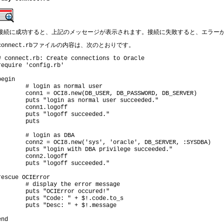
接続に成功すると、上記のメッセージが表示されます。接続に失敗すると、エラー
ファイルの内容は、次のとおりです。
connect.rb
# connect.rb: Create connections to Oracle
begin
	# login as normal user
	conn1 = OCI8.new(DB_USER, DB_PASSWORD, DB_SERVER)
	puts "login as normal user succeeded."
	conn1.logoff
	puts "logoff succeeded."	
	# login as DBA
	conn2 = OCI8.new('sys', 'oracle', DB_SERVER, :SYSDBA)
	puts "login with DBA privilege succeeded."
	conn2.logoff
rescue OCIError
	# display the error message
	puts "OCIError occured!"
	puts "Code: " + $!.code.to_s