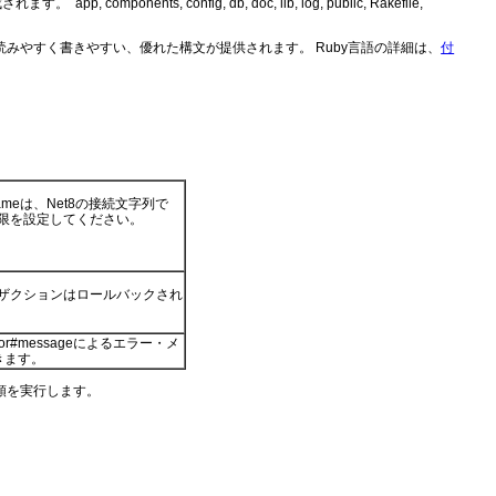
nts, config, db, doc, lib, log, public, Rakefile,
読みやすく書きやすい、優れた構文が提供されます。 Ruby言語の詳細は、
付
ameは、Net8の接続文字列で
R権限を設定してください。
ランザクションはロールバックされ
ror#message
によるエラー・メ
きます。
順を実行します。