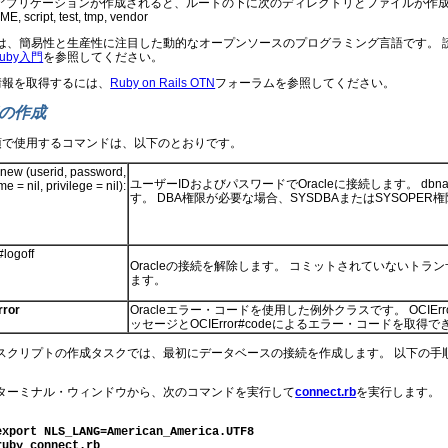
sアプリケーションが作成されると、ルートの下に次のディレクトリとファイルが作成されます。 app, compone
, script, test, tmp, vendor
byは、簡易性と生産性に注目した動的なオープンソースのプログラミング言語です。 
uby入門
を参照してください。
情報を取得するには、
Ruby on Rails OTN
フォーラムを参照してください。
の作成
項で使用するコマンドは、以下のとおりです。
new (userid, password,
ユーザーIDおよびパスワードでOracleに接続します。 dbn
 = nil, privilege = nil):
す。 DBA権限が必要な場合、SYSDBAまたはSYSOPE
logoff
Oracleの接続を解除します。 コミットされていないト
ます。
rror
Oracleエラー・コードを使用した例外クラスです。
OCIEr
ッセージと
OCIError#code
によるエラー・コードを取得で
byスクリプトの作成タスクでは、最初にデータベースの接続を作成します。 以下の手
ターミナル・ウィンドウから、次のコマンドを実行して
connect.rb
を実行します。
export NLS_LANG=American_America.UTF8

ruby connect.rb