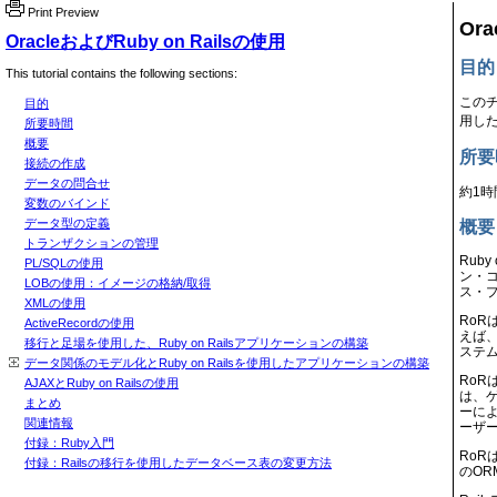
Print Preview
Or
OracleおよびRuby on Railsの使用
目的
This tutorial contains the following sections:
このチ
目的
用し
所要時間
概要
所要
接続の作成
データの問合せ
約1時
変数のバインド
データ型の定義
概要
トランザクションの管理
Rub
PL/SQLの使用
ン・
LOBの使用：イメージの格納/取得
ス・プ
XMLの使用
RoR
ActiveRecordの使用
えば、
移行と足場を使用した、Ruby on Railsアプリケーションの構築
ステ
データ関係のモデル化とRuby on Railsを使用したアプリケーションの構築
Ro
AJAXとRuby on Railsの使用
は、
まとめ
ーに
関連情報
ーザ
付録：Ruby入門
RoR
付録：Railsの移行を使用したデータベース表の変更方法
のO