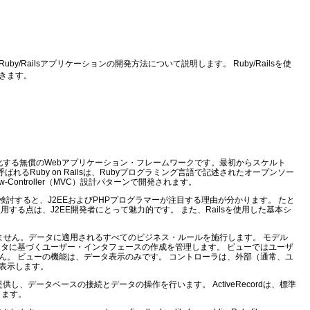
by/Railsアプリケーションの開発方法について説明します。 Ruby/Railsを使
きます。
を簡素化する無償のWebアプリケーション・フレームワークです。最初からスケルト
呼ばれるRuby on Railsは、Rubyプログラミング言語で記述されたオープンソー
Controller（MVC）設計パターンで開発されます。
を検討すると、J2EEおよびPHPプログラマーが注目する理由が分かります。 たと
ャを使用する点は、J2EE開発者にとって魅力的です。 また、Railsを使用した基本シ
りません。データに適用されるすべてのビジネス・ルールを施行します。 モデル
ータに基づくユーザー・インタフェースの作成を管理します。 ビューではユーザ
ん。 ビューの機能は、データ表示のみです。 コントローラは、外部（通常、ユ
表示します。
提供し、データベースの接続とデータの操作を行います。 ActiveRecordは、標準
します。