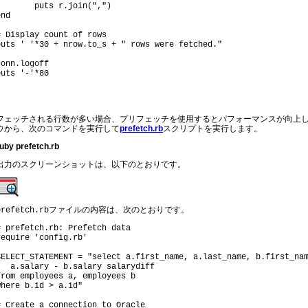
	puts r.join(",")
# Display count of rows
conn.logoff
puts '-'*80
フェッチされる行数が多い場合、プリフェッチを使用するとパフォーマンスが向上し
ウから、次のコマンドを実行して
prefetch.rb
スクリプトを実行します。
uby prefetch.rb
出力のスクリーンショットは、以下のとおりです。
ファイルの内容は、次のとおりです。
prefetch.rb
# prefetch.rb: Prefetch data
SELECT_STATEMENT = "select a.first_name, a.last_name, b.first_nam
   a.salary - b.salary salarydiff 

from employees a, employees b 

# Create a connection to Oracle