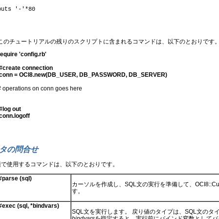
puts '-'*80
このチュートリアルの残りのスクリプトに含まれるコマンドは、以下のとおりです
require 'config.rb'
 #create connection
 conn = OCI8.new(DB_USER, DB_PASSWORD, DB_SERVER)
# operations on conn goes here
 #log out
 conn.logoff
タの問合せ
項で使用するコマンドは、以下のとおりです。
parse (sql)
カーソルを作成し、SQL文の実行を準備して、OCI8::C
す。
exec (sql, *bindvars)
SQL文を実行します。 戻り値のタイプは、SQL文の
bindvars
を指定すると、実行前にバインド変数としてバ