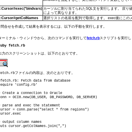
::Cursor#exec(*bindvars)
カーソルに割り当てられたSQL文を実行します。 戻り
によって異なります。
::Cursor#getColNames
選択リストの名前を配列で取得します。 exec後にこ
な問合せを作成して結果を表示するには、以下の手順を実行します。
ターミナル・ウィンドウから、次のコマンドを実行して
fetch.rb
スクリプトを実行し
ruby fetch.rb
出力のスクリーンショットは、以下のとおりです。
ファイルの内容は、次のとおりです。
fetch.rb
#fetch.rb: Fetch data from database
# Create a connection to Oracle
# parse and exec the statement
cursor = conn.parse("select * from regions")
# output column names