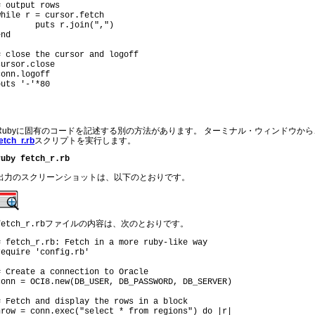
# output rows
while r = cursor.fetch 
	puts r.join(",")
# close the cursor and logoff
cursor.close
conn.logoff
puts '-'*80
Rubyに固有のコードを記述する別の方法があります。 ターミナル・ウィンドウか
etch_r.rb
スクリプトを実行します。
ruby fetch_r.rb
出力のスクリーンショットは、以下のとおりです。
ファイルの内容は、次のとおりです。
fetch_r.rb
# fetch_r.rb: Fetch in a more ruby-like way
# Create a connection to Oracle
# Fetch and display the rows in a block
nrow = conn.exec("select * from regions") do |r|