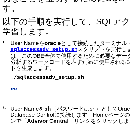
す。
以下の手順を実行して、SQLア
学習します。
1.
User Nameを
oracle
として接続したターミナル
スクリプトを実行し
sqlaccessadv_setup.sh
は、このOBE全体で使用するために必要なデー
分析するワークロードを表すために使用されるS
トを生成します。
./sqlaccessadv_setup.sh
2.
User Nameを
sh
（パスワードはsh）としてOracle En
Database Controlに接続します。HomeページのR
ンで「
Advisor Central
」リンクをクリックしま