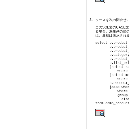
3 .
ソースを次の問合せ
このSQL文のCAS
る場合、派生列の値のU
は、最初は表示されま
select p.product
       p.product
       p.product
       p.categor
       p.product
       p.list_pr
       (select s
           where
       (select m
           where
       p.PRODUCT
       (case whe
           where
           group
             els
from demo_produc