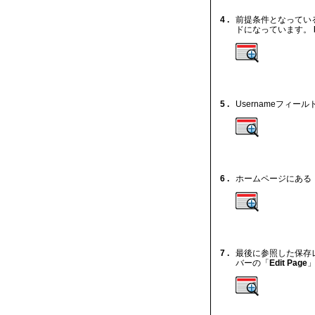
4 .
前提条件となってい
ドになっています。
5 .
Usernameフィール
6 .
ホームページにある
7 .
最後に参照した保存
バーの「
Edit Page