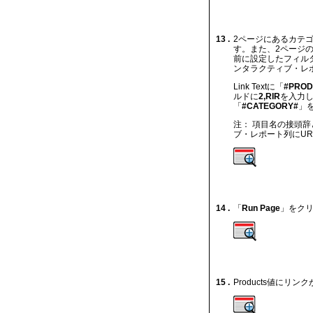
13 .
2ページにあるカテ
す。また、2ページ
前に設定したフィルタ
ンタラクティブ・レポ
Link Textに「
#PROD
ルドに
2,RIR
を入力し
「
#CATEGORY#
」
注： 項目名の接頭辞
ブ・レポート列にU
14 .
「
Run Page
」をク
15 .
Products値に