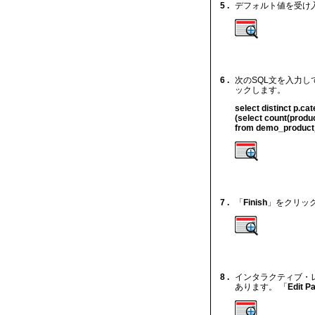
5 .
デフォルト値を受け
6 .
次のSQL文を入力してか
ックします。
select distinct p.cat
(select count(prod
from demo_product_
7 .
「
Finish
」をクリッ
8 .
インタラクティブ・
あります。 「
Edit P