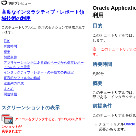
印刷プレビュー
Oracle Applicat
高度なインタラクティブ・レポート領
利用
域技術の利用
目的
このチュートリアルは、以下のセクションで構成されて
います。
このチュートリアルでは、Ora
します。
目的
所要時間
注： このチュートリアル
概要
す。
前提条件
アプリケーション内にある別のページから保存レポー
所要時間
トへのリンク設定
インタラクティブ・レポートの手動での再設定
約50分
宣言的なフィルタの作成
概要
派生列の作成
まとめ
このチュートリアルでは、Or
関連情報
部である、インタラクテ
前提条件
スクリーンショットの表示
このチュートリアルを始
アイコンをクリックすると、すべてのスクリー
チュートリアル
Orac
ンショットが
必要があります。
表示されます