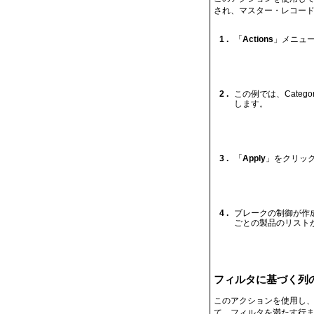
され、マスター・レコード
1 .
「
Actions
」メニュ
2 .
この例では、Categ
します。
3 .
「
Apply
」をクリッ
4 .
ブレークの制御が作成さ
ごとの製品のリスト
フィルタに基づく列
このアクションを使用し、
て、フィルタを満たす行ま