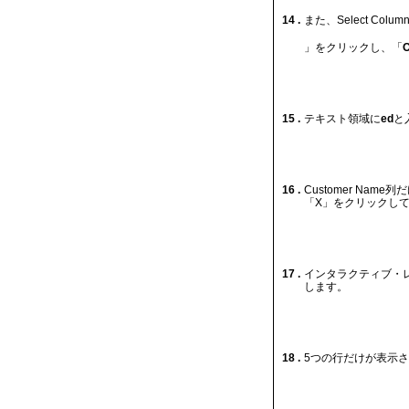
14 .
また、Select Co
」をクリックし、「
O
15 .
テキスト領域に
ed
と
16 .
Customer N
「X」をクリックし
17 .
インタラクティブ・
します。
18 .
5つの行だけが表示