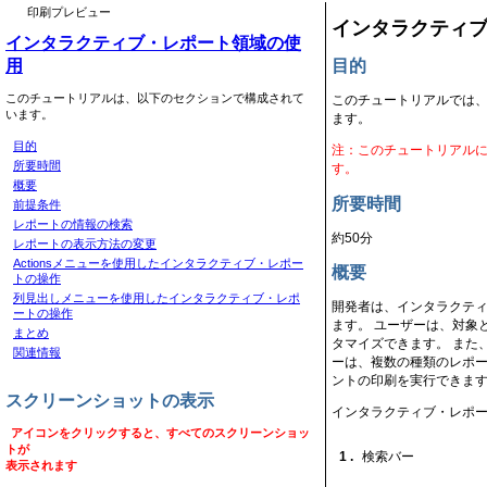
印刷プレビュー
インタラクティ
インタラクティブ・レポート領域の使
用
目的
このチュートリアルは、以下のセクションで構成されて
このチュートリアルでは、Or
います。
ます。
目的
注：このチュートリアル
所要時間
す。
概要
所要時間
前提条件
レポートの情報の検索
約50分
レポートの表示方法の変更
Actionsメニューを使用したインタラクティブ・レポー
概要
トの操作
列見出しメニューを使用したインタラクティブ・レポ
開発者は、インタラクテ
ートの操作
ます。 ユーザーは、対象
まとめ
タマイズできます。 また
関連情報
ーは、複数の種類のレポー
ントの印刷を実行できま
スクリーンショットの表示
インタラクティブ・レポー
アイコンをクリックすると、すべてのスクリーンショッ
トが
1 .
検索バー
表示されます