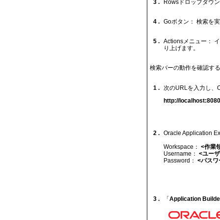
3 .
Rowsドロップダウ
4 .
Goボタン： 検索を
5 .
Actionsメニュ
り上げます。
検索バーの動作を確認す
1 .
次のURLを入力し、Orac
http://localhost:808
2 .
Oracle Applic
Workspace：
<作業
Username：
<ユーザ
Password：
<パスワ
3 .
「
Application Builde