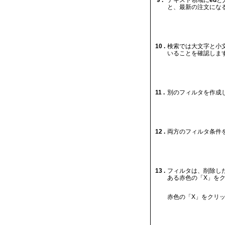
9 .
テキスト領域に
ed
と
と、最新の注文にな
10 .
検索では大文字と小文字
いることを確認しま
11 .
別のフィルタを作成
12 .
両方のフィルタ条件
13 .
フィルタは、削除し
ある赤色の「X」を
赤色の「X」をクリ