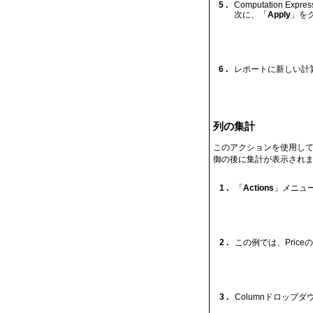
5 .
Computation E
次に、「
Apply
」を
6 .
レポートに新しい計
列の集計
このアクションを使用して
御の後に集計が表示されま
1 .
「
Actions
」メニュ
2 .
この例では、Price
3 .
Columnドロップ