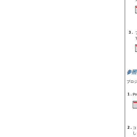
3 .
参照
プロ
1 .
P
2 .
コ
し