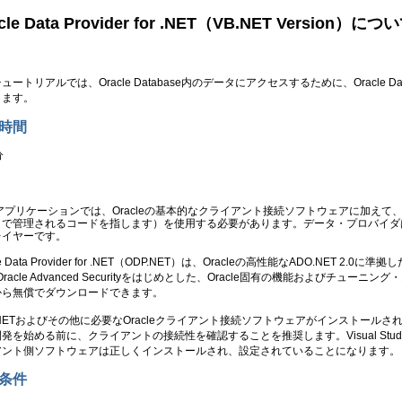
cle Data Provider for .NET（VB.NET Version）につ
チュートリアルでは、
Oracle Database内のデータにアクセスするために、Oracle Data 
します。
時間
分
Tアプリケーションでは、Oracleの基本的なクライアント接続ソフトウェアに加えて
クで管理されるコードを指します）を使用する必要があります。データ・プロバイダは、
レイヤーです。
le Data Provider for .NET（ODP.NET）は、Oracleの高性能なADO.NET 2.0に準拠し
Oracle Advanced Securityをはじめとした、Oracle固有の機能およびチューニング
から無償でダウンロードできます。
.NETおよびその他に必要なOracleクライアント接続ソフトウェアがインストールされ
発を始める前に、クライアントの接続性を確認することを推奨します。Visual Studio
アント側ソフトウェアは正しくインストールされ、設定されていることになります。
条件