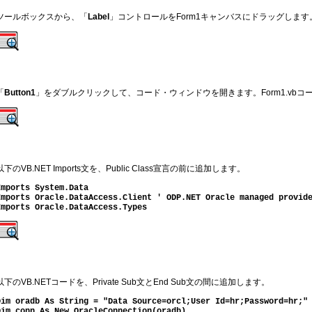
ツールボックスから、「
Label
」コントロールをForm1キャンバスにドラッグします
「
Button1
」をダブルクリックして、コード・ウィンドウを開きます。Form1.vb
以下のVB.NET
Imports
文を、Public Class宣言の前に追加します。
Imports System.Data
Imports Oracle.DataAccess.Client ' ODP.NET Oracle managed provid
Imports Oracle.DataAccess.Types
以下のVB.NETコードを、Private Sub文とEnd Sub文の間に追加します。
Dim oradb As String = "Data Source=orcl;User Id=hr;Password=hr;"
Dim conn As New OracleConnection(oradb)