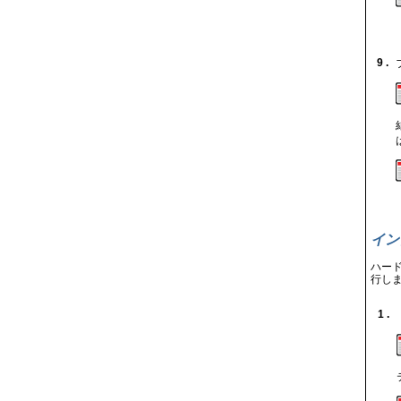
9 .
イン
ハー
行し
1 .