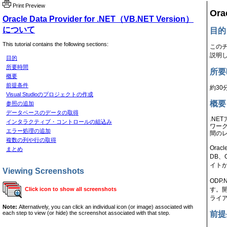
Print Preview
Ora
Oracle Data Provider for .NET（VB.NET Version）
について
目的
This tutorial contains the following sections:
この
説明
目的
所要時間
所要
概要
前提条件
約30
Visual Studioのプロジェクトの作成
概要
参照の追加
データベースのデータの取得
.NE
インタラクティブ・コントロールの組込み
ワー
エラー処理の追加
間の
複数の列や行の取得
Orac
まとめ
DB、
イト
Viewing Screenshots
ODP
す。開
Click icon to show all screenshots
ライ
Note:
Alternatively, you can click an individual icon (or image) associated with
each step to view (or hide) the screenshot associated with that step.
前提