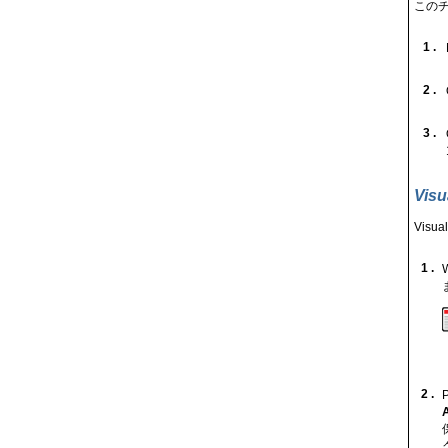
この
1 .
2 .
3 .
Vi
Vis
1 .
2 .