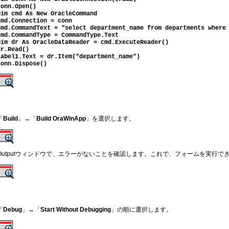
conn.Open()
Dim cmd As New OracleCommand
cmd.Connection = conn
cmd.CommandText = "select department_name from departments where
cmd.CommandType = CommandType.Text
Dim dr As OracleDataReader = cmd.ExecuteReader()
dr.Read()
Label1.Text = dr.Item("department_name")
conn.Dispose()
「
Build
」→「
Build OraWinApp
」を選択します。
Outputウィンドウで、エラーがないことを確認します。これで、フォームを実行で
「
Debug
」→「
Start Without Debugging
」の順に選択します。