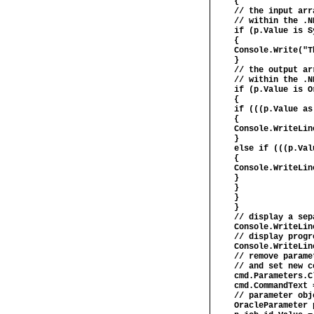
{
// the input arr
// within the .N
if (p.Value is S
{
Console.Write("T
}
// the output ar
// within the .N
if (p.Value is O
{
if (((p.Value as
{
Console.WriteLin
}
else if (((p.Val
{
Console.WriteLin
}
}
}
}
// display a sep
Console.WriteLin
// display progr
Console.WriteLin
// remove parame
// and set new c
cmd.Parameters.C
cmd.CommandText 
// parameter obj
OracleParameter 