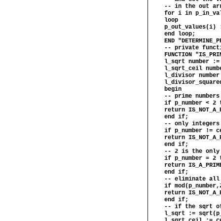
-- in the out ar
for i in p_in_va
loop
p_out_values(i) 
end loop;
END "DETERMINE_P
-- private funct
FUNCTION "IS_PRI
l_sqrt number :=
l_sqrt_ceil numb
l_divisor number
l_divisor_square
begin
-- prime numbers
if p_number < 2 
return IS_NOT_A_
end if;
-- only integers
if p_number != c
return IS_NOT_A_
end if;
-- 2 is the only
if p_number = 2 
return IS_A_PRIM
end if;
-- eliminate all
if mod(p_number,
return IS_NOT_A_
end if;
-- if the sqrt o
l_sqrt := sqrt(p
l_sqrt_ceil := c