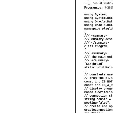
ーし、Visual Studio
Program.cs
」を選
using System;
using System.Dat
using Oracle.Dat
using Oracle.Dat
namespace plsqld
{
/// <summary>
/// Summary desc
/// </summary>
class Program
{
/// <summary>
/// The main ent
/// </summary>
[STAThread]
static void Main
{
// constants use
// from the pl/s
const int IS_NOT
const int IS_A_P
// display progr
Console.WriteLin
// connection st
string constr = 
pooling=false";
// create and op
OracleConnection