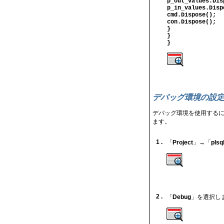
p_out_values.Dis
p_in_values.Disp
cmd.Dispose();
con.Dispose();
}
}
}
デバッグ環境の設
デバッグ環境を使用するに
ます。
1 .
「
Project
」→「
plsq
2 .
「
Debug
」を選択し