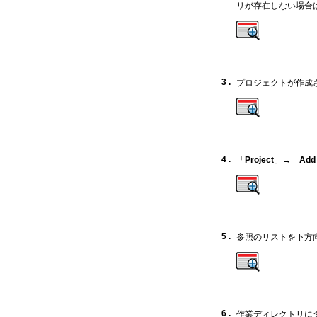
リが存在しない場合
3 .
プロジェクトが作成
4 .
「
Project
」→「
Add 
5 .
参照のリストを下方
6 .
作業ディレクトリに