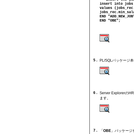
insert into jobs
values (jobs_rec
jobs_rec.min_sal
END "ADD_NEW_JOB
END "OBE";
5 .
PL/SQLパッケー
6 .
Server Explorer
ます。
7 .
「
OBE
」パッケージ