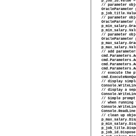
p_job_id.Value =
// parameter obj
OracleParameter 
p_job_title.Valu
// parameter obj
OracleParameter 
p_min_salary.Ora
p_min_salary.Val
// parameter obj
OracleParameter 
p_max_salary.Ora
p_max_salary.Val
// add parameter
cmd.Parameters.A
cmd.Parameters.A
cmd.Parameters.A
cmd.Parameters.A
// execute the p
cmd.ExecuteNonQu
// display simpl
Console.WriteLin
// display a sep
Console.WriteLin
// Simple prompt
// when running 
Console.WriteLin
Console.ReadLine
// clean up obje
p_max_salary.Dis
p_min_salary.Dis
p_job_title.Disp
p_job_id.Dispose