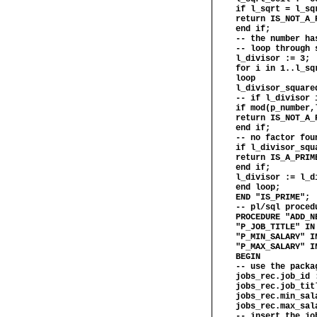
if l_sqrt = l_sq
return IS_NOT_A_
end if;
-- the number ha
-- loop through 
l_divisor := 3;
for i in 1..l_sq
loop
l_divisor_square
-- if l_divisor 
if mod(p_number,
return IS_NOT_A_
end if;
-- no factor fou
if l_divisor_squ
return IS_A_PRIM
end if;
l_divisor := l_d
end loop;
END "IS_PRIME";
-- pl/sql proced
PROCEDURE "ADD_N
"P_JOB_TITLE" IN
"P_MIN_SALARY" I
"P_MAX_SALARY" I
BEGIN
-- use the packa
jobs_rec.job_id 
jobs_rec.job_tit
jobs_rec.min_sal
jobs_rec.max_sal
-- insert the jo