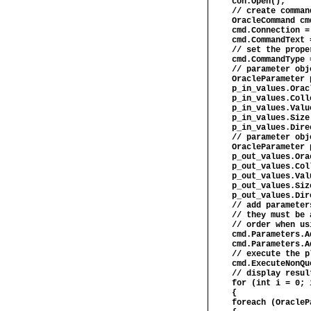
con.Open();
// create comman
OracleCommand cm
cmd.Connection =
cmd.CommandText 
// set the prope
cmd.CommandType 
// parameter obj
OracleParameter 
p_in_values.Orac
p_in_values.Coll
p_in_values.Valu
p_in_values.Size
p_in_values.Dire
// parameter obj
OracleParameter 
p_out_values.Ora
p_out_values.Col
p_out_values.Val
p_out_values.Siz
p_out_values.Dir
// add parameter
// they must be 
// order when us
cmd.Parameters.A
cmd.Parameters.A
// execute the p
cmd.ExecuteNonQu
// display resul
for (int i = 0; 
{
foreach (OracleP