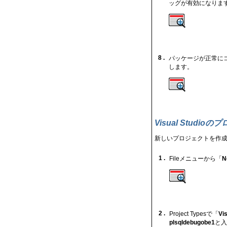
ッグが有効になりま
8 .
パッケージが正常にコ
します。
Visual Studi
新しいプロジェクトを作成
1 .
Fileメニューから「
N
2 .
Project Typesで「
Vi
plsqldebugobe1
と入