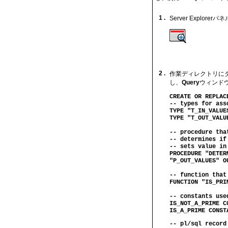
1 .
Server Explorer
2 .
作業ディレクトリに
し、
Query
ウィンド
CREATE OR REPLAC
-- types for ass
TYPE "T_IN_VALUE
TYPE "T_OUT_VALU
-- procedure tha
-- determines if
-- sets value in
PROCEDURE "DETER
"P_OUT_VALUES" O
-- function that
FUNCTION "IS_PRI
-- constants use
IS_NOT_A_PRIME C
IS_A_PRIME CONST
-- pl/sql record