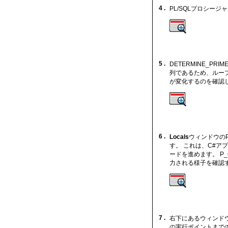
4 .
PL/SQLプロシー
5 .
DETERMINE_P
列であるため、ルー
が変化するのを確認
6 .
Locals
ウィンドウのP
す。 これは、C#
ードを進めます。 P
力される様子を確認
7 .
右下にあるウィンド
の実行ポイントまで