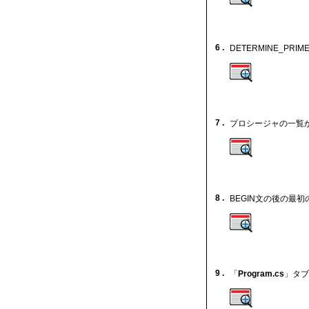
6 .
DETERMINE_P
7 .
プロシージャの一覧
8 .
BEGIN文の後の最
9 .
「
Program.cs
」タブ