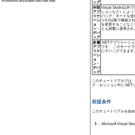
screenshot associated with that step.
ッグ
外部
Visual Stud
アプ
ションなど）によっ
リケ
バッグ・モードを使用
ーシ
リ9.2以降で構築さ
ョ
を変更することなくデ
ン・
とも頻繁に使用され
デバ
ッグ
多層
.NETアプリケー
アプ
です。 このモードでは
リケ
にデバッグできます。
ーシ
ョ
ン・
デバ
ッグ
このチュートリアルでは、
グ・セッション中に.NET
前提条件
このチュートリアルを始
1 .
Microsoft Visu