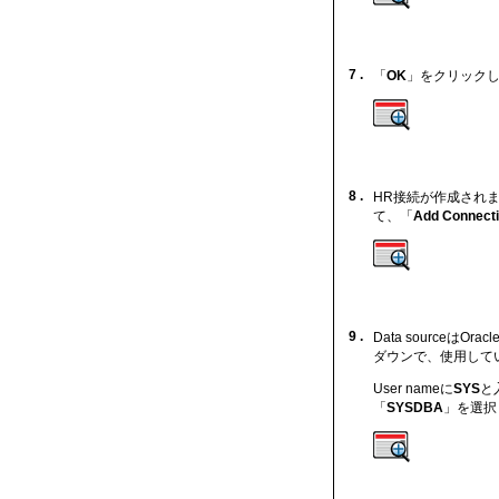
7 .
「
OK
」をクリック
8 .
HR接続が作成されま
て、「
Add Connectio
9 .
Data sourceはOr
ダウンで、使用しているO
User nameに
SYS
と
「
SYSDBA
」を選択