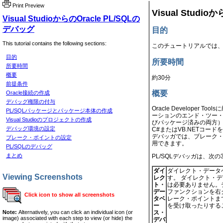
Print Preview
Visual Studi
Visual StudioからのOracle PL/SQLの
デバッグ
目的
This tutorial contains the following sections:
このチュートリアルでは、Vis
目的
所要時間
所要時間
概要
約30分
前提条件
概要
Oracle接続の作成
デバッグ権限の付与
Oracle Developer 
PL/SQLパッケージとパッケージ本体の作成
ーションのエンド・ツー・
Visual Studioのプロジェクトの作成
びパッケージ済みの両方）、
デバッグ環境の設定
C#またはVB.NETコードを
デバッガでは、ブレーク
ブレーク・ポイントの設定
用できます。
PL/SQLのデバッグ
まとめ
PL/SQLデバッガは、次
ダイ
ダイレクト・データベー
Viewing Screenshots
レク
す。 ダイレクト・デー
ト・
は必要ありません。デー
デー
ファンクションを右
Click icon to show all screenshots
タベ
レーク・ポイントまで
ー
を受け取ったりする
ス・
Note:
Alternatively, you can click an individual icon (or
image) associated with each step to view (or hide) the
デバ