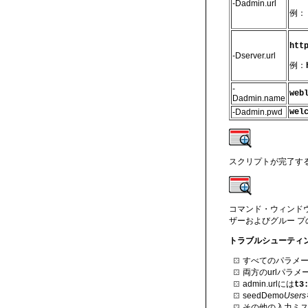
-Dadmin.url
例：
htt
-Dserver.url
例：
-
web
Dadmin.name
-Dadmin.pwd
wel
スクリプトが完了す
コマンド・ウィンドウ
ザーおよびグルー 
トラブルシューティ
すべてのパラメ
両方のurlパラメ
admin.urlには
t3
seedDemo
Users
その他の入力ミ