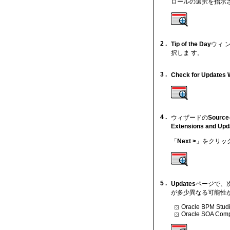
ロールの選択を指示
2 .
Tip of the Day
ウィ 
択しま す。
3 .
Check for Updates 
4 .
ウィザードの
Source
Extensions and Upd
「
Next >
」をクリッ
5 .
Updates
ページで、
が多少異なる可能性
Oracle BPM Stud
Oracle SOA Compo