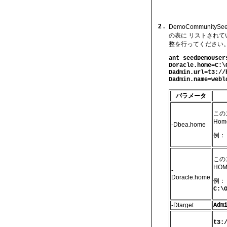
2 .
DemoCommuni
の表に リストされ
整を行ってください
ant seedDemoUser
Doracle.home=C:\
Dadmin.url=t3://
Dadmin.name=webl
パラメータ
この
Hom
-Dbea.home
例：
この
HOM
-
Doracle.home
例：
C:\
-Dtarget
Adm
t3: