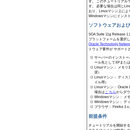
す。 このチュートリアルで
す。 必要な場合は同じL
おり、Linuxマシン上に
Windowsマシンにイ
ソフトウェアおよ
SOA Suite 11g R
プラットフォームを選択し
Oracle Technology Net
トウェア要件が サポート
サーバーのインストール先とし
ール先としてXPまたはW
Linuxマシン： メモ
奨）
Linuxマシン： デ
イル用）
Linuxマシン： Oracle
場合は
こ ちら
からダ
Windowsマシン： メ
Windowsマシン： デ
ブラウザ： Firefox 3.x
前提条件
チュートリアルを開始す