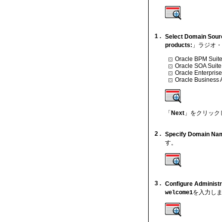
1 .
Select Domain Sour
products:
」ラジオ・
Oracle BPM Suit
Oracle SOA Suite
Oracle Enterpris
Oracle Business A
「
Next
」をクリック
2 .
Specify Domain Nam
す。
3 .
Configure Administ
を入力しま
welcome1