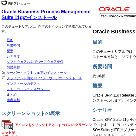
印刷プレビュー
Oracle Business Process Management
Suite 11gのインストール
このチュートリアルは、以下のセクションで構成されていま
Oracle Busine
す。
目的
目的
所要時間
概要
このチュートリアルでは、Oracle
シナリオ
ストール方法と、ソフト
ソフトウェアおよびハードウェア要件
所要時間
前提条件
サーバー・ソフトウェアのインストール
約2時間
クライアント側のIDEソフトウェアのインストール
インストールのテスト
概要
デモ・コミュニティのシード
まとめ
Oracle BPM 11g R
参考資料
ンストールします。 インスト
シナリオ
スクリーンショットの表示
Oracle BPM Suite 1
ています。 すでにパッチ
アイコンをクリックすると、すべてのスクリーンシ
SOA SuiteはJEE
ョットが
スのインストールと、イン