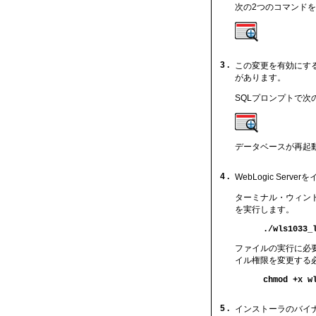
次の2つのコマンド
3 .
この変更を有効にす
があります。
SQLプロンプトで
データベースが再起動
4 .
WebLogic Serv
ターミナル・ウィンドウ
を実行します。
./wls1033_
ファイルの実行に必
イル権限を変更する必
chmod +x w
5 .
インストーラのバイ