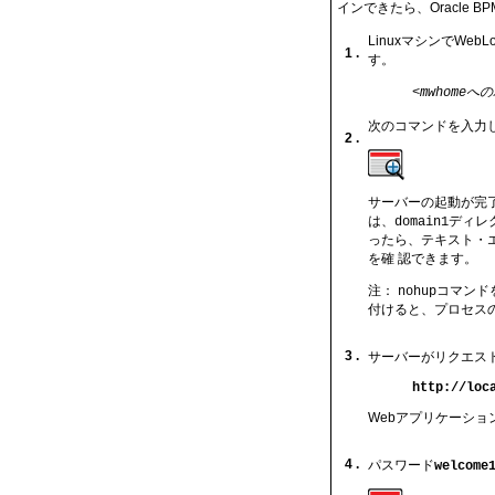
インできたら、Oracle
LinuxマシンでW
1 .
す。
<mwhomeへ
次のコマンドを入力
2 .
サーバーの起動が完
は、
ディレ
domain1
ったら、テキスト・
を確 認できます。
注：
コマンド
nohup
付けると、プロセス
3 .
サーバーがリクエス
http://loc
Webアプリケーシ
4 .
パスワード
welcome