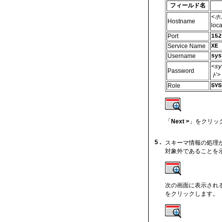
フィールド名
<ホ
Hostname
lo
Port
152
Service Name
XE
Username
sys
<s
Password
ド>
Role
SYS
「
Next >
」をクリッ
5 .
スキーマ情報の処理
対象外であることを
次の画面に表示され
をクリックします。