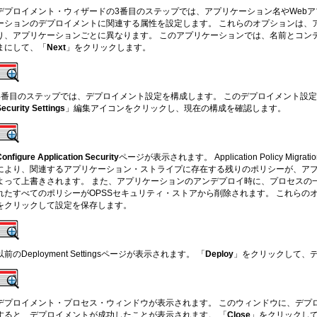
デプロイメント・ウィザードの3番目のステップでは、アプリケーション名やWeb
ーションのデプロイメントに関連する属性を設定します。 これらのオプションは、
り、アプリケーションごとに異なります。 このアプリケーションでは、名前とコン
まにして、「
Next
」をクリックします。
4番目のステップでは、デプロイメント設定を構成します。 このデプロイメント設定
ecurity Settings
」編集アイコンをクリックし、現在の構成を確認します。
onfigure Application Security
ページが表示されます。 Application Policy Migrati
により、関連するアプリケーション・ストライプに存在する残りのポリシーが、ア
よって上書きされます。 また、アプリケーションのアンデプロイ時に、プロセスの
れたすべてのポリシーがOPSSセキュリティ・ストアから削除されます。 これらの
をクリックして設定を保存します。
以前のDeployment Settingsページが表示されます。 「
Deploy
」をクリックして、
デプロイメント・プロセス・ウィンドウが表示されます。 このウィンドウに、デプ
すると、デプロイメントが成功したことが表示されます。 「
Close
」をクリックし