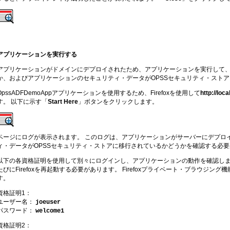
アプリケーションを実行する
アプリケーションがドメインにデプロイされたため、アプリケーションを実行して
か、およびアプリケーションのセキュリティ・データがOPSSセキュリティ・スト
OpssADFDemoAppアプリケーションを使用するため、Firefoxを使用して
http://lo
す。 以下に示す「
Start Here
」ボタンをクリックします。
ページにログが表示されます。 このログは、アプリケーションがサーバーにデプロ
ィ・データがOPSSセキュリティ・ストアに移行されているかどうかを確認する必
以下の各資格証明を使用して別々にログインし、アプリケーションの動作を確認しま
たびにFirefoxを再起動する必要があります。 Firefoxプライベート・ブラウジ
す。
資格証明1：
ユーザー名：
joeuser
パスワード：
welcome1
資格証明2：