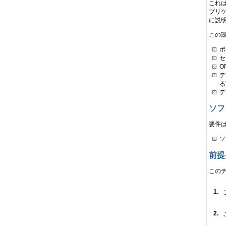
これは
プリ
に説
この
ポ
セ
O
デ
る
デ
ソフ
要件
ソ
前提
この
1.
2.