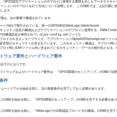
、OPSS対応アプリケーションのデプロイに使用する環境を示したアーキテクチャです。
ケーションのデプロイを行う方法について説明します。 このOBEでは、上記の図に
明します。
環境は、次の要素で構成されています。
ート
で実行されている、単一のOPSS対応WebLogic AdminServer
7001
キュリティ設定の構成およびアプリケーションのデプロイに使用する、FMW Contr
PSS構成設定が保存されている
ファイル
jps-config.xml
プロイされるエンタープライズ・アプリケーションOpssADFDemoApp.earフ
宣言型のセキュリティが含まれています。 このセキュリティ構成は、デプロイ時に
プロイ時にEARファイル内に含まれているセキュリティ・データの移行先となる、O
トウェア要件とハードウェア要件
は以下のとおりです。
フトウェアおよびハードウェア要件は、『OPSS環境のセットアップ』のOBEで説
条件
チュートリアルを始める前に、次の前提条件を完了しておく必要があります。
このOBEを始める前に、『OPSS環境のセットアップ』のOBEを完了する必要があ
このOBEを始める前に、『WebLogicでのOID認証プロバイダの構成』のOBEを