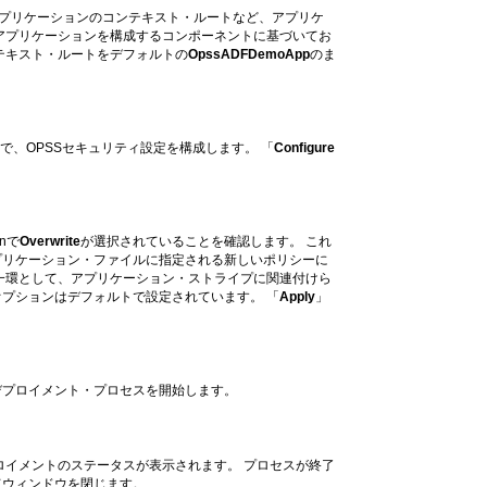
アプリケーションのコンテキスト・ルートなど、アプリケ
アプリケーションを構成するコンポーネントに基づいてお
テキスト・ルートをデフォルトの
OpssADFDemoApp
のま
で、OPSSセキュリティ設定を構成します。 「
Configure
onで
Overwrite
が選択されていることを確認します。 これ
プリケーション・ファイルに指定される新しいポリシーに
一環として、アプリケーション・ストライプに関連付けら
オプションはデフォルトで設定されています。 「
Apply
」
デプロイメント・プロセスを開始します。
ロイメントのステータスが表示されます。 プロセスが終了
てウィンドウを閉じます。