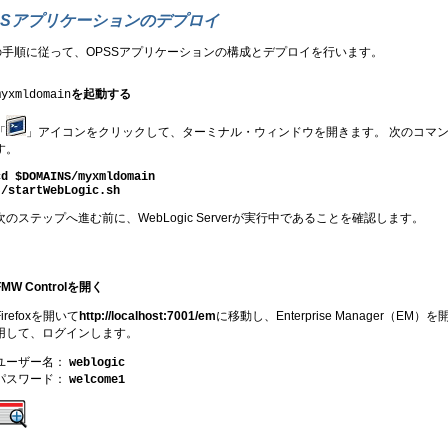
SSアプリケーションのデプロイ
の手順に従って、OPSSアプリケーションの構成とデプロイを行います。
を起動する
myxmldomain
「
」アイコンをクリックして、ターミナル・ウィンドウを開きます。 次のコマ
す。
cd $DOMAINS/myxmldomain
./startWebLogic.sh
次のステップへ進む前に、WebLogic Serverが実行中であることを確認します。
FMW Controlを開く
Firefoxを開いて
http://localhost:7001/em
に移動し、Enterprise Manager（E
用して、ログインします。
ユーザー名：
weblogic
パスワード：
welcome1