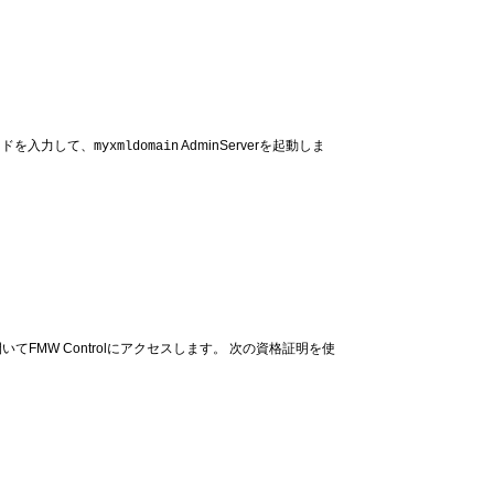
ンドを入力して、
AdminServerを起動しま
myxmldomain
M）を開いてFMW Controlにアクセスします。 次の資格証明を使