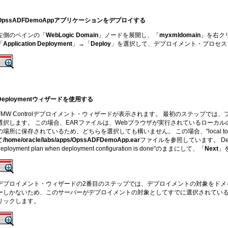
OpssADFDemoAppアプリケーションをデプロイする
左側のペインの「
WebLogic Domain
」ノードを展開し、「
myxmldomain
」を右クリ
「
Application Deployment
」→「
Deploy
」を選択して、デプロイメント・プロセス
Deploymentウィザードを使用する
FMW Controlデプロイメント・ウィザードが表示されます。 最初のステップで
選択します。 この場合、EARファイルは、Webブラウザが実行されているローカルの場所と
の場所に保存されているため、どちらを選択しても構いません。 この場合、"local to w
て
/home/oracle/labs/apps/OpssADFDemoApp.ear
ファイルを参照しています。 Deplo
deployment plan when deployment configuration is done"のままにして、「
Next
」
デプロイメント・ウィザードの2番目のステップでは、デプロイメントの対象をドメ
ーしかないため、このサーバーがデプロイメントの対象としてすでに選択されている
リックします。