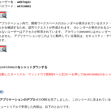
ユーザー名：
weblogic
パスワード：
welcome1
アプリケーション内で、開発ワークスペースのカレンダーが表示されているタスク
うかを確認するため、認可リクエストが作成されます。 カレンダーが表示されるユ
れないユーザーはアクセスが拒否されています。 アカウントjoeuserにはカレンダー
れません。 アプリケーションがこのように動作している場合は、セキュリティ・デー
ます。
をシャットダウンする
myxmldomain
起動したターミナル・ウィンドウで[
Ctrl
]キーと[C]キーを押して
をシ
myxmldomain
め
Sアプリケーションのデプロイ
のOBEを完了しました。 このシリーズに含まれてい
チュートリアルで学習した内容は、以下のとおりです。