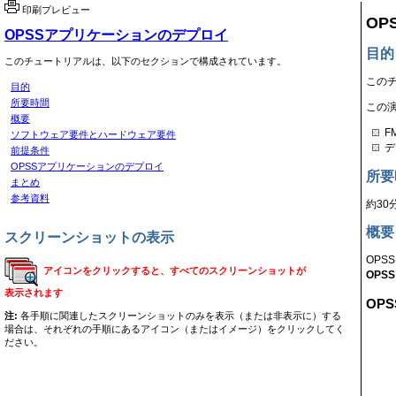
印刷プレビュー
OP
OPSSアプリケーションのデプロイ
目的
このチュートリアルは、以下のセクションで構成されています。
このチ
目的
所要時間
この
概要
F
ソフトウェア要件とハードウェア要件
デ
前提条件
OPSSアプリケーションのデプロイ
所要
まとめ
参考資料
約30
概要
スクリーンショットの表示
OPS
アイコンをクリックすると、すべてのスクリーンショットが
OPS
表示されます
OP
注:
各手順に関連したスクリーンショットのみを表示（または非表示に）する
場合は、それぞれの手順にあるアイコン（またはイメージ）をクリックしてく
ださい。