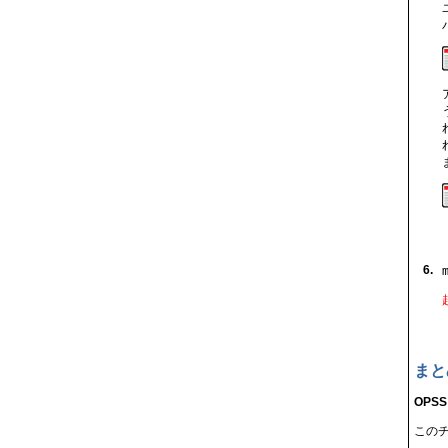
6.
まと
OPS
この