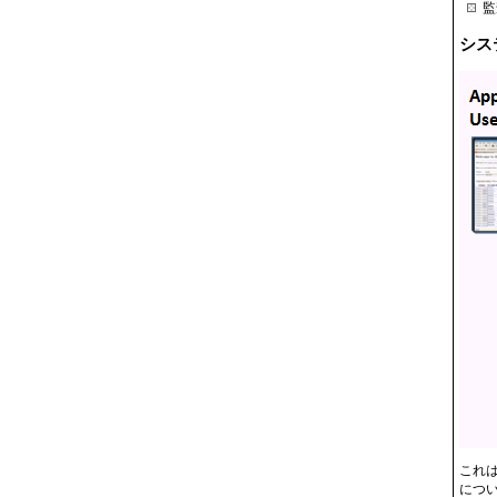
監
シス
これは
につ