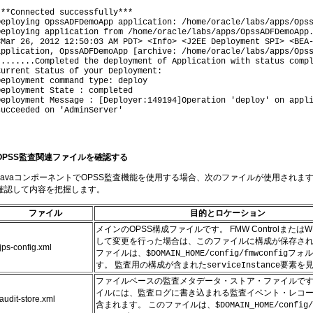
***Connected successfully***
Deploying OpssADFDemoApp application: /home/oracle/labs/apps/Ops
Deploying application from /home/oracle/labs/apps/OpssADFDemoApp
<Mar 26, 2012 12:50:03 AM PDT> <Info> <J2EE Deployment SPI> <BEA
application, OpssADFDemoApp [archive: /home/oracle/labs/apps/Ops
........Completed the deployment of Application with status comp
Current Status of your Deployment:
Deployment command type: deploy
Deployment State : completed
Deployment Message : [Deployer:149194]Operation 'deploy' on appl
succeeded on 'AdminServer'
OPSS監査関連ファイルを確認する
JavaコンポーネントでOPSS監査機能を使用する場合、次のファイルが使用されま
確認して内容を把握します。
ファイル
目的とロケーション
メインのOPSS構成ファイルです。 FMW Controlまたは
して変更を行った場合は、このファイルに構成が保存され
jps-config.xml
ファイルは、
フォ
$DOMAIN_HOME/config/fmwconfig
す。 監査用の構成が含まれた
要素を
serviceInstance
ファイルベースの監査メタデータ・ストア・ファイルです
イルには、監査ログに書き込まれる監査イベント・レコ
audit-store.xml
含まれます。 このファイルは、
$DOMAIN_HOME/config