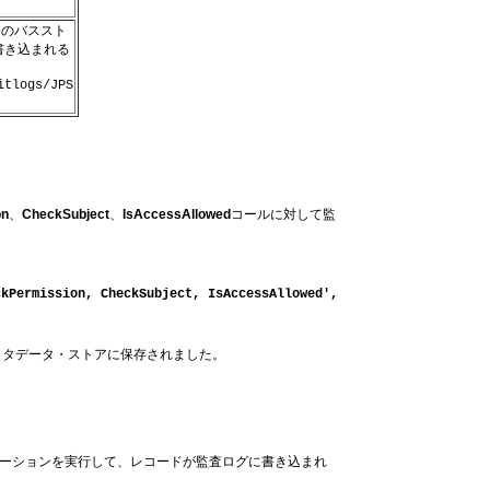
ンのバススト
書き込まれる
itlogs/JPS
on
、
CheckSubject
、
IsAccessAllowed
コールに対して監
ckPermission, CheckSubject, IsAccessAllowed',
メタデータ・ストアに保存されました。
ケーションを実行して、レコードが監査ログに書き込まれ