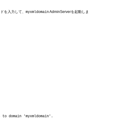
ンドを入力して、
AdminServerを起動しま
myxmldomain
。
s to domain 'myxmldomain'.