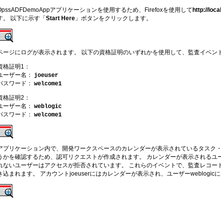
OpssADFDemoAppアプリケーションを使用するため、Firefoxを使用して
http://lo
す。 以下に示す「
Start Here
」ボタンをクリックします。
ページにログが表示されます。 以下の資格証明のいずれかを使用して、監査イベン
資格証明1：
ユーザー名：
joeuser
パスワード：
welcome1
資格証明2：
ユーザー名：
weblogic
パスワード：
welcome1
アプリケーション内で、開発ワークスペースのカレンダーが表示されているタスク
うかを確認するため、認可リクエストが作成されます。 カレンダーが表示されるユ
れないユーザーはアクセスが拒否されています。 これらのイベントで、監査レコー
き込まれます。 アカウントjoeuserにはカレンダーが表示され、ユーザーweblog