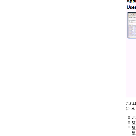
これは
につ
ポ
監
監
監