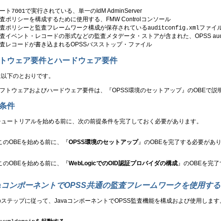
ート
で実行されている、単一のIdM AdminServer
7001
査ポリシーを構成するために使用する、FMW Controlコンソール
査ポリシーと監査フレームワーク構成が保存されている
ファイ
auditconfig.xml
査イベント・レコードの形式などの監査メタデータ・ストアが含まれた、OPSS
au
査レコードが書き込まれるOPSSバスストップ・ファイル
トウェア要件とハードウェア要件
は以下のとおりです。
フトウェアおよびハードウェア要件は、『OPSS環境のセットアップ』のOBEで説
条件
チュートリアルを始める前に、次の前提条件を完了しておく必要があります。
このOBEを始める前に、『
OPSS環境のセットアップ
』のOBEを完了する必要があ
このOBEを始める前に、『
WebLogicでのOID認証プロバイダの構成
』のOBEを完
vaコンポーネントで
OPSS
共通の監査フレームワークを使用する
ステップに従って、JavaコンポーネントでOPSS監査機能を構成および使用します