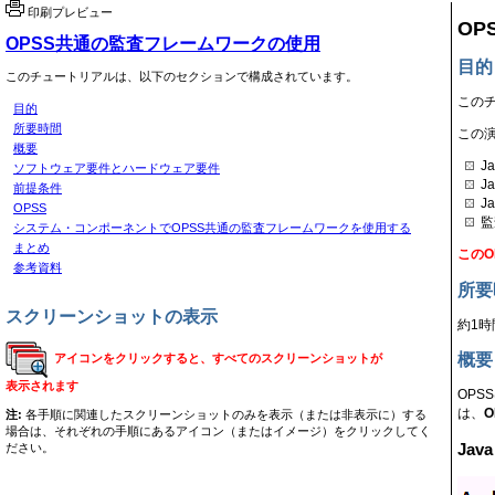
印刷プレビュー
OP
OPSS共通の監査フレームワークの使用
目的
このチュートリアルは、以下のセクションで構成されています。
このチ
目的
所要時間
この
概要
J
ソフトウェア要件とハードウェア要件
J
前提条件
J
OPSS
監
システム・コンポーネントでOPSS共通の監査フレームワークを使用する
まとめ
この
参考資料
所要
スクリーンショットの表示
約1時
概要
アイコンをクリックすると、すべてのスクリーンショットが
表示されます
OPS
は、
注:
各手順に関連したスクリーンショットのみを表示（または非表示に）する
場合は、それぞれの手順にあるアイコン（またはイメージ）をクリックしてく
Ja
ださい。