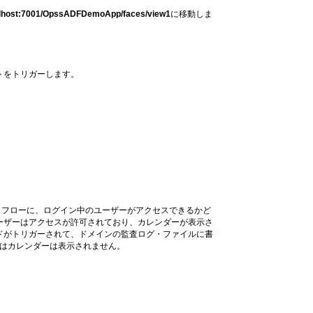
calhost:7001/OpssADFDemoApp/faces/view1
に移動しま
トをトリガーします。
・フローに、ログイン中のユーザーがアクセスできるかど
ーザーはアクセスが許可されており、カレンダーが表示さ
ドがトリガーされて、ドメインの監査ログ・ファイルに書
icにはカレンダーは表示されません。