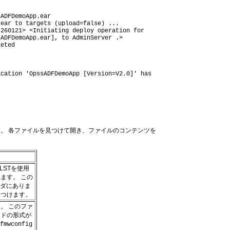
sADFDemoApp.ear
.ear to targets (upload=false) ...
-260121> <Initiating deploy operation for
sADFDemoApp.ear], to AdminServer .>
leted
ication 'OpssADFDemoApp [Version=V2.0]' has
す。 各ファイルを見つけて開き、ファイルのコンテンツを
WLSTを使用
ます。 この
ルダにありま
見つけます。
。 このファ
ードの形式が
/fmwconfig