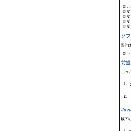
ポ
監
監
監
監
ソフ
要件
ソ
前提
この
1.
2.
Ja
以下の