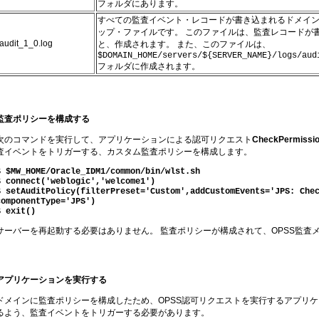
フォルダにあります。
すべての監査イベント・レコードが書き込まれるドメイ
ップ・ファイルです。 このファイルは、監査レコードが
audit_1_0.log
と、作成されます。 また、このファイルは、
$DOMAIN_HOME/servers/${SERVER_NAME}/logs/aud
フォルダに作成されます。
監査ポリシーを構成する
次のコマンドを実行して、アプリケーションによる認可リクエスト
CheckPermissi
査イベントをトリガーする、カスタム監査ポリシーを構成します。
$ $MW_HOME/Oracle_IDM1/common/bin/wlst.sh
$ connect('weblogic','welcome1')
$ setAuditPolicy(filterPreset='Custom',addCustomEvents='JPS: Che
componentType='JPS')
$ exit()
サーバーを再起動する必要はありません。 監査ポリシーが構成されて、OPSS監査
アプリケーションを実行する
ドメインに監査ポリシーを構成したため、OPSS認可リクエストを実行するアプリ
るよう、監査イベントをトリガーする必要があります。