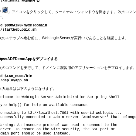
を起動する
myxmldomain
「
」アイコンをクリックして、ターミナル・ウィンドウを開きます。 次のコマ
す。
cd $DOMAINS/myxmldomain
./startWebLogic.sh
次のステップへ進む前に、WebLogic Serverが実行中であることを確認します。
OpssADFDemoAppをデプロイする
次のコマンドを実行して、ドメインに演習用のアプリケーションをデプロイします
cd $LAB_HOME/bin
./deployapp.sh
出力結果は以下のようになります。
Welcome to WebLogic Server Administration Scripting Shell
Type help() for help on available commands
Connecting to t3://localhost:7001 with userid weblogic ...
Successfully connected to Admin Server 'AdminServer' that belong
Warning: An insecure protocol was used to connect to the
server. To ensure on-the-wire security, the SSL port or
Admin port should be used instead.