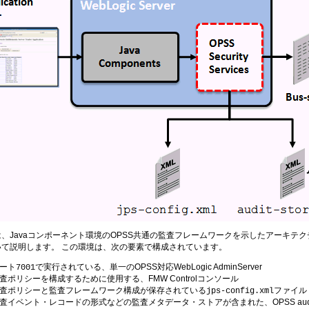
、Javaコンポーネント環境のOPSS共通の監査フレームワークを示したアーキテクチャ
いて説明します。 この環境は、次の要素で構成されています。
ート
で実行されている、単一のOPSS対応WebLogic AdminServer
7001
査ポリシーを構成するために使用する、FMW Controlコンソール
査ポリシーと監査フレームワーク構成が保存されている
ファイル
jps-config.xml
査イベント・レコードの形式などの監査メタデータ・ストアが含まれた、OPSS
au