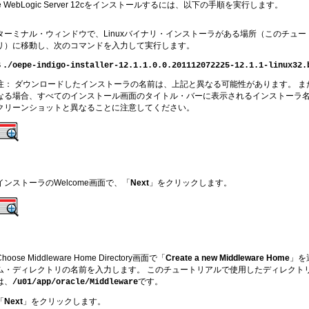
e WebLogic Server 12c
をインストールするには、以下の手順を実行します。
ターミナル・ウィンドウで、Linuxバイナリ・インストーラがある場所（このチュ
リ）に移動し、次のコマンドを入力して実行します。
$
./oepe-indigo-installer-12.1.1.0.0.201112072225-12.1.1-linux32.
注： ダウンロードしたインストーラの名前は、上記と異なる可能性があります。 
なる場合、すべてのインストール画面のタイトル・バーに表示されるインストーラ
クリーンショットと異なることに注意してください。
インストーラのWelcome画面で、「
Next
」をクリックします。
Choose Middleware Home Directory画面で「
Create a new Middleware Home
」を選
ム・ディレクトリの名前を入力します。 このチュートリアルで使用したディレクト
は、
です。
/u01/app/oracle/Middleware
「
Next
」をクリックします。