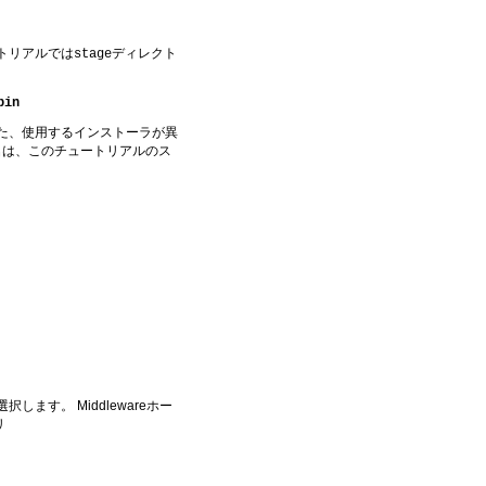
ートリアルでは
ディレクト
stage
bin
また、使用するインストーラが異
名は、このチュートリアルのス
択します。 Middlewareホー
リ