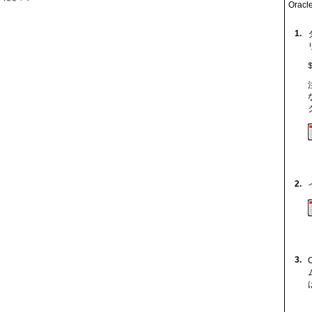
Oracl
1.
2.
3.