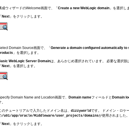
構成ウィザードのWelcome画面で、「
Create a new WebLogic domain
」を選択し
「
Next
」をクリックします。
Select Domain Source画面で、「
Generate a domain configured automatically to s
products
」を選択します。
Basic WebLogic Server Domain
は、あらかじめ選択されています。 必要な選択肢
「
Next
」を選択します。
Specify Domain Name and Location画面で、
Domain name
フィールドと
Domain lo
す。
このチュートリアルで入力したドメイン名は、
です。 ドメイン・ロケ
dizzyworld
の
が使用されました
/u01/app/oracle/Middleware/user_projects/domains
「
Next
」をクリックします。