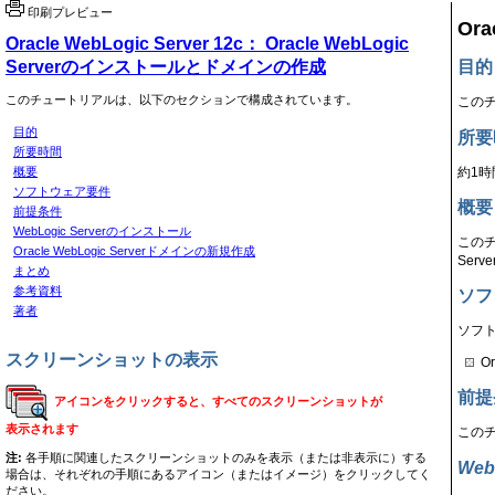
印刷プレビュー
Ora
Oracle WebLogic Server 12c
： Oracle WebLogic
Serverのインストールとドメインの作成
目的
このチュートリアルは、以下のセクションで構成されています。
このチュ
目的
所要
所要時間
約1時
概要
ソフトウェア要件
概要
前提条件
WebLogic Serverのインストール
このチ
Oracle WebLogic Serverドメインの新規作成
Ser
まとめ
参考資料
ソフ
著者
ソフ
スクリーンショットの表示
Or
前提
アイコンをクリックすると、すべてのスクリーンショットが
表示されます
このチ
注:
各手順に関連したスクリーンショットのみを表示（または非表示に）する
Web
場合は、それぞれの手順にあるアイコン（またはイメージ）をクリックしてく
ださい。