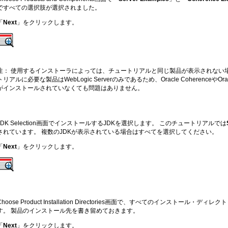
ですべての選択肢が選択されました。
「
Next
」をクリックします。
注： 使用するインストーラによっては、チュートリアルと同じ製品が表示されない
トリアルに必要な製品はWebLogic Serverのみであるため、Oracle CoherenceやOracle Ente
がインストールされていなくても問題はありません。
JDK Selection画面でインストールするJDKを選択します。 このチュートリアルでは
されています。 複数のJDKが表示されている場合はすべてを選択してください。
「
Next
」をクリックします。
Choose Product Installation Directories画面で、すべてのインストール
す。 製品のインストール先を書き留めておきます。
「
Next
」をクリックします。