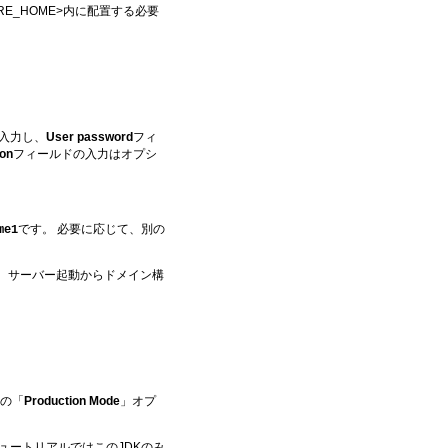
RE_HOME>内に配置する必要
入力し、
User password
フィ
ion
フィールドの入力はオプシ
です。 必要に応じて、別の
me1
は、サーバー起動からドメイン構
の下の「
Production Mode
」オプ
ュートリアルではこのJDKのみ