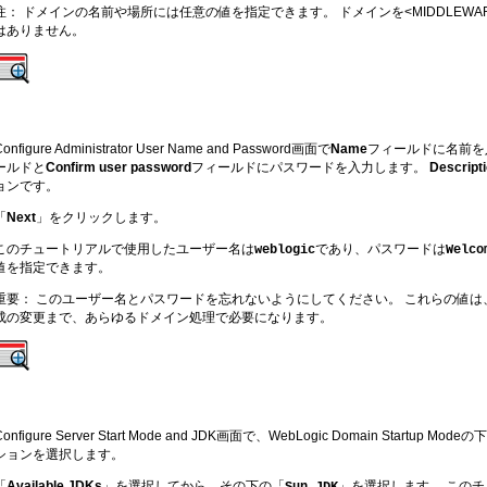
注： ドメインの名前や場所には任意の値を指定できます。 ドメインを<MIDDLEWA
はありません。
Configure Administrator User Name and Password画面で
Name
フィールドに名前を
ールドと
Confirm user password
フィールドにパスワードを入力します。
Descript
ョンです。
「
Next
」をクリックします。
このチュートリアルで使用したユーザー名は
であり、パスワードは
weblogic
Welco
値を指定できます。
重要： このユーザー名とパスワードを忘れないようにしてください。 これらの値
成の変更まで、あらゆるドメイン処理で必要になります。
Configure Server Start Mode and JDK画面で、WebLogic Domain Startup Mode
ションを選択します。
「
Available JDKs
」を選択してから、その下の「
」を選択します。 このチ
Sun JDK