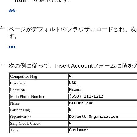
2.
ページがデフォルトのブラウザにロードされ、次
す。
3.
次の例に従って、Insert Accountフォームに値
Competitor Flag
N
Currency
USD
Location
Miami
Main Phone Number
(650) 111-1212
Name
STUDENT508
Partner Flag
N
Organization
Default Organization
Skip Credit Check
N
Type
Customer