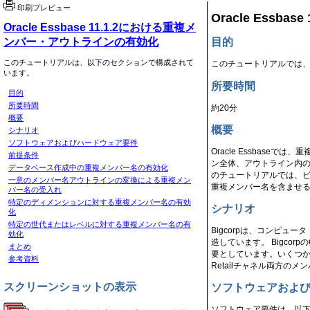
印刷プレビュー
Oracle Ess
Oracle Essbase 11.1.2における重複メ
ンバー・アウトラインの有効化
目的
このチュートリアルは、以下のセクションで構成されて
このチュートリアルでは、O
います。
所要時間
目的
所要時間
約20分
概要
概要
シナリオ
ソフトウェアおよびハードウェア要件
Oracle Essbas
前提条件
ン全体、アウトライン内の
データベース作成中の重複メンバー名の有効化
のチュートリアルでは、ビジ
一意のメンバー名アウトラインの変換による重複メン
重複メンバー名を含ませ
バー名の受入れ
特定のディメンションに対する重複メンバー名の有効
シナリオ
化
特定の世代またはレベルに対する重複メンバー名の有
Bigcorpは、コンピ
効化
造しています。 BigcorpのO
まとめ
要としています。いくつかの顧客は
参考資料
Retailチャネル両方の
スクリーンショットの表示
ソフトウェアおよ
ソフトウェア要件は、以