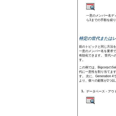
一意のメンバー名デ
ら3までの手順を繰
特定の世代または
前のトピックと同じ方法
一意のメンバー名を要求で
有効化できます。 世代への
す。
この例では、BigcorpのSa
代に一意性を割り当てます。し
す。 次に、Generati
より、個々の顧客が2つ以上のチャ
1.
データベース・アウ