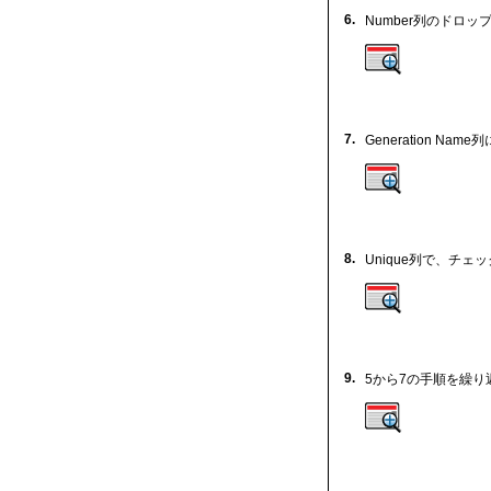
6.
Number列のドロ
7.
Generation Name
列
8.
Unique列で、チ
9.
5から7の手順を繰り返し