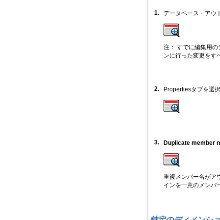
1.
データベース・アウ
注： すでに編集用
ンに行った変更をす
2.
Propertiesタブを
3.
Duplicate member 
重複メンバー名がアウ
インを一意のメンバ
特定のディメンシ