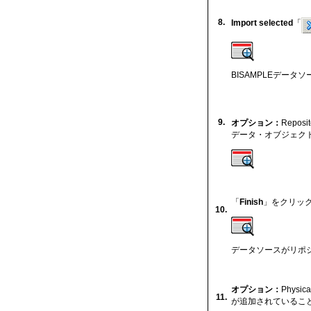
8.
Import selected
「
BISAMPLEデータソ
9.
オプション：
Repo
データ・オブジェク
「
Finish
」をクリッ
10.
データソースがリポ
オプション：
Phys
11.
が追加されているこ