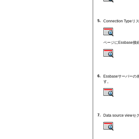
5.
Connection Typ
ページにEssbas
6.
Essbaseサーバ
す。
7.
Data source 