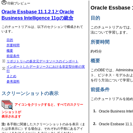
印刷プレビュー
Oracle Essbase 
Oracle Essbase 11.1.2.1とOracle
Business Intelligence 11gの統合
目的
このチュートリアルは、以下のセクションで構成されて
このチュートリアルでは、Oracle E
います。
法について学習します。
目的
所要時間
所要時間
概要
約45分
前提条件
概要
リポジトリへの多次元データソースのインポート
インポートしたデータソースにおける非定型分析の実
このOBEでは、Administ
行
ト、ビジネス・モデルお
まとめ
を行う方法について学習
参考資料
前提条件
スクリーンショットの表示
このチュートリアルを始
アイコンをクリックすると、すべてのスクリー
1.
Oracle Business
ンショットが
表示されます
2.
Oracle Essba
注:
各手順に関連したスクリーンショットのみを表示（ま
たは非表示に）する場合は、それぞれの手順にあるアイ
コン（またはイメージ）をクリックしてください。