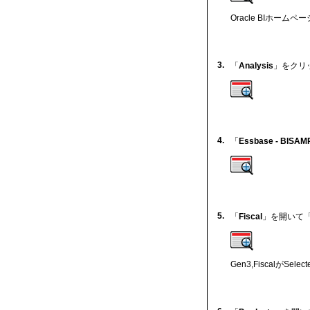
Oracle BIホーム
3.
「
Analysis
」をクリ
4.
「
Essbase - BISAM
5.
「
Fiscal
」を開いて
Gen3,FiscalがSe