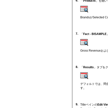
6.
「
Products
」を開い
BrandsがSelect
7.
「
Fact - BISAMPLE
Gross Revenueお
8.
「
Results
」タブを
デフォルトでは、問合せ
す。
9.
Titleペインの
Edit Vi