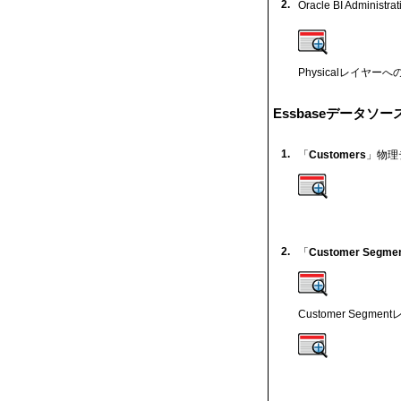
2.
Oracle BI Admini
Physicalレイヤ
Essbaseデータソ
1.
「
Customers
」物理
2.
「
Customer Segme
Customer Se