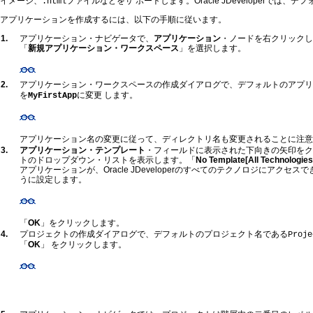
イメージ、
ファイルなどをサ ポートします。Oracle JDeveloperで
.html
アプリケーションを作成するには、以下の手順に従います。
1.
アプリケーション・ナビゲータで、
アプリケーション
・ノードを右クリックし
「
新規アプリケーション・ワークスペース
」を選択します。
2.
アプリケーション・ワークスペースの作成ダイアログで、デフォルトのアプリ
を
に変更 します。
MyFirstApp
アプリケーション名の変更に従って、ディレクトリ名も変更されることに注意
3.
アプリケーション・テンプレート
・フィールドに表示された下向きの矢印をク
トのドロップダウン・リストを表示します。「
No Template[All Technologies
アプリケーションが、Oracle JDeveloperのすべてのテクノロジにアクセ
うに設定します。
「
OK
」をクリックします。
4.
プロジェクトの作成ダイアログで、デフォルトのプロジェクト名である
Proje
「
OK
」 をクリックします。