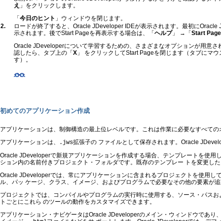
え
」をクリックします。
「
今日のヒント
」ウィンドウを閉じます。
2.
ロードが終了すると、Oracle JDeveloper IDEが表示されます。最初にOracle JD
示されます。後でStart Pageを再表示する場合は、「
ヘルプ
」 →「
Start Page
Oracle JDeveloperについて学習するための、さまざまなオプションが
認したら、タブ上の「
X
」 をクリックしてStart Pageを閉じます（タブに
す）。
初めてのアプリケーション作成
アプリケーションは、制御構造の最上位レベルです。これは作業に必要なすべてのオ
アプリケーションは、
拡張子の ファイルとして保存されます。Oracle J
.jws
Oracle JDeveloperで新規アプリケーションを作成する場合、テンプレ
ション内の名前付きプロジェクト・フォルダです。既存のテンプレー トを変更し
Oracle JDeveloperでは、常にアプリケーションに含まれるプロジェクトを使
ル、パッ ケージ、クラス、イメージ、およびプログラムで必要なその他の要素が
プロジェクトでは、コンパイルやプログラムの実行時に使用する、ソース・パスお
トごとにこれら のツールの動作をカスタマイズできます。
アプリケーション・ナビゲータはOracle JDeveloperのメイン・ウィン