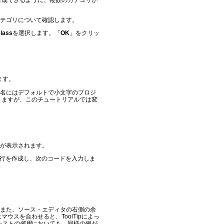
作成できるように、複数のカテゴリが
カテゴリについて確認します。
lass
を選択します。「
OK
」をクリッ
ます。
名にはデフォルトで小文字のプロジ
きますが、このチュートリアルでは変
が表示されます。
しい行を作成し、次のコードを入力しま
また、ソース・エディタの右側の余
ウスを合わせると、ToolTipによっ
シストの使用
においても、同様の例が