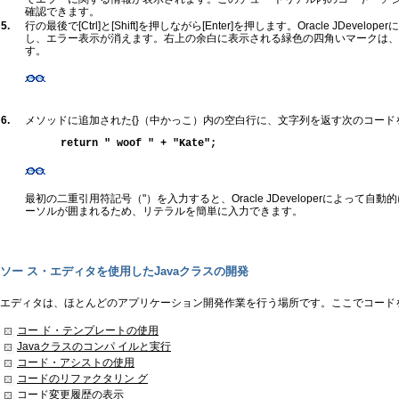
確認できます。
5.
行の最後で[Ctrl]と[Shift]を押しながら[Enter]を押します。Oracle JDev
し、エラー表示が消えます。右上の余白に表示される緑色の四角いマークは、
す。
6.
メソッドに追加された{}（中かっこ）内の空白行に、文字列を返す次のコード
return " woof " + "Kate";
最初の二重引用符記号（"）を入力すると、Oracle JDeveloperによって
ーソルが囲まれるため、リテラルを簡単に入力できます。
ソー ス・エディタを使用したJavaクラスの開発
エディタは、ほとんどのアプリケーション開発作業を行う場所です。ここでコードを
コー ド・テンプレートの使用
Javaクラスのコンパ イルと実行
コード・アシストの使用
コードのリファクタリン グ
コード変更履歴の表示