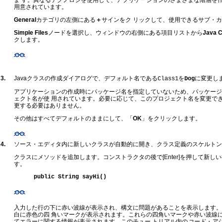
ま す。異なるテクノロジを使用して、アプリケーションのさまざまな階層を
用意されています。
General
カテゴリの左側にある
＋
サインをク リックして、使用できるサブ・
Simple Files
ノードを選択し、ウィンドウの右側にある項目リストから
Java C
クします。
3.
Javaクラスの作成ダイアログで、デフォルト名である
を
に変更し
Class1
Dog
アプリケーションの作成時にパッケージ名を指定していないため、パッケージ
ェクト名が使 用されています。必要に応じて、このプロジェクト名を変更で
更する必要はありません。
その他はすべてデフォルトのままにして、「
OK
」をクリックします。
4.
ソース・エディタ内に新しいクラスが自動的に開き、クラス定義のスケルトン
クラスにメソッドを追加します。コンストラクタの後で[Enter]を押して新
す。
public String sayHi()
入力した行の下に赤い波線が表示され、構文に問題があることを表示します。
白に赤色の四 角いマークが表示されます。これらの四角いマークや赤い波線にマ
てエラーに関する情報が表示されます。このチュー トリアル内の
コード・ア