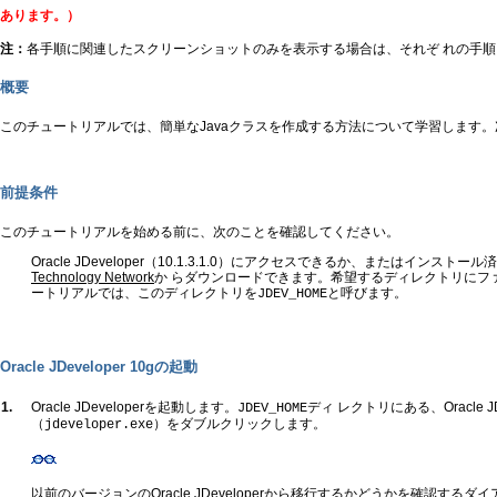
あります。）
注：
各手順に関連したスクリーンショットのみを表示する場合は、それぞ れの手
概要
このチュートリアルでは、簡単なJavaクラスを作成する方法について学習します。次に、
前提条件
このチュートリアルを始める前に、次のことを確認してください。
Oracle JDeveloper（10.1.3.1.0）にアクセスできるか、またはインス
Technology Network
か らダウンロードできます。希望するディレクトリにフ
ートリアルでは、このディレクトリを
と呼びます。
JDEV_HOME
Oracle JDeveloper 10gの起動
1.
Oracle JDeveloperを起動します。
ディ レクトリにある、Oracle J
JDEV_HOME
（
）をダブルクリックします。
jdeveloper.exe
以前のバージョンのOracle JDeveloperから移行するかどうかを確認する