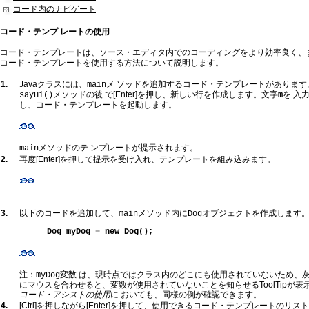
コード内のナビゲート
コード・テンプ レートの使用
コード・テンプレートは、ソース・エディタ内でのコーディングをより効率良く、
コード・テンプレートを使用する方法について説明します。
1.
Javaクラスには、
メ ソッドを追加するコード・テンプレートがあります
main
メソッドの後 で[Enter]を押し、新しい行を作成します。文字
を 入力
sayHi()
m
し、コード・テンプレートを起動します。
メソッドのテ ンプレートが提示されます。
main
2.
再度[Enter]を押して提示を受け入れ、テンプレートを組み込みます。
3.
以下のコードを追加して、
メソッド内に
オブジェクトを作成します
main
Dog
Dog myDog = new Dog();
注：
変数 は、現時点ではクラス内のどこにも使用されていないため、
myDog
にマウスを合わせると、変数が使用されていないことを知らせるToolTipが
コード・アシストの使用
に おいても、同様の例が確認できます。
4.
[Ctrl]を押しながら[Enter]を押して、使用できるコード・テンプレートのリ