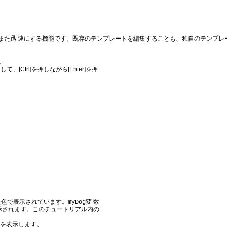
また迅 速にする機能です。既存のテンプレートを編集することも、独自のテンプレ
。
して、[Ctrl]を押しながら[Enter]を押
。
灰色で表示されています。
変 数
myDog
表示されます。このチュートリアル内の
ストを表示します。