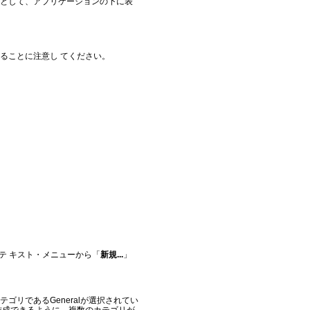
として、アプリケーションの下に表
ることに注意し てください。
テ キスト・メニューから「
新規...
」
リであるGeneralが選択されてい