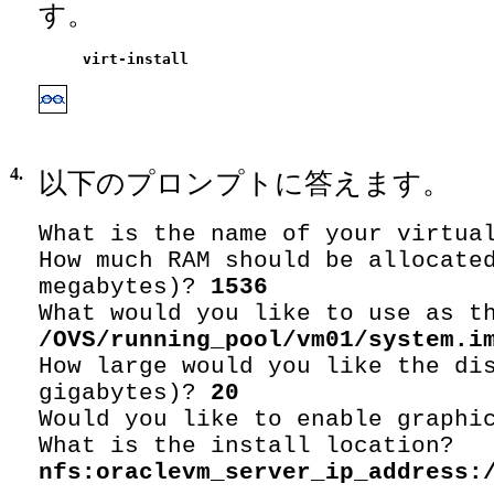
す。
virt-install
4.
以下のプロンプトに答えます。
What is the name of your virtua
How much RAM should be allocate
megabytes)?
1536
What would you like to use as t
/OVS/running_pool/vm01/system.i
How large would you like the di
gigabytes)?
20
Would you like to enable graphi
What is the install location?
nfs:oraclevm_server_ip_address: