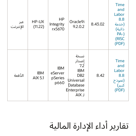
Time
and
Labor
HP
8.8
Oracle9i
HP-UX
عبر
(خدمة
8.43.02
Integrity
9.2.0.2
(11.22)
الإنترنت
ذاتية)
rx5670
(PA-
RISC)
(PDF)
نسخة
Time
إصدار
7.2
and
IBM
IBM
Labor
IBM
eServer
8.8
8.42
DB2
الدُفعة
AIX 5.1
pSeries
(نموذج
Universal
p660
كبير)
Database
Enterprise
(PDF)
لـ AIX
تقارير أداء الإدارة المالية