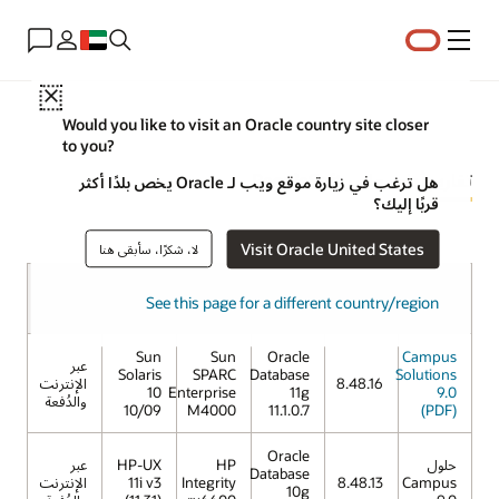
القائمة
Close
Would you like to visit an Oracle country site closer
to you?
تقارير أداء معايير PeopleSoft
هل ترغب في زيارة موقع ويب لـ Oracle يخص بلدًا أكثر
قربًا إليك؟
Visit Oracle United States
لا، شكرًا، سأبقى هنا
متصل
قاعدة
نظام
منتج
إصدار
خادم
بالإنترنت/
See this page for a different country/region
البيانات
التشغيل
الدُفعة
Sun
Sun
Oracle
Campus
عبر
Solaris
SPARC
Database
Solutions
8.48.16
الإنترنت
10
Enterprise
11g
9.0
والدُفعة
10/09
M4000
11.1.0.7
(PDF)
Oracle
حلول
HP
HP-UX
عبر
Database
Campus
8.48.13
Integrity
11i v3
الإنترنت
10g