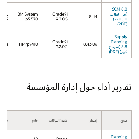
SCM 8.8
(من الطلب
Oracle9i
IBM System
IX 5L
8.44
إلى النقد)
9.2.0.5
p5 570
V5.3
(PDF)
Supply
Oracle9i
Planning
X 11i
HP rp7410
8.43.06
8.8 (نموذج
9.2.0.2
كبير) (PDF)
تقارير أداء حول إدارة المؤسسة
منتج
إصدار
قاعدة البيانات
خادم
نظام ا
Planning
HP
Oracle