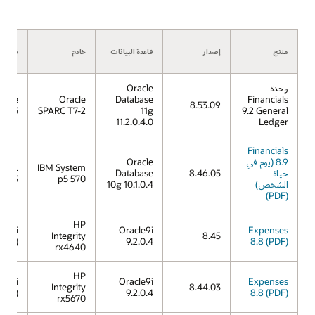
منتج
إصدار
قاعدة البيانات
خادم
نظام ا
وحدة
Oracle
racle
Oracle
Database
Financials
8.53.09
s 11.3
SPARC T7-2
11g
9.2 General
11.2.0.4.0
Ledger
Financials
8.9 (يوم في
Oracle
IX 5L
IBM System
حياة
8.46.05
Database
V5.3
p5 570
الشخص)
10g 10.1.0.4
(PDF)
HP
X 11i
Oracle9i
Expenses
Integrity
8.45
11.23)
9.2.0.4
8.8 (PDF)
rx4640
HP
X 11i
Oracle9i
Expenses
Integrity
8.44.03
11.23)
9.2.0.4
8.8 (PDF)
rx5670