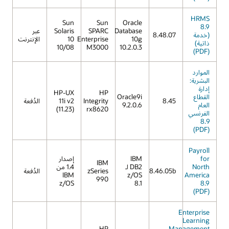
HRMS
Sun
Sun
Oracle
8.9
Database
SPARC
Solaris
عبر
(خدمة
8.48.07
10g
Enterprise
10
الإنترنت
ذاتية)
10/08
M3000
10.2.0.3
(PDF)
الموارد
البشرية:
إدارة
HP-UX
HP
القطاع
Oracle9i
8.45
Integrity
11i v2
الدُفعة
العام
9.2.0.6
(11.23)
rx8620
الفرنسي
8.9
(PDF)
Payroll
for
IBM
إصدار
IBM
North
DB2 لـ
1.4 من
8.46.05b
zSeries
الدُفعة
IBM
z/OS
America
990
z/OS
8.1
8.9
(PDF)
Enterprise
Learning
HP
Management