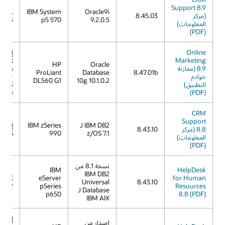
Support 8.9
IX 5L
IBM System
Oracle9i
(مركز
8.45.03
V5.3
p5 570
9.2.0.5
المعلومات)
(PDF)
Online
إصدار
osoft
Marketing
HP
Oracle
8.9 (مقارنة
dows
ProLiant
Database
8.47.01b
خوادم
erver
DL560 G1
10g 10.1.0.2
التطبيق)
2003
prise
(PDF)
CRM
Support
IBM DB2 لـ
IBM zSeries
8.8 (مركز
8.43.10
z/OS
990
z/OS 7.1
المعلومات)
(PDF)
نسخة 8.1 من
IBM
HelpDesk
IBM DB2
 AIX
eServer
for Human
Universal
8.43.10
V5.2
pSeries
Resources
Database لـ
p650
8.8 (PDF)
IBM AIX
إصدار
إصدار من