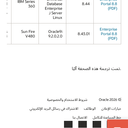
IBM Series
nced
Database
8.44
Portal 8.8
360
erver
Enterprise
(PDF)
Server لـ
/i686
Linux
Enterprise
laris
Sun Fire
Oracle9i
8.43.01
Portal 8.8
8
V480
9.2.0.2.0
(PDF)
.تمت ترجمة هذه الصحفة آليًا
© 2026 Oracle
شروط الاستخدام والخصوصية
خيارات الإعلان
الوظائف
الاشتراك في رسائل البريد الإلكتروني
خط المساعدة للتكامل
الاتصال بنا
YouTube
LinkedIn
Facebook
X