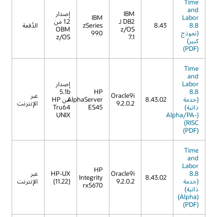
Time
and
IBM
إصدار
IBM
Labor
DB2 لـ
1.2 من
8.8
8.43
zSeries
الدُفعة
OBM
z/OS
(نموذج
990
z/OS
7.1
كبير)
(PDF)
Time
and
Labor
إصدار
5.1b
HP
8.8
Oracle9i
عبر
(خدمة
8.43.02
AlphaServer
من HP
9.2.0.2
الإنترنت
ذاتية)
ES45
Tru64
UNIX
(Alpha/PA-
RISC)
(PDF)
Time
and
Labor
HP
8.8
Oracle9i
HP-UX
عبر
Integrity
8.43.02
(خدمة
9.2.0.2
(11.22)
الإنترنت
rx5670
ذاتية)
(Alpha)
(PDF)