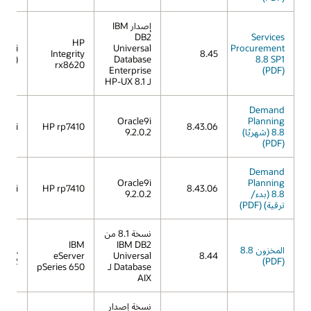
إصدار IBM
DB2
Services
HP
X 11i
Universal
Procurement
Integrity
8.45
11.23)
Database
8.8 SP1
rx8620
Enterprise
(PDF)
لـ HP-UX 8.1
Demand
Oracle9i
Planning
X 11i
HP rp7410
8.43.06
8.8 (شهريًا)
9.2.0.2
(PDF)
Demand
Oracle9i
Planning
X 11i
HP rp7410
8.43.06
8.8 (بدء/
9.2.0.2
ترقية) (PDF)
نسخة 8.1 من
IBM
IBM DB2
المخزون 8.8
IX 5L
eServer
Universal
8.44
V5.2
(PDF)
Database لـ
pSeries 650
AIX
نسخة إصدار