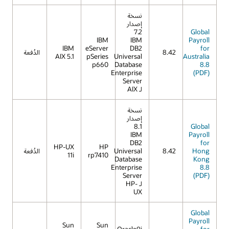
نسخة
إصدار
7.2
Global
IBM
IBM
Payroll
IBM
eServer
DB2
for
8.42
الدُفعة
AIX 5.1
pSeries
Universal
Australia
p660
Database
8.8
Enterprise
(PDF)
Server
لـ AIX
نسخة
إصدار
8.1
Global
IBM
Payroll
DB2
for
HP-UX
HP
Hong
8.42
Universal
الدُفعة
11i
rp7410
Database
Kong
Enterprise
8.8
Server
(PDF)
لـ HP-
UX
Global
Payroll
Sun
Sun
Oracle9i
for