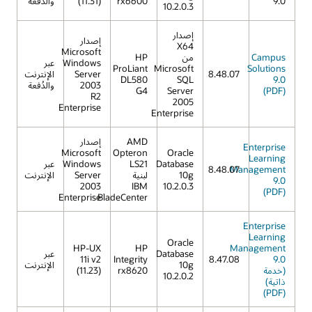
9.0
rx6600
(11.31)
والدُفعة
10.2.0.3
إصدار
إصدار
X64
Microsoft
Campus
من
HP
Windows
عبر
ProLiant
Microsoft
Solutions
8.48.07
Server
الإنترنت
DL580
SQL
9.0
2003
والدُفعة
G4
Server
(PDF)
R2
2005
Enterprise
Enterprise
AMD
إصدار
Enterprise
Microsoft
Opteron
Oracle
Learning
Database
LS21
Windows
عبر
8.48.07
Management
10g
لبنية
Server
الإنترنت
9.0
2003
IBM
10.2.0.3
(PDF)
Enterprise
BladeCenter
Enterprise
Learning
Oracle
HP-UX
HP
Management
Database
عبر
11i v2
Integrity
8.47.08
9.0
10g
الإنترنت
(خدمة
rx8620
(11.23)
10.2.0.2
ذاتية)
(PDF)