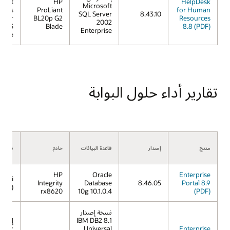
osoft
HP
HelpDesk
Microsoft
dows
ProLiant
for Human
SQL Server
8.43.10
erver
BL20p G2
Resources
2002
2003
Blade
8.8 (PDF)
Enterprise
prise
تقارير أداء حلول البوابة
منتج
إصدار
قاعدة البيانات
خادم
نظام ا
HP
Oracle
Enterprise
X 11i
Integrity
Database
8.46.05
Portal 8.9
11.23)
rx8620
10g 10.1.0.4
(PDF)
نسخة إصدار
8.1 IBM DB2
Linux
Universal
Enterprise