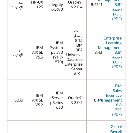
Oracle9i
HP-UX
عبر
Integrity
8.43.11
8.81
9.2.0.4
11.23
الإنترنت
(خدمة
rx5670
ذاتية)
(PDF)
نسخة
إصدار
Enterprise
8.1.5
IBM
Learning
IBM
IBM
System
Management
DB2
عبر
AIX 5L
p5 570
8.43
8.81
Universal
الإنترنت
(خدمة
(9117-
V5.3
Database
ذاتية)
570)
Enterprise
(PDF)
Server
لـ AIX
EIM
Sales
IBM
IBM
Incentive
eServer
Oracle9i
Management
8.44
AIX 5L
الدُفعة
pSeries
9.2.0.5
V5.2
8.8
630
SP2
(PDF)
Global
Payroll