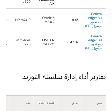
p690
AIX
General
Oracle9i
Ledger 8.4
X 11i
HP rp7410
8.43
(مع تحرير
9.2.0.2
مجمع) (PDF)
General
Ledger 8.4
IBM DB2 لـ
IBM zSeries
8.42.02
(مع تحرير
z/OS 7.1
990
z/OS
مجمع) (PDF)
تقارير أداء إدارة سلسلة التوريد
منتج
إصدار
قاعدة البيانات
خادم
نظام ا