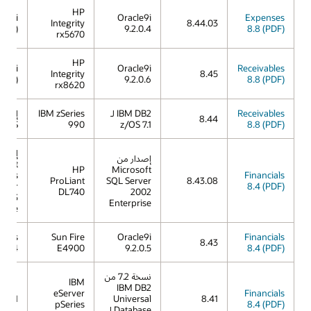
HP
X 11i
Oracle9i
Expenses
Integrity
8.44.03
11.23)
9.2.0.4
8.8 (PDF)
rx5670
HP
X 11i
Oracle9i
Receivables
Integrity
8.45
11.23)
9.2.0.6
8.8 (PDF)
rx8620
Receivables
IBM DB2 لـ
IBM zSeries
8.44
z/OS
990
z/OS 7.1
8.8 (PDF)
إصدار
إصدار من
osoft
HP
Microsoft
dows
Financials
ProLiant
SQL Server
8.43.08
erver
8.4 (PDF)
DL740
2002
2003
Enterprise
prise
laris
Sun Fire
Oracle9i
Financials
8.43
4/04
E4900
9.2.0.5
8.4 (PDF)
نسخة 7.2 من
IBM
IBM DB2
eServer
Financials
X 5.1
Universal
8.41
pSeries
8.4 (PDF)
Database لـ