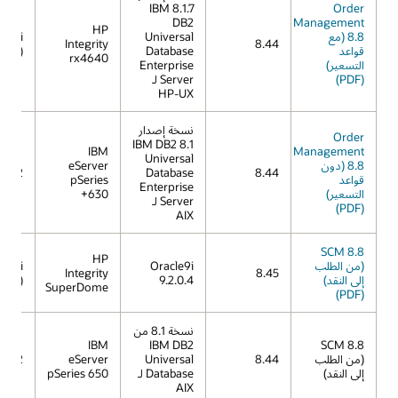
8.1.7 IBM
Order
DB2
Management
HP
8.8 (مع
Universal
X 11i
Integrity
8.44
قواعد
Database
11.23)
rx4640
التسعير)
Enterprise
(PDF)
Server لـ
HP-UX
نسخة إصدار
Order
8.1 IBM DB2
IBM
Management
Universal
8.8 (دون
eServer
X 5.2
Database
8.44
قواعد
pSeries
Enterprise
التسعير)
630+
Server لـ
(PDF)
AIX
SCM 8.8
HP
(من الطلب
Oracle9i
X 11i
Integrity
8.45
إلى النقد)
9.2.0.4
11.23)
SuperDome
(PDF)
نسخة 8.1 من
IBM
IBM DB2
SCM 8.8
(من الطلب
8.44
Universal
eServer
X 5.2
إلى النقد)
Database لـ
pSeries 650
AIX