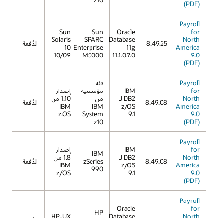
(PDF)
Payroll
Sun
Sun
Oracle
for
Solaris
SPARC
Database
North
8.49.25
الدُفعة
10
Enterprise
11g
America
10/09
M5000
11.1.0.7.0
9.0
(PDF)
Payroll
فئة
for
IBM
مؤسسية
إصدار
North
DB2 لـ
من
1.10 من
8.49.08
الدُفعة
IBM
IBM
z/OS
America
z.OS
System
9.1
9.0
z10
(PDF)
Payroll
for
IBM
إصدار
IBM
North
DB2 لـ
1.8 من
8.49.08
zSeries
الدُفعة
IBM
z/OS
America
990
z/OS
9.1
9.0
(PDF)
Payroll
Oracle
for
HP
HP-UX
Database
North