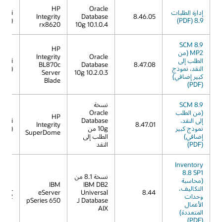
HP
Oracle
إدارة الطلبات
X 11i
Integrity
Database
8.46.05
11.23)
8.9 (PDF)
rx8620
10g 10.1.0.4
SCM 8.9
HP
MP2 (من
Integrity
Oracle
الطلب إلى
X 11i
BL870c
Database
8.47.08
النقد، نموذج
11.23)
Server
10g 10.2.0.3
كبير إضافي)
Blade
(PDF)
SCM 8.9
نسخة
(من الطلب
Oracle
HP
إلى النقد،
Database
X 11i
Integrity
8.47.01
نموذج كبير
10g من
11.23)
SuperDome
إضافي)
الطلب إلى
(PDF)
النقد
Inventory
8.8 SP1
نسخة 8.1 من
(محاسبة
IBM
IBM DB2
التكاليف،
IX 5L
eServer
Universal
8.44
وحدات
V5.2
Database لـ
pSeries 650
الأعمال
AIX
المتعددة)
(PDF)