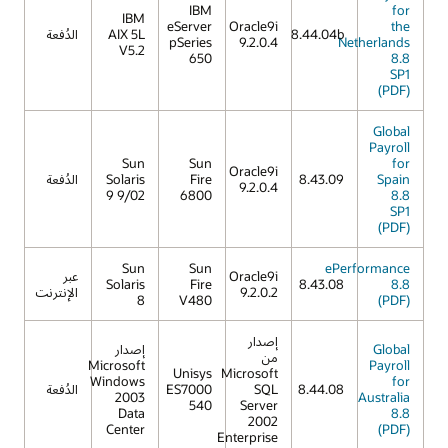
IBM
for
IBM
eServer
Oracle9i
the
8.44.04b
AIX 5L
الدُفعة
pSeries
9.2.0.4
Netherlands
V5.2
650
8.8
SP1
(PDF)
Global
Payroll
Sun
Sun
for
Oracle9i
Spain
8.43.09
Fire
Solaris
الدُفعة
9.2.0.4
9 9/02
6800
8.8
SP1
(PDF)
Sun
Sun
ePerformance
Oracle9i
عبر
Solaris
Fire
8.43.08
8.8
9.2.0.2
الإنترنت
8
V480
(PDF)
إصدار
Global
إصدار
من
Microsoft
Payroll
Unisys
Microsoft
Windows
for
8.44.08
SQL
ES7000
الدُفعة
2003
Australia
540
Server
Data
8.8
2002
Center
(PDF)
Enterprise