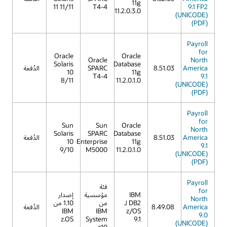
11g
11 11/11
T4-4
9.1 FP2
11.2.0.3.0
(UNICODE)
(PDF)
Payroll
for
Oracle
Oracle
Oracle
North
Solaris
Database
America
8.51.03
SPARC
الدُفعة
10
11g
T4-4
9.1
8/11
11.2.0.1.0
(UNICODE)
(PDF)
Payroll
for
Sun
Sun
Oracle
North
Solaris
SPARC
Database
America
8.51.03
الدُفعة
10
Enterprise
11g
9.1
9/10
M5000
11.2.0.1.0
(UNICODE)
(PDF)
Payroll
فئة
for
IBM
مؤسسية
إصدار
North
DB2 لـ
من
1.10 من
America
8.49.08
الدُفعة
IBM
IBM
z/OS
9.0
z.OS
System
9.1
(UNICODE)
z10