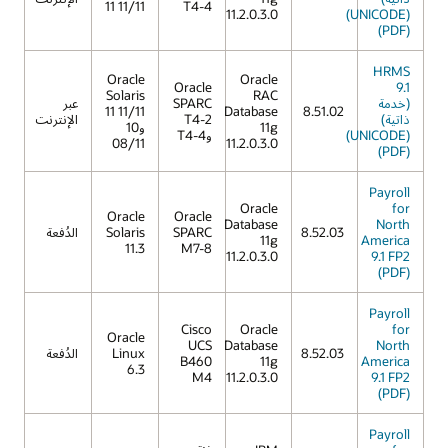
11 11/11
T4-4
11.2.0.3.0
(UNICODE)
(PDF)
HRMS
Oracle
Oracle
Oracle
9.1
Solaris
RAC
(خدمة
SPARC
عبر
11 11/11
Database
8.51.02
ذاتية)
T4-2
الإنترنت
11g
و10
(UNICODE)
وT4-4
08/11
11.2.0.3.0
(PDF)
Payroll
Oracle
for
Oracle
Oracle
Database
North
8.52.03
SPARC
Solaris
الدُفعة
11g
America
11.3
M7-8
11.2.0.3.0
9.1 FP2
(PDF)
Payroll
Cisco
Oracle
for
Oracle
UCS
Database
North
8.52.03
Linux
الدُفعة
B460
11g
America
6.3
M4
11.2.0.3.0
9.1 FP2
(PDF)
Payroll