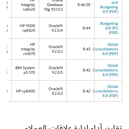
X 11i
and
Integrity
Database
8.46.05
11.23)
Budgeting
rx8620
10g 10.1.0.3
8.9 (PDF)
Budgeting
X 11i
HP 9000
Oracle9i
8.44
8.8 SP2
(11.11)
rp8420
9.2.0.4
(PDF)
HP
Global
P-UX
Oracle9i
Integrity
8.43
Consolidations
11.22)
9.2.0.2
rx5670
8.8 (PDF)
Global
IX 5L
IBM System
Oracle9i
8.42
Consolidations
V5.3
p5 570
9.2.0.5
8.8 (PDF)
Global
Oracle9i
X 11i
HP rp8400
8.42
Consolidations
9.2.0.2
8.8 (PDF)
تقارير أداء إدارة علاقات العملاء