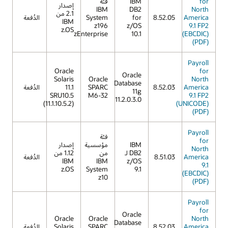
for
IBM
فئة
إصدار
IBM
DB2
North
2.1 من
America
8.52.05
for
System
الدُفعة
IBM
z196
z/OS
9.1 FP2
z.OS
zEnterprise
10.1
(EBCDIC)
(PDF)
Payroll
Oracle
for
Oracle
Solaris
Oracle
North
Database
America
8.52.03
SPARC
11.1
الدُفعة
11g
SRU10.5
M6-32
9.1 FP2
11.2.0.3.0
(11.1.10.5.2)
(UNICODE)
(PDF)
Payroll
فئة
for
IBM
مؤسسية
إصدار
North
DB2 لـ
من
1.12 من
America
8.51.03
الدُفعة
IBM
IBM
z/OS
9.1
z.OS
System
9.1
(EBCDIC)
z10
(PDF)
Payroll
for
Oracle
Oracle
Oracle
North
Database
America
8.52.03
SPARC
Solaris
الدُفعة