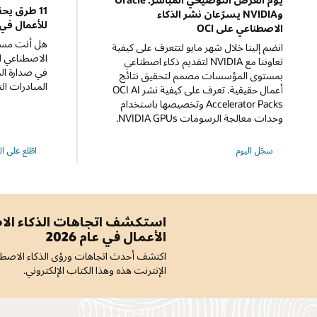
11 طرق يح
وNVIDIA يسرّعان نشر الذكاء
للأعمال في عام 2026—
الاصطناعي على OCI
هل أنت مستع
انضم إلينا خلال شهر مايو لتتعرف على كيفية
الاصطناعي ا
تعاوننا مع NVIDIA لتقديم ذكاء اصطناعي
في صدارة الم
بمستوى المؤسسات مصمم لتحقيق نتائج
المبادرات الت
أعمال حقيقية. تعرف على كيفية نشر OCI AI
Accelerator Packs وتخصيصها باستخدام
وحدات معالجة الرسومات NVIDIA GPUs.
في
حول
سجّل اليوم
اطّلع على ا
يوم
11
العرض
طريقة
التوضيحي
سيحقق
المباشر:
بها
Oracle
الذكاء
وNVIDIA
الاصطناعي
يسرّعان
قيمة
استكشف اتجاهات الذكاء الا
نشر
للأعمال
الأعمال في عام 2026
الذكاء
في
الاصطناعي
عام
اكتشف أحدث اتجاهات ورؤى الذكاء الاصطن
على
2026
OCI
وما
الإنترنت هذه وهذا الكتاب الإلكتروني.
بعده