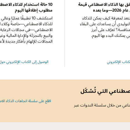
قق بها الذكاء الاصطناعي قيمة
‏10 حالة استخدام للذكاء الاصط
وما بعده
مطلوب إطلاقها اليوم
د لمعرفة كيف يمكن للذكاء
استكشف 10 تطبيقًا عمليًا وعالي
لتوليدي أن يساعدك على البقاء
للذكاء الاصطناعي—خاصةً وكلاء ال
نافسة؟ تعرّف على أبرز
الاصطناعي—في مجالات الرعاية 
ي يمكنك البدء بها اليوم.
والبيع بالتجزئة والإدارة المالية وغ
المجالات للإلهام بأفكار جديدة لأع
10
لكتاب الإلكتروني
الوصول إلى الكتاب الإلكتروني حول
حالة
استخدام
للذكاء
الاصطناعي
المطلوب
إطلاقها
اليوم
صطناعي التي تُشكّل
اطّلع على سلسلة اتجاهات الذكاء الا
اعي من خلال سلسلة الندوات عبر