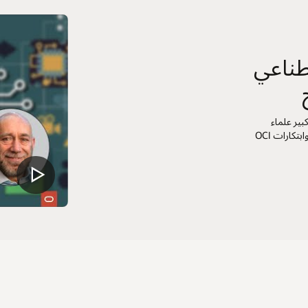
طناعي
 براديب فنسنت وكبير علماء
البيانات في OCI دان روث لمناقشة اتجاهات الذكاء الاصطناعي التوليدي وابتكارات OCI