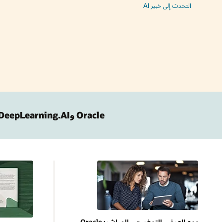
التحدث إلى خبير AI‏
Oracle وDeepLearning.AI تطلقان دورة جديدة حول ذاكرة الوكلاء لمطوري الذكاء الاصطناعي
يوم العرض التوضيحي المباشر: Oracle