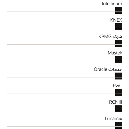
Intellinum
KNEX
شركة KPMG
Mastek
خدمات Oracle
PwC
RChilli
Trinamix