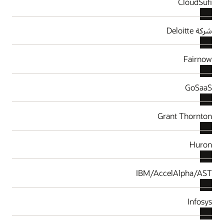
CloudSufi
شركة Deloitte
Fairnow
GoSaaS
Grant Thornton
Huron
IBM/AccelAlpha/AST
Infosys