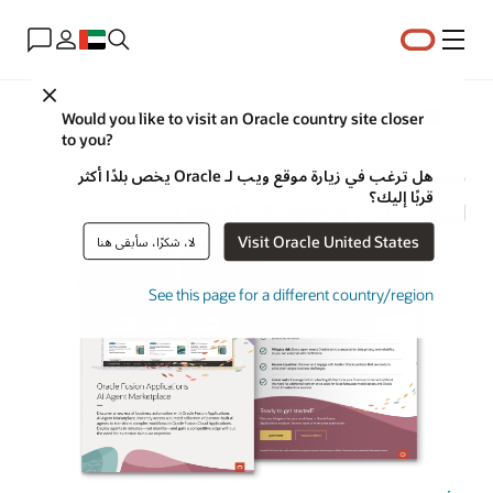
القائمة
Close
Oracle AI لتطبيقات Fusion
Would you like to visit an Oracle country site closer
to you?
سوق وكلاء الذكاء الاصطناعي
هل ترغب في زيارة موقع ويب لـ Oracle يخص بلدًا أكثر
قربًا إليك؟
لتطبيقات Oracle Fusion
Visit Oracle United States
لا، شكرًا، سأبقى هنا
See this page for a different country/region