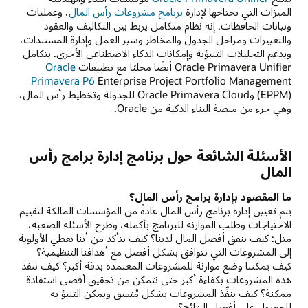
الميزات التي تحتاجها لإدارة
برنامج مشروعات رأس المال
، وعمليات
وبيانات الحافظات. إنه نظام متكامل يربط بين التكاليف والعقود
والتغييرات ومراحل الجدول والمخاطر وسير العمل وإدارة المستندات،
ويدعم التحليلات التنبؤية وإمكانات الذكاء الاصطناعي الأخرى. يتكامل
Oracle Primavera Unifier أيضًا محليًا مع تطبيقات
Oracle
Primavera P6
Enterprise Project Portfolio Management
(EPPM) وOracle Primavera Cloud للجدولة وتخطيط رأس المال،
وهي جزء من منصة البناء الذكية من Oracle.
الأسئلة الشائعة حول برنامج إدارة برامج رأس
المال
ما المقصود بإدارة برامج رأس المال؟
يتم تعيين إدارة برنامج رأس المال عادةً من المؤسسات المالكة لتقييم
الاحتياجات وطلب الموازنة للبرنامج بأكمله، وطرح الأسئلة الصعبة،
مثل: كيف ننفق أفضل المال لدينا؟ كيف نتأكد من أننا نعطي الأولوية
إلى المشروعات التي تتوافق بشكل أفضل مع أهدافنا التنظيمية؟
كيف يمكننا وضع موازنة للمشروعات المعتمدة بدقة أكبر؟ كيف ننفذ
هذه المشروعات بكفاءة أكبر حتى نتمكن من تحقيق أقصى استفادة
ممكنة؟ كيف ننفِّذ المشروعات بشكل مُتسق ويمكن التنبؤ به
للحصول على أفضل النتائج؟