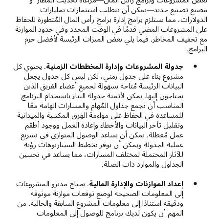
مصنع تصنيع جديد—يمكن أن تتطلب استثمارات بمليارات
الدولارات، مما يستلزم برامج إدارة برامج رأس المال المُتطورة للحفاظ
على المشروعات المضي قدمًا في الوقت المحدد وفي حدود الموازنة
مع تخفيف المخاطر. فيما يلي بعض الميزات الرئيسة لأفضل حزم
البرامج.
جدولة المشروعات وإدارة المخططات الزمنية
. يحتوي كل
مشروع بناء على جدول زمني، لكن ليس كل جدول يجعل
البيانات الرئيسة مُتاحة بسهولة لجميع أعضاء الفريق الذين
يحتاجون إليها. يمكن لأتمتة جدولة البناء باستخدام البرنامج
المناسب أن تجمع جداول المُهام والمسارات الهامة معًا
للمساعدة في الحفاظ على مواءمة الفِرق المكتبية والميدانية
وتقليل تأخر البيانات والأخطاء وإعادة العمل ووجود أطقم
عمل مُعطلة. يمكن أن يساعد الوصول المتوازي في تسريع
عملية الجدولة ويمكن أن يوفر تخطيط السيناريوهات رؤية
للآثار المحتملة لمختلف المسارات، مما يساعد في تحسين
الجداول والموارد ذات الصلة.
إعداد الموازنات والإدارة المالية
. يحتاج مديرو المشروعات
إلى المعلومات الصحيحة لوضع توقعات موازنة موثوقة
ودقيقة استنادًا إلى معلومات المشروع السابقة والحالية. من
المهم أن يكون لديك برنامج للوصول إلى المعلومات