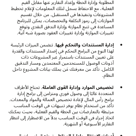
المطلوبة وإدارة الخطة وإعداد التقارير عنها مقابل القيم
الفعلية، مع الاحتفاظ بسجل لتلك المعلومات لإعلام تخطيط
المشروعات وتنفيذها في المستقبل. من خلال تقسيم
الموازنات إلى رموز التكلفة والتخصصات، يمكن للبرنامج
المساعدة في تتبع الموازنة وإدارة التدفق النقدي وتوقع
تغييرات الموازنة وإدارة تغييرات العقود بصورة شبه آنية.
إدارة المستندات والتحكم فيها
. تتضمن الميزات الرئيسة
لهذا النوع من البرامج التحكم في إصدار المستندات والقدرة
على تعيين المستندات باستمرار عبر المشروعات ذات
أذونات الوصول للمستخدمين المعتمدين ومسار التدقيق
الكامل. تأكد من معرفتك مَن يملك بيانات المشروع داخل
النظام.
تخصيص الموارد وإدارة القوى العاملة
. تحتاج الأطراف
المتعددة غالبًا إلى وصول فوري ومتزامن إلى برامج إدارة
برامج رأس المال لإعادة تخصيص العمالة والمواد والمعدات.
تأكد من استخدام نظام يوفر تنبيهات في الوقت المناسب
مرتبطة بالتعارضات بين الخطة والقيم الفعلية، بحيث يمكنك
اتخاذ إجراء في الوقت المناسب بدلاً من الاضطرار إلى انتظار
التقارير الأسبوعية أو الشهرية.
أدوات الامتثال وإدارة المخاطر
. تحتاج المؤسسات إلى