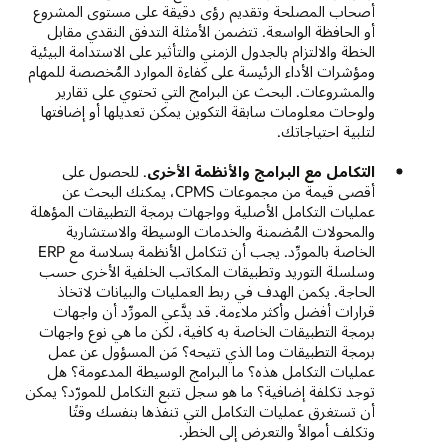
أصحاب المصلحة وتقديم رؤى دقيقة على مستوى المشروع
أو الحافظة الواسعة. تتضمن الأمثلة التدفق النقدي مقابل
الخطة والالتزام بالجدول الزمني والتأثير على الاستدامة البيئية
ومؤشرات الأداء الرئيسة على كفاءة الموارد المُخصصة للمهام
والمشروعات. البحث عن البرامج التي تحتوي على تقارير
ولوحات معلومات سابقة التكوين يمكن تعديلها أو إضافتها
لتلبية احتياجاتك.
التكامل مع البرامج والأنظمة الأخرى
. للحصول على
أقصى قيمة من مجموعات CPMS، يمكنك البحث عن
عمليات التكامل الأصلية وواجهات برمجة التطبيقات المؤهلة
والمحولات المُضمنة والخدمات الوسيطة والاستشارية
الخاصة بالمورِّد. يجب أن تتكامل الأنظمة بسلاسة مع ERP
وسلسلة التوريد وتطبيقات المكاتب الخلفية الأخرى حسب
الحاجة. يكمن الهدف في ربط العمليات والبيانات لاتخاذ
قرارات أفضل وأكثر ملاءمة. قد يدَّعي المورِّد أن واجهات
برمجة التطبيقات الخاصة به كافية، لكن ما هي نوع واجهات
برمجة التطبيقات وما الذي تتيحه؟ مَن المسؤول عن عمل
عمليات التكامل هذه؟ ما البرامج الوسيطة المدعومة؟ هل
توجد تكلفة إضافية؟ ما هو سجل تتبع التكامل للمورّد؟ يمكن
أن تستغرق عمليات التكامل التي تنفذها بنفسك وقتًا
وتكلف أموالاً والتعرض إلى الخطر.