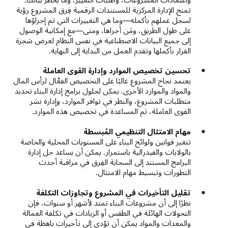
تمنح الإدارة المركزية للمستندات الرقمية فِرق المشروع رؤية
لسجل عملهم بأكمله—وما هي التغييرات التي تم إجراؤها
على طول الطريق، ومَن أجراها، ومتى—مع إمكانية الوصول
إلى جميع البيانات الاصطناعية في نفس النظام لعرض شجرة
القرار بأكملها وتقدم العمل من البداية إلى النهاية.
تحسين تخصيص الموارد وإدارة القوى العاملة
يعتمد نجاح المشروع غالبًا على التخصيص الفعَّال لرأس المال
والمواد والموارد الأخرى. يمكن لحلول برامج إدارة البناء تحديد
متطلبات المشروع، والنظر في توافر الموارد، وإدارة نشر
القوى العاملة، ثم المساعدة في تخصيص هذه الموارد.
مهام الامتثال التنظيمي المُبسطة
تتغير قوانين ولوائح البناء على المستويات المحلية والخاصة
بالولايات والفيدرالية باستمرار. يمكن أن يساعد حل إدارة
البرامج المستند إلى السحابة الفِرق في مراقبة أحدث
التطورات وتبسيط مهام الامتثال.
تقليل التأخيرات في المشروع وتجاوزات التكلفة
نظرًا إلى أن مشروعات البناء تمتد لأشهر أو سنوات، فإن
التحولات الهائلة في الطقس أو الزيادات في تكلفة العمالة
والمعدات والمواد يمكن أن تؤدي إلى تأخيرات باهظة في