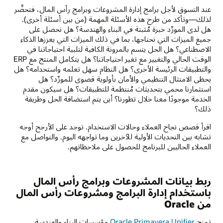
عند التسوق لأجل برامج إدارة المشروعات وبرامج رأس المال، فتحضَّر
لذلك—وتأكد من طرح هذه الأسئلة المهمة (من بين أسئلة أخرى).
هل لدى المورِّد خبرة مُثبتة في البناء والهندسة؟ هل نحصل على
جميع الميزات التي نحتاجها، بما في ذلك الميزات التي يعززها الذكاء
الاصطناعي؟ هل الحل يتسم بالمرونة الكافية لتلبية احتياجاتنا في
الوقت الحالي والتغيير مع تغير احتياجاتنا؟ هل يتكامل المنتج مع ERP
والتطبيقات الرئيسة الأخرى؟ هل النظام سهل تعلمه واستخدامه؟ هل
يحظى الامتثال التنظيمي والأمان بأولوية قصوى للمورِّد؟ هل
استثمارنا محمي بتحديثات مُنتظمة للتطبيقات؟ هل سيكون مقدم
الخدمة موجودًا معنا خلال تطورنا؟ أين يتم استضافة الحل وطريقة
ذلك؟
اقرأ قصص نجاح العملاء وحالات الاستخدام. توجد على الأرجح أوجه
تشابه بين التحديات الأولية للآخرين وما تواجهه اليوم. والتواصل مع
العملاء الحاليين للبرنامج للحصول على ملاحظاتهم.
ربط بيانات المشروعات وبرامج رأس المال
باستخدام إدارة البرامج ومشروعات رأس المال
من Oracle
تمنح
Oracle Primavera Unifier
مؤسسات البناء والهندسة