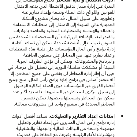
القدرة على إدارة مسار تدقيق الأنشطة الذي يدعم الامتثال
للقوانين واللوائح ذات الصلة وتتبعه وإعداد تقارير عنه
وتطويره. على سبيل المثال، قد يحتاج مشروع السكك
الحديدية عالي السرعة إلى الامتثال إلى متطلبات الاستدامة
والعمالة والهندسة والمتطلبات المحلية والخاصة بالولايات
والفيدرالية، بالإضافة إلى إثبات أن المخصصات المُحددة من
التمويل تحولت إلى أنشطة مُحددة. يمكن أن تساعد أنظمة
إدارة برامج رأس المال المؤسسات على تلبية هذه المتطلبات
وإعداد تقارير عنها. تقع المخاطر على مستوى الحافظة
والبرنامج والمشروعات، ويمكن أن تؤدي الظروف الجوية
السيئة أو مشكلات سلسلة التوريد إلى تعطيل كل مرحلة. في
حين أن إطار إدارة المخاطر لن يقضي على جميع المخاطر، إلا
أنه عنصر أساس في برامج إدارة برامج رأس المال. منح جميع
أعضاء الفريق عبر المؤسسات ذوي الصلة إمكانية الوصول
إلى سجل مركزي للمخاطر عبر المشروعات لتحديد أكبر عدد
ممكن من المخاطر وتسجيلها وحصرها. يمكن تضمين
المخاطر المحددة في مشروع واحد في مشروعات مماثلة.
إمكانات إعداد التقارير والتحليلات
. تساعد أفضل أدوات
إدارة برامج رأس المال المديرين في إعداد تقارير وتحليل
مجموعة واسعة من البيانات المالية والجدولة والتشغيلية
ومؤشرات الأداء الرئيسة وغيرها، مع الحفاظ على تحديث