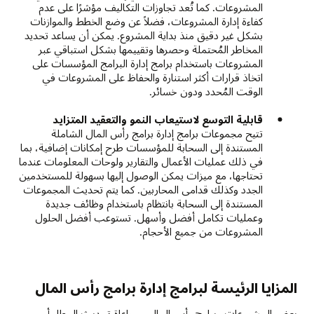
المشروعات. كما تُعد تجاوزات التكاليف مؤشرًا على عدم
كفاءة إدارة المشروعات، فضلاً عن وضع الخطط والموازنات
بشكل غير دقيق منذ بداية المشروع. يمكن أن يساعد تحديد
المخاطر المُحتملة وحصرها وتقييمها بشكل استباقي عبر
المشروعات باستخدام برامج إدارة البرامج المؤسسات على
اتخاذ قرارات أكثر استنارة والحفاظ على المشروعات في
الوقت المُحدد ودون خسائر.
قابلية التوسع لاستيعاب النمو والتعقيد المتزايد
تتيح مجموعات برامج إدارة برامج رأس المال الشاملة
المستندة إلى السحابة للمؤسسات طرح إمكانات إضافية، بما
في ذلك عمليات الأعمال والتقارير ولوحات المعلومات عندما
تحتاجها، مع ميزات يمكن الوصول إليها بسهولة للمستخدمين
الجدد وكذلك قدامى المحاربين. كما يتم تحديث المجموعات
المستندة إلى السحابة بانتظام باستخدام وظائف جديدة
وعمليات تكامل أفضل وأسهل. تستوعب أفضل الحلول
المشروعات من جميع الأحجام.
المزايا الرئيسة لبرامج إدارة برامج رأس المال
بعض المشروعات وبرامج رأس المال—مراعاة تحديث المطار أو