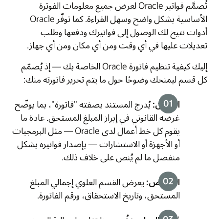
تُصمَّم فواتير Oracle لعرض جميع معلومات الفوترة
الأساسية بشكل واضح وسهل القراءة. كما توفّر Oracle
أدوات تتيح لك الوصول إلى فواتيرك ودفعها وطلب
تعديلات عليها في أي وقت ومن أي مكان ومن أي جهاز.
إليك كيفية تنظيم فاتورة Oracle الخاصة بك — إذ يُصمّم
كل قسم ليمنحك وضوحًا حول ما يتم تحرير فاتورته منك:
العنوان:
يُدرج المستند بصفته "فاتورة"، بما يوضّح
غرضه القانوني في إبراز المبلغ المستحق. عادة ما
يقوم كل خط أعمال لدى Oracle — مثل البرمجيات
أو الأجهزة أو الاستشارات — بإصدار فواتيره بشكل
منفصل ما لم يُنص على خلاف ذلك.
الملخّص:
يعرض القسم العلوي إجمالي المبلغ
المستحق، وتاريخ الاستحقاق، ورقم الفاتورة.