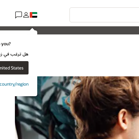
o you?
هل ترغب في زيارة موقع ويب لـ e
nited States
t country/region