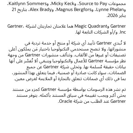
مجموعات Source to Pay، وMicky Keck، وKaitlynn Sommers،
وLynne Phelan، وMagnus Bergfors، وAlex Brady، بتاريخ 21
يناير 2026.
Gartner وMagic Quadrant هما علامتان تجاريتان لشركة Gartner،
Inc. و/أو الشركات التابعة لها.
لا تُبدي Gartner تأييد أي شركة أو منتج أو خدمة تردية في
منشوراتها، ولا تنصح مستخدمي التكنولوجيا باختيار مَن يملكون أعلى
تصنيفات أو غيرها من الألقاب. وتتألف منشورات Gartner من وجهة
نظر مؤسسة Gartner للأعمال والتكنولوجيا وينبغي ألا تُفسَّر على أنها
بيانات حقيقة مُسلمة بها. وتخلي شركة Gartner عن جميع
الضمانات، سواء كانت صادرة أو ضمنية، فيما يتعلق بهذا المنشور،
بما في ذلك أي ضمانات تتعلق بالتجارة أو الملاءمة لغرض معين.
تم نشر هذه الرسومات بواسطة مؤسسة Gartner كجزء من مستند
بحثي أكبر ويجب تقييمه في سياق المستند بأكمله.‬ يتوفر مستند
Gartner عند الطلب من شركة Oracle.