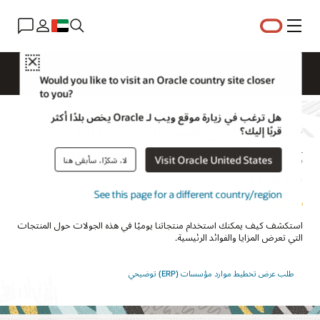
القائمة
Close
نظرة عامة
ERP للمجالات
ما الجديد؟
رؤى الأعمال
Would you like to visit an Oracle country site closer
to you?
هل ترغب في زيارة موقع ويب لـ Oracle يخص بلدًا أكثر
جولات حول منتجات Oracle
قربًا إليك؟
Enterprise Resource Planning
Visit Oracle United States
لا، شكرًا، سأبقى هنا
‏(ERP)
See this page for a different country/region
استكشف كيف يمكنك استخدام منتجاتنا يوميًا في هذه الجولات حول المنتجات
التي تعرض المزايا والفوائد الرئيسية.
طلب عرض تخطيط موارد مؤسسات (ERP) توضيحي