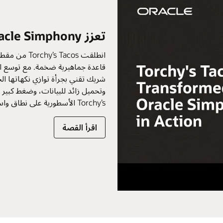
تعزز Oracle Simphony رحلة نمو Torchy’s Tacos
شريك تقني بجرأة توازي نكهاتها ا
وتحميل زائد للبيانات، وضغط كبير ع
Torchy’s الأسطورية على نطاق واسع، تحول الفريق إلى نظام Oracle Simphony POS.
اقرأ القصة