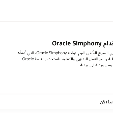
Oracl
وفِّر المرونة التي تحتاجها شركتك للازدهار في المشهد التنافسي السريع الخُطى اليوم. تواجه Oracle Simphony، التي أنشأها
خبراء المطاعم التحديات الأساسية للمشغلين: السرعة والموثوقية وسير العمل البديهي والكفاءة. باستخدام منصة Oracle
بدأ الآن