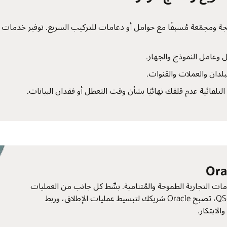
نشر سريعة. وحدات طرفية ومحطات POS مُدمجة ومجمّعة مُسبقًا مع حوامل أو دعامات للتركيب السريع.
ل وعامل النموذج والجهاز.
بلدان والعملات والقنوات.
 التلقائية عدم قلقك نهائيًا بشأن وقت التعطل أو فقدان البيانات.
وة تكامل للعلامات التجارية الطموحة والمُتنامية. بسِّط كل جانب من العمليات
وقدم الخدمة للضيوف أسرع وأذكى. مع تطور اتجاهات QSR، تصبح Oracle شريكك لتبسيط عمليات الإطلاق، وربط
لابتكار.