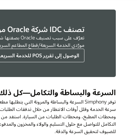
تصنف IDC شركة Oracle من بين رواد منافذ البيع (POS) للخدمة السريعة
مورّدي الخدمة السريعة/قطاع المطاعم السريعة لع
الوصول إلى تقرير POS للخدمة السريعة
السرعة والبساطة والتكامل—كل ذلك في منص
توفر Simphony السرعة والبساطة والمرونة التي يت
التكامل للتواصل مع حلول التسليم والولاء والمخزون والمد
للضيوف لتحقيق السرعة والدقة.