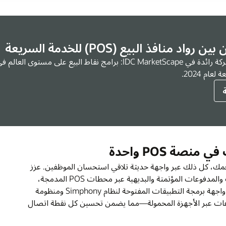
تعرّف على سبب تصنيف Oracle بصفتها شركة رائدة في IDC MarketScape: برامج نقاط البيع على مستوى
ام 2024.
ة POS واحدة
طلبها مطعمك، كل ذلك عبر واجهة حديثة تلاقي استحسان الموظفين. عزز
سرعة الخدمة وقلل أوقات الانتظار من خلال تدفقات الطلبات والمدفوعات المؤتمتة والبديهية عبر محطات POS المدمجة،
ومحطات المطبخ، ومحطات الطلبات من السيارة. استفد من واجهة برمجة التطبيقات المفتوحة لنظام Simphony ومنظومة
فوعات عبر الأجهزة المحمولة—مما يضمن تحسين كل نقطة اتصال