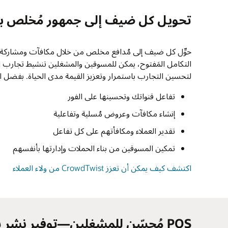
تحويل كل ضيف إلى جمهور مُخلص باستخدام t
التكامل المَفتوح، يمكن للمسوقين والمشغلين تنشيط تجارب الض
لتحسين التجارب باستمرار وتعزيز القيمة مدى الحياة. بفضل الثقة بها من
تفاعل قنواتك وتحسينها على الفور
إنشاء مكافآت وعروض مُسلية وتفاعلية
تقدير العملاء ومكافأتهم على كل تفاعل
تمكين المسوقين من بناء الحملات وإدارتها بأنفسهم
اكتشف كيف يمكن أن تعزز CrowdTwist من ولاء العملاء
POS مُحسّن للمشغلين—توفير نشر سريع ونتائج موثوقة