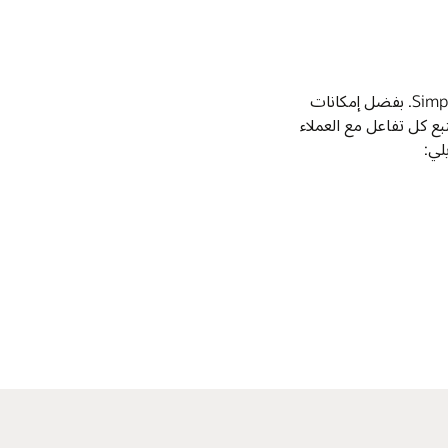
حوِّل كل ضيف إلى مُدافع مخلص من خلال مكافآت ومشاركة مُخصصة للغاية، مدعومة بـ CrowdTwist ومُتكاملة بالكامل داخل Simphony. بفضل إمكانات
بع كل تفاعل مع العملاء