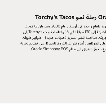
انطلقت Torchy’s Tacos من مقطورة طعام واحدة في أوستن عام 2006 وسرعان ما كونت
قاعدة جماهيرية ضخمة. مع توسع الشركة إلى 130 موقعًا في 16 ولاية، احتاجت Torchy's إلى
لجريئة. صاحب النمو السريع تحديات جديدة—طوابير طويلة،
لى الموظفين أثناء فترات الذروة. للحفاظ على تقديم تجربة