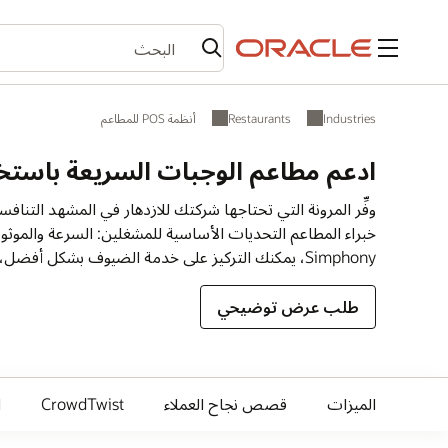
القائمة
Industries
Restaurants
أنظمة POS للمطاعم
ادعم مطاعم الوجبات السريعة باستخدام e Simphony
Simphony، يمكنك التركيز على خدمة الضيوف بشكل أفضل، ومن وردية إلى وردية.
طلب عرض توضيحي
الميزات
قصص نجاح العملاء
CrowdTwist
ا