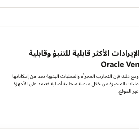
هل ترغ
ناتها
ion
لأجهزة