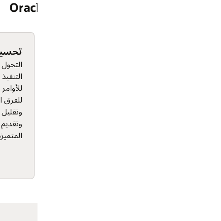
تحسين الكفاءة التشغيلية
اتخذ قرارات أكث
التحول من الخدمة التفاعلية إلى
وقائمة على الب
التنفيذ المخطط مع رؤية متقدمة
احصل على رؤية وا
للأوامر وسير عمل مبسط. يمكن
النزلاء المتميزون،
للفرق الاستعداد في وقت مبكر،
وكيف تتغير التف
وتقليل الأخطاء، وتحسين التوظيف،
الحدث. تتيح هذه ال
وتقديم خدمة أكثر اتساقًا في البيئات
بشكل أفضل وإسترا
المتميزة عالية الطلب.
أكثر فعالية وقرارات
المستهدفة التي ت
على الإيرادات والك