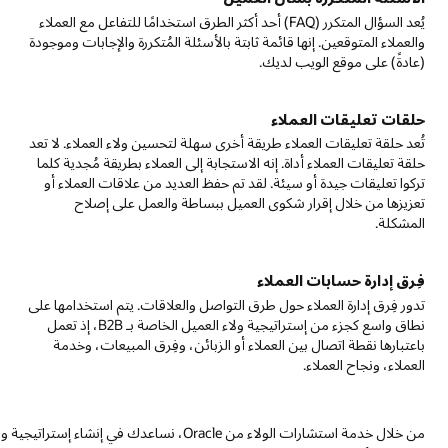
يُعد السؤال المتكرر (FAQ) أحد أكثر الطرق استخدامًا للتفاعل مع العملاء
ت
والعملاء المتوقعين. إنها قائمة ثابتة بالأسئلة المُتكررة والإجابات وموجودة
ا
(عادةً) على موقع الويب لديك.
ا
ق
أ
حلقات تعليقات العملاء
تُعد حلقة تعليقات العملاء طريقة أخرى سهلة لتحسين ولاء العملاء. لا تعد
م
حلقة تعليقات العملاء أداة. إنه الاستجابة إلى العملاء بطريقة مُجدية كلما
تركوا تعليقات جيدة أو سيئة. لقد تم حفظ العديد من علاقات العملاء أو
تعزيزها من خلال إقرار شكوى العميل ببساطة والعمل على إصلاح
ب
المشكلة.
د
فِرق إدارة حسابات العملاء
ع
تدور فِرق إدارة العملاء حول طرق التواصل والعلاقات. يتم استخدامها على
نطاق واسع كجزء من إستراتيجية ولاء العميل الخاصة بـ B2B، إذ تعمل
ا
باعتبارها نقطة اتصال بين العملاء أو الزبائن، وفِرق المبيعات، وخدمة
ب
العملاء، ونجاح العملاء.
من خلال خدمة استشارات الولاء من Oracle، نساع