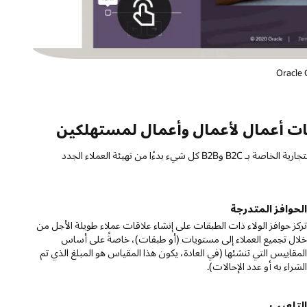
كات أعمال لأعمال وأعمال لمستهلكين
تتضمن إستراتيجيات ولاء العميل والاحتفاظ به ذات الفئة الأفضل بالعلامات التجارية الخاصة بـ B2C وB2B كل شيء بدءًا من تهيئة العملاء الجدد
لحوافز المتدرجة
ركز حوافز الولاء ذات الطبقات على إنشاء علاقات عملاء طويلة الأجل من
لال تجميع العملاء إلى مستويات (أو طبقات)، خاصةً على أساس
لمقاييس التي تنشئها (في العادة، يكون هذا المقياس هو المبلغ الذي تم
لشراء به أو عدد الإحالات).
لتلعيب