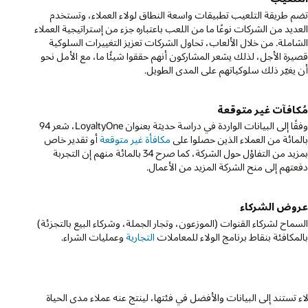
ضم طريقة التلعيب تطبيقات واسعة النطاق لولاء العملاء، وتستخدم
لعديد من الشركات نوعًا ما من اللعب باعتباره جزء من إستراتيجية العملاء
لشاملة. من خلال الألعاب، تحاول الشركات تعزيز التغييرات السلوكية
صيرة الأجل، لذلك يشعر المشاركون أنهم حققوا شيئًا ما، مع الأمل نحو
ن يغيّر ذلك سلوكياتهم على المدى الطويل.
ُكافآت غير متوقعة
وفقًا إلى البيانات الواردة في دراسة حديثة بعنوان LoyaltyOne، شعر 94
المائة من العملاء الذين حصلوا على
مكافأة غير متوقعة
أو تقدير خاص
بمزيد من التفاؤل حول الشركة، كما صرح 34 بالمائة منهم إن التجربة
فعتهم إلى منح الشركة المزيد من الأعمال.
روض الشركاء
لسماح لشركاء القنوات (الموزعون، وتجار الجملة، وشركاء البيع بالتجزئة)
المكافئة بنقاط برنامج الولاء للمعاملات
التجارية
وعمليات الشراء.
دك في إنشاء إستراتيجية ولاء تستند إلى البيانات والأفضل في فئتها، لينتج عنه عملاء مدى الحياة