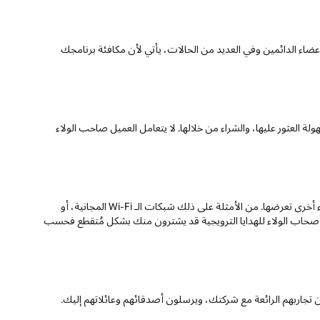
الأعضاء الدائمين وفي العديد من الحالات، يأتي لأن مكافئة برنامجك
العثور عليها، والشراء من خلالها. لا يتعامل العميل صاحب الولاء
لا ينجذب هؤلاء العملاء إلى علامتك التجارية بسبب ما تبيعه، لكن بسبب أشياء أخرى تعرضها. من الأمثلة على ذلك شبكات الـ Wi-Fi المجانية، أو
أصحاب الولاء للهدايا الترويجية قد يشترون منك بشكل مُتقطع فحسب
 تجاربهم الرائعة مع شركتك، ويرسلون أصدقائهم وعائلاتهم إليك.