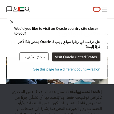
القائمة
Close
Would you like to visit an Oracle country site closer
ما معنى التوافق؟
to you?
هل ترغب في زيارة موقع ويب لـ Oracle يخص بلدًا أكثر
مارغريت ليندكويست | محلل استراتيجي لمحتوى الرعاية الصحية |
قربًا إليك؟
20 مايو 2024
Visit Oracle United States
لا، شكرًا، سأبقى هنا
See this page for a different country/region
إخلاء المسؤولية:
تتضمن هذه الصفحة بعض المحتوى
لأغراض توضيحية فقط، ولا يُقصد بها أن تشكّل جزءًا من
عقد، وهي قابلة للتغيير. قد تكون بعض المنتجات و/أو
الخدمات و/أو الميزات المعروضة إشارة إلى منتجات أو
خدمات أو ميزات لإطلاق مستقبلي محتمل في الولايات