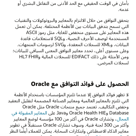
بأمان في الوقت الحقيقي مع الحد الأدنى من التفاعل البشري أو
عدمه.
يتحقق التوافق من خلال الالتزام بالمعايير والبروتوكولات والتقنيات
التي تسمح بتدفق البيانات بين الأنظمة المختلفة. يمكن أن تعمل
هذه المعايير على مستوى منخفض للغاية، مثل رموز ASCII
المستخدمة لوصف الأحرف النصية، وSQL لاستعلامات قاعدة
البيانات، وXML للسجلات المعقدة، وSVG لرسومات المتجهات.
وعلى مستوى أعلى، تحدد معايير التوافق المعنى السياقي للبيانات؛
ومن الأمثلة على ذلك EDIFACT للسجلات المالية وHL7 FHIR
لسجلات المرضى.
الحصول على فوائد التوافق مع Oracle
لا تظهر فوائد التوافق إلا عندما تلتزم المؤسسات باستخدام الأنظمة
التي تلتزم بالمعايير العالمية ومعايير الصناعة المصممة لتقليل التعقيد
وخفض التكاليف. تعتمد جميع منتجات Oracle مثل Oracle
Database وOracle Health HIE وJava على
المعايير المقبولة في
المجال
، وتشارك Oracle في أكثر من 100 مؤسسة لوضع المعايير
وأكثر من 300 لجنة فنية. وسوف تشارك Oracle مستقبلاً في تطوير
معايير الذكاء الاصطناعي وابتكارات السحابة. يمكن للعملاء أيضًا النظر