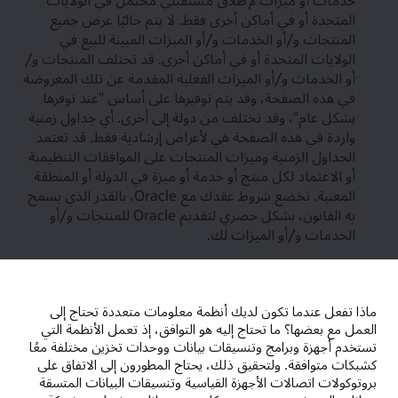
المتحدة أو في أماكن أخرى فقط. لا يتم حاليًا عرض جميع
المنتجات و/أو الخدمات و/أو الميزات المبينة للبيع في
الولايات المتحدة أو في أماكن أخرى. قد تختلف المنتجات و/
أو الخدمات و/أو الميزات الفعلية المقدمة عن تلك المعروضة
في هذه الصفحة، وقد يتم توفيرها على أساس "عند توفرها
بشكل عام"، وقد تختلف من دولة إلى أخرى. أي جداول زمنية
واردة في هذه الصفحة هي لأغراض إرشادية فقط. قد تعتمد
الجداول الزمنية وميزات المنتجات على الموافقات التنظيمية
أو الاعتماد لكل منتج أو خدمة أو ميزة في الدولة أو المنطقة
المعنية. تخضع شروط عقدك مع Oracle، بالقدر الذي يسمح
به القانون، بشكل حصري لتقديم Oracle للمنتجات و/أو
الخدمات و/أو الميزات لك.
ماذا تفعل عندما تكون لديك أنظمة معلومات متعددة تحتاج إلى
العمل مع بعضها؟ ما تحتاج إليه هو التوافق، إذ تعمل الأنظمة التي
تستخدم أجهزة وبرامج وتنسيقات بيانات ووحدات تخزين مختلفة معًا
كشبكات متوافقة. ولتحقيق ذلك، يحتاج المطورون إلى الاتفاق على
بروتوكولات اتصالات الأجهزة القياسية وتنسيقات البيانات المتسقة