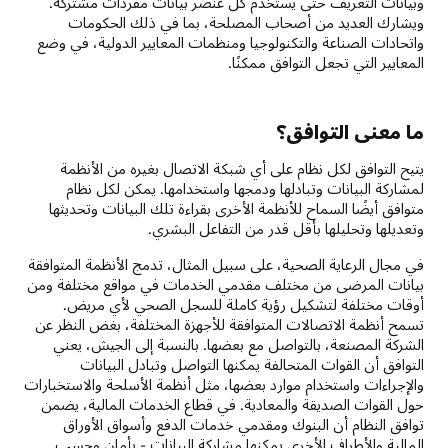
وبيانات التعريف حتى يستخدم كل عنصر بيانات مفردات مشتركة.
ويشارك العديد من أصحاب المصلحة، بما في ذلك الحكومات
واتحادات الصناعة والتكنولوجيا ومنظمات المعايير الدولية، في وضع
المعايير التي تجعل التوافق ممكنًا.
ما معنى التوافق؟
يتيح التوافق لكل نظام على أي شبكة الاتصال بغيره من الأنظمة
لمشاركة البيانات وتبادلها ودمجها واستخدامها. يمكن لكل نظام
متوافق أيضًا السماح للأنظمة الأخرى بقراءة تلك البيانات وتحديثها
وتعديلها وتحليلها بأقل قدر من التفاعل البشري.
في مجال الرعاية الصحية، على سبيل المثال، تدمج الأنظمة المتوافقة
بيانات المرضى من مختلف مقدمي الخدمات في مواقع مختلفة ومن
أوقات مختلفة لتشكيل رؤية كاملة للسجل الصحي لأي مريض.
تسمح أنظمة الاتصالات المتوافقة للأجهزة المختلفة، بغض النظر عن
الشركة المصنعة، بالتواصل مع بعضها. بالنسبة إلى الجيش، يعني
التوافق أن القوات المتحالفة يمكنها التواصل وتبادل البيانات
والإجراءات واستخدام موارد بعضها، مثل أنظمة الأسلحة والاستخبارات
حول القوات الصديقة والمعادية. في قطاع الخدمات المالية، يضمن
توافق النظام أن البنوك ومقدمي خدمات الدفع وأسواق الأوراق
المالية والأطراف الأخرى يمكنها مشاركة البيانات - بأمان وحسب