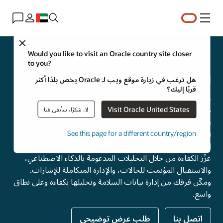
القائمة
Close
Life Sciences
Would you like to visit an Oracle country site closer
to you?
التيقظ الدوائي
هل ترغب في زيارة موقع ويب لـ Oracle يخص بلدًا أكثر
قربًا إليك؟
دعم امتثال مبسط وموثوق
Visit Oracle United States
حدّث عمليات التيقظ الدوائي باستخدام حلول Oracle الخاصة
لا، شكرًا، سأبقى هنا
باستقبال الحالات وإدارة الحالات وإدارة الإشارات. واستفد من
Oracle Cloud Infrastructure (OCI) وما يزيد على 20 عامًا من
See this page for a different country/region
الخبرة المتخصصة في القطاع لدعم عمليات السلامة العالمية.
عزّز الكفاءة من خلال التحليلات المدعومة بالذكاء الاصطناعي،
والاستقبال المؤتمت للحالات، والإدارة المتكاملة للإشارات.
ومكّن فرقك من إدارة بيانات السلامة وتحليلها بكفاءة وعلى نطاق
واسع.
اتصل بنا
طلب عرض توضيحي