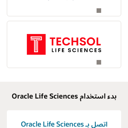
توحيد مسارات العمل وتعزيز إمكانية التتبع طوال عملية
إدارة الإشارات. ومن خلال تسريع اكتشاف الإشارات
ودعم اتخاذ القرارات المستنيرة، يساعد Empirica
المؤسسات على معالجة تحديات السلامة المعقدة وتعزيز
كفاءة برامج التيقظ الدوائي لديها.
بدء استخدام Oracle Life Sciences
اتصل بـ Oracle Life Sciences