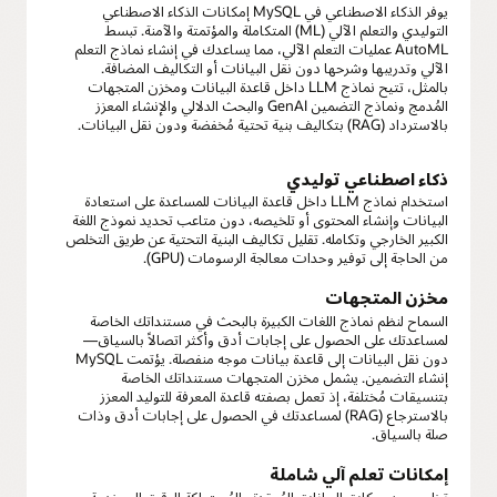
يوفر الذكاء الاصطناعي في MySQL إمكانات الذكاء الاصطناعي
التوليدي والتعلم الآلي (ML) المتكاملة والمؤتمتة والآمنة. تبسط
AutoML عمليات التعلم الآلي، مما يساعدك في إنشاء نماذج التعلم
الآلي وتدريبها وشرحها دون نقل البيانات أو التكاليف المضافة.
بالمثل، تتيح نماذج LLM داخل قاعدة البيانات ومخزن المتجهات
المُدمج ونماذج التضمين GenAI والبحث الدلالي والإنشاء المعزز
بالاسترداد (RAG) بتكاليف بنية تحتية مُخفضة ودون نقل البيانات.
ذكاء اصطناعي توليدي
استخدام نماذج LLM داخل قاعدة البيانات للمساعدة على استعادة
البيانات وإنشاء المحتوى أو تلخيصه، دون متاعب تحديد نموذج اللغة
الكبير الخارجي وتكامله. تقليل تكاليف البنية التحتية عن طريق التخلص
من الحاجة إلى توفير وحدات معالجة الرسومات (GPU).
مخزن المتجهات
السماح لنظم نماذج اللغات الكبيرة بالبحث في مستنداتك الخاصة
لمساعدتك على الحصول على إجابات أدق وأكثر اتصالاً بالسياق—
دون نقل البيانات إلى قاعدة بيانات موجه منفصلة. يؤتمت MySQL
إنشاء التضمين. يشمل مخزن المتجهات مستنداتك الخاصة
بتنسيقات مُختلفة، إذ تعمل بصفته قاعدة المعرفة للتوليد المعزز
بالاسترجاع (RAG) لمساعدتك في الحصول على إجابات أدق وذات
صلة بالسياق.
إمكانات تعلم آلي شاملة
تخلص من حركات البيانات المُعقدة والمُستهلكة للوقت إلى خدمة