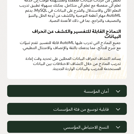
تعلم آلي منفصلة مع تعلم آلي متكامل. يمكنك بسهولة تطبيق تدريب
التعلم الآلي والاستدلال والشرح على البيانات في MySQL. يدعم
AutoML مهام أنظمة التوصية والكشف عن أوجه الخلل والتنبؤ
والتصنيف والتراجع، بما في ذلك الأعمدة النصية.
النماذج القابلة للتفسير والكشف عن انحراف
البيانات
جميع النماذج التي تدرب عليها AutoML قابلة للتفسير. تقدم تنبؤات
مع شرح للنتائج، مما يدعمك بالثقة والإنصاف والامتثال التنظيمي.
يساعد اكتشاف انحراف البيانات المحللين على تحديد وقت إعادة
تدريب النماذج من خلال اكتشاف الاختلافات بين البيانات
المستخدمة للتدريب والبيانات الواردة الجديدة.
أمان المؤسسة
أمان المؤسسة
قابلية توسيع من فئة المؤسسات
تشفير البيانات الشفافة لـ MySQL Enterprise
قابلية توسيع من فئة المؤسسات
النسخ الاحتياطي المؤسسي
(TDE)
يتيح MySQL Enterprise TDE تشفير البيانات البيانات غير النشطة