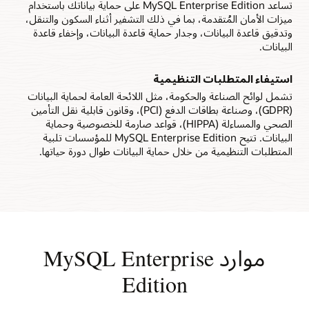
المهمة، مما يتيح لك بسهولة ضمان حماية أصولك الأكثر قيمة من
تساعد MySQL Enterprise Edition على حماية بياناتك باستخدام
فقدان البيانات.
ميزات الأمان المُتقدمة، بما في ذلك التشفير أثناء السكون والتنقل،
وتدقيق قاعدة البيانات، وجدار حماية قاعدة البيانات، وإخفاء قاعدة
مراقبة الأداء في الوقت الفعلي
البيانات.
تراقب MySQL Enterprise Monitor باستمرار استعلامات
MySQL وقياسات الخوادم المتعلقة بالأداء. تتيح MySQL Query
Analyzer لمسؤولي قواعد البيانات تحديد تعليمات SQL البرمجية
استيفاء المتطلبات التنظيمية
بدقة والتي تعد السبب الرئيس للتباطؤ.
تشمل لوائح الصناعة والحكومة، مثل اللائحة العامة لحماية البيانات
(GDPR)، وصناعة بطاقات الدفع (PCI)، وقانون قابلية نقل التأمين
الصحي والمساءلة (HIPPA)، قواعد صارمة للخصوصية وحماية
البيانات. تتيح MySQL Enterprise Edition للمؤسسات تلبية
المتطلبات التنظيمية من خلال حماية البيانات طوال دورة حياتها.
موارد MySQL Enterprise
Edition