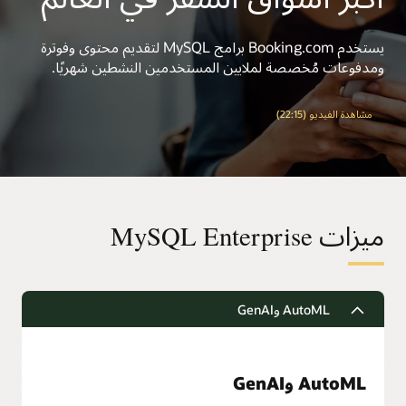
يستخدم Booking.com برامج MySQL لتقديم محتوى وفوترة
ومدفوعات مُخصصة لملايين المستخدمين النشطين شهريًا.
مشاهدة الفيديو (22:15)
ميزات MySQL Enterprise
AutoML وGenAI
AutoML وGenAI