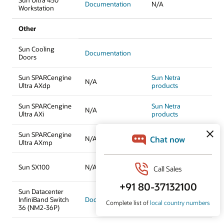
Sun Ultra 450
Documentation
N/A
Workstation
Other
Sun Cooling
Documentation
Doors
Sun SPARCengine
Sun Netra
N/A
Ultra AXdp
products
Sun SPARCengine
Sun Netra
N/A
Ultra AXi
products
Sun SPARCengine
Sun Netra
N/A
Ultra AXmp
products
Sun Netra
Sun SX100
N/A
products
Sun Datacenter
InfiniBand Switch
Documentation
N/A
36 (NM2-36P)