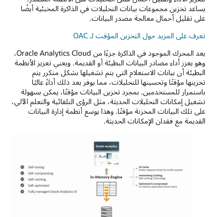
البيانات
يساعد تخزين مجموعات بيانات التحليلات في الذاكرة المخبئية أيضًا
والمزيد.
على تقليل أحمال معالجة مصدر البيانات.
يمكنك
دمج
تعرف على المزيد حول التخزين المؤقت لـ OAC
أي
من
يعد المحرك الموجود في الذاكرة جزءًا من Oracle Analytics Cloud،
خدمات
وهو يعزز أداء مصادر البيانات البطيئة أو القديمة. ويعني تعزيز الأنظمة
OCI
البطيئة أن بيانات الاستعلام التي يتم تشغيلها بشكل متكرر يتم
بسلاسة
تخزينها مؤقتًا وتحسينها للتحليلات، مما يوفر بعد ذلك أداءً عاليًا
مع
باستمرار للمستخدمين. بمجرد تخزين البيانات مؤقتًا، يمكن بسهولة
OAC
تشغيل إمكانات التحليلات الحديثة، مثل الرؤى التلقائية والتعلم الآلي،
لمستخدمي
على تلك البيانات المخزنة مؤقتًا. وهذا يوسع أنظمة إدارة البيانات
الأعمال
القديمة مع فقدان الإمكانات الحديثة.
لاستخدامها
مع
مجموعات
البيانات
الخاصة
بهم.
على
اليسار
توجد