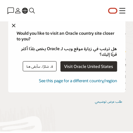
القائمة
Close
مستكشف إمكانات التحليلات
Would you like to visit an Oracle country site closer
to you?
اتصل
هل ترغب في زيارة موقع ويب لـ Oracle يخص بلدًا أكثر
قربًا إليك؟
يتصل Oracle Analytics بالعديد من مصادر البيانات، من Oracle وغير
Oracle، بما في ذلك موفري السحابة الآخرين (على سبيل المثال، Azure
Visit Oracle United States
لا، شكرًا، سأبقى هنا
وGoogle)، وموجزات الوسائط الاجتماعية، ومصادر IoT، وبحيرات
البيانات، والمزيد. يمكن أن تتضمن مصادر البيانات المتصلة مجموعات
See this page for a different country/region
بيانات سحابية أو محلية أو ذاتية الخدمة. استخدم الخدمة الذاتية لدمج
مصادر خارجية أو شخصية لعرض أعمال كامل.
طلب عرض توضيحي