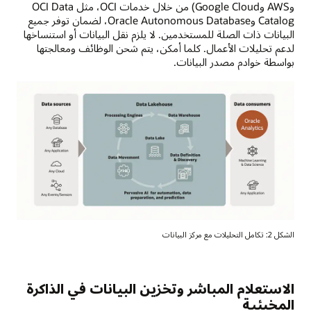
وAWS وGoogle Cloud) من خلال خدمات OCI، مثل OCI Data
Catalog وOracle Autonomous Database، لضمان توفر جميع
البيانات ذات الصلة للمستخدمين. لا يلزم نقل البيانات أو استنساخها
لدعم تحليلات الأعمال. كلما أمكن، يتم شحن الوظائف ومعالجتها
بواسطة خوادم مصدر البيانات.
الشكل 2: تكامل التحليلات مع مركز البيانات
تضع
هذه
الصورة
الاستعلام المباشر وتخزين البيانات في الذاكرة
Oracle
المخبئية
Analytics