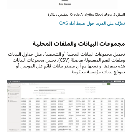
مصادر
البيانات
الشكل 3: محرك Oracle Analytics Cloud المضمن بالذاكرة
بما
تعرض
في
تعرَّف على المزيد حول ضبط أداء OAS
هذه
ذلك
الصورة
أي
Oracle
قاعدة
مجموعات البيانات والملفات المحلية
Analytics،
بيانات
التي
وأي
تحميل مجموعات البيانات المحلية أو الشخصية، مثل جداول البيانات
تحتوي
تطبيق
وملفات القيم المفصولة بفاصلة (CSV). تحليل مجموعات البيانات
على
وأي
هذه بمفردها أو دمجها مع أي مصدر بيانات قائم على الموصل أو
محرك
سحابة
نموذج بيانات مؤسسة محكومة.
مضمن
وأي
بالذاكرة
حدث
يعزز
/
أداء
أجهزة
مصادر
استشعار.
البيانات
تتدفق
البطيئة
معلومات
أو
المصدر
القديمة.
إلى
على
اليمين