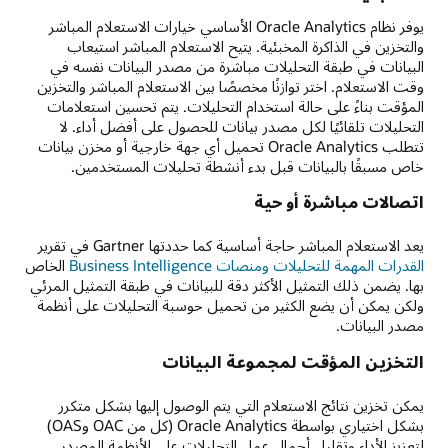
كجزء
يوفر نظام Oracle Analytics الأساسي خيارات الاستعلام المباشر
من
والتخزين في الذاكرة المخبئية. يتيح الاستعلام المباشر استيعاب
نظام
البيانات في طبقة التحليلات مباشرة من مصدر البيانات نفسه في
بيئي
وقت الاستعلام. اختر توازنًا مخصصًا بين الاستعلام المباشر والتخزين
واسع
المؤقت بناءً على حالة استخدام التحليلات. يتم تحسين استعلامات
النطاق
التحليلات تلقائيًا لكل مصدر بيانات للحصول على أفضل أداء. لا
لـ
تتطلب Oracle Analytics تحميل أي جهة خارجية أو مخزن بيانات
Oracle
خاص مسبقًا بالبيانات قبل بدء أنشطة تحليلات المستخدمين.
Cloud
Infrastructure
اتصالات مباشرة أو حية
(OCI)
لخدمات
يعد الاستعلام المباشر حاجة أساسية كما حددتها Gartner في تقرير
بحيرة
القدرات المهمة للتحليلات ومنصات Business Intelligence
الخاص
البيانات،
بها. يضمن ذلك التمثيل الأكثر دقة للبيانات في طبقة التمثيل المرئي
بما
ولكن يمكن أن يضع الكثير من تحميل حوسبة التحليلات على أنظمة
في
مصدر البيانات.
ذلك
خدمات
التخزين المؤقت لمجموعة البيانات
الذكاء
الاصطناعي
يمكن تخزين نتائج الاستعلام التي يتم الوصول إليها بشكل متكرر
وخدمات
بشكل اختياري بواسطة Oracle Analytics (كل من OAC وOAS)
تكامل
لتعزيز الأداء وتقليل أحمال عمل التحليلات على الأنظمة المصدر.